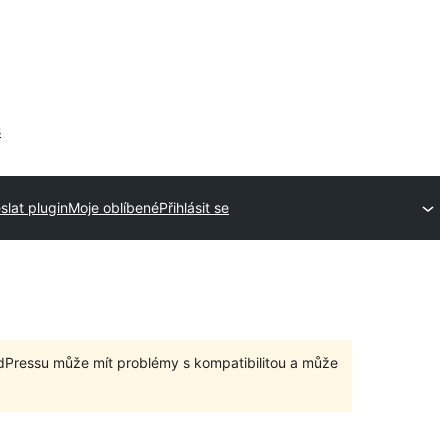
s
slat plugin
Moje oblíbené
Přihlásit se
dPressu může mít problémy s kompatibilitou a může