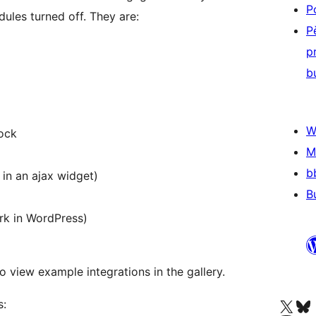
P
ules turned off. They are:
P
p
b
W
lock
M
b
 in an ajax widget)
B
rk in WordPress)
 view example integrations in the gallery.
Navštivte náš účet na X
Navštivte náš Bl
s: