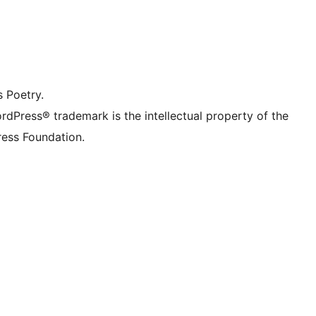
 účet Mastodon
reads účet
stránku na Facebooku
tagram účet
ikTok účet
nál
umblr účet
s Poetry.
rdPress® trademark is the intellectual property of the
ess Foundation.