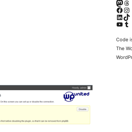
Navštivte náš
Navštivte náš Th
Navštivte naši 
Navštivte náš Ins
Navštivte náš LinkedIn účet
Navštivte náš T
Navštivte náš YouTube ka
Navštivte náš T
Code i
The Wo
WordPr