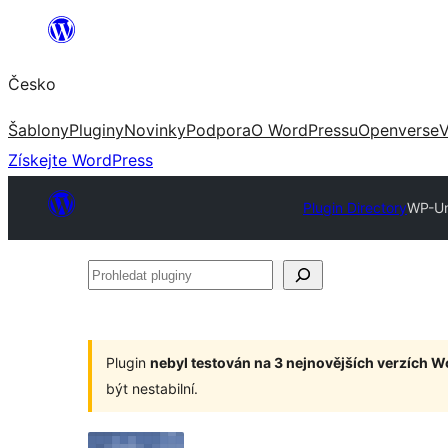
Přeskočit
na
Česko
obsah
Šablony
Pluginy
Novinky
Podpora
O WordPressu
Openverse
V
Získejte WordPress
Plugin Directory
WP-Un
Prohledat
pluginy
Plugin
nebyl testován na 3 nejnovějších verzích 
být nestabilní.