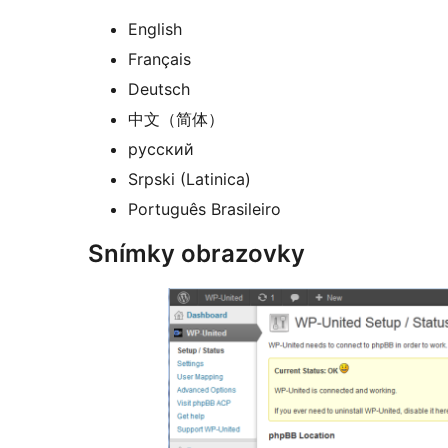
English
Français
Deutsch
中文（简体）
русский
Srpski (Latinica)
Português Brasileiro
Snímky obrazovky