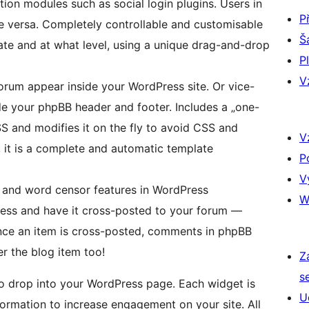
ion modules such as social login plugins. Users in
P
 versa. Completely controllable and customisable
Š
ate and at what level, using a unique drag-and-drop
P
V
orum appear inside your WordPress site. Or vice-
de your phpBB header and footer. Includes a „one-
S and modifies it on the fly to avoid CSS and
V
, it is a complete and automatic template
P
V
s and word censor features in WordPress
W
ress and have it cross-posted to your forum —
nce an item is cross-posted, comments in phpBB
r the blog item too!
Z
s
o drop into your WordPress page. Each widget is
U
formation to increase engagement on your site. All