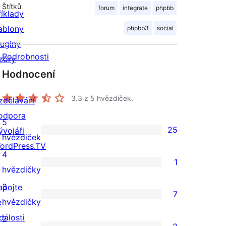
Štítků
forum
integrate
phpbb
říklady
ablony
phpbb3
social
luginy
Podrobnosti
zory
Hodnocení
3.3
z 5 hvězdiček.
zdělávání
odpora
5
25
ývojáři
25
hvězdiček
ordPress.TV
5hvězdičkové
4
1
hodnocení
1
hvězdičky
4hvězdičkové
3
apojte
7
hodnocení
7
hvězdičky
e
3hvězdičkové
dálosti
2