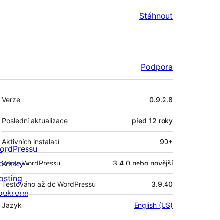
Stáhnout
Podpora
Meta
Verze
0.9.2.8
Poslední aktualizace
před
12 roky
Aktivních instalací
90+
ordPressu
ovinky
Verze WordPressu
3.4.0 nebo novější
osting
Testováno až do WordPressu
3.9.40
oukromí
Jazyk
English (US)