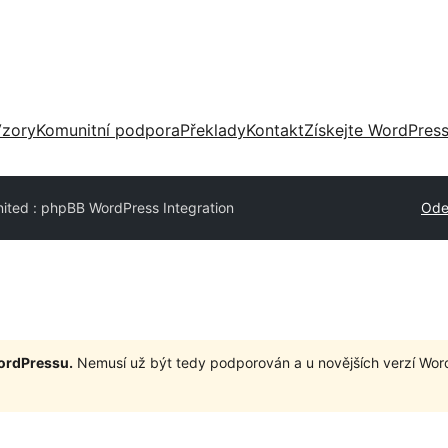
zory
Komunitní podpora
Překlady
Kontakt
Získejte WordPres
ited : phpBB WordPress Integration
Ode
WordPressu.
Nemusí už být tedy podporován a u novějších verzí Wor