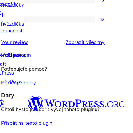
2
hodnocení
odpořit
2
hvězdičky
ět
2hvězdičkové
1
17
ro
hodnocení
17
hvězdička
udoucnost
1hvězdičkové
hodnocení
recenze
Your review
Zobrazit všechny
Podpora
ordPress.com
att
Potřebujete pomoc?
bPress
uddyPress
Fórum podpory
Dary
Chtěli byste podpořit vývoj tohoto pluginu?
Přispět na tento plugin
 (dříve Twitter)
uesky účet