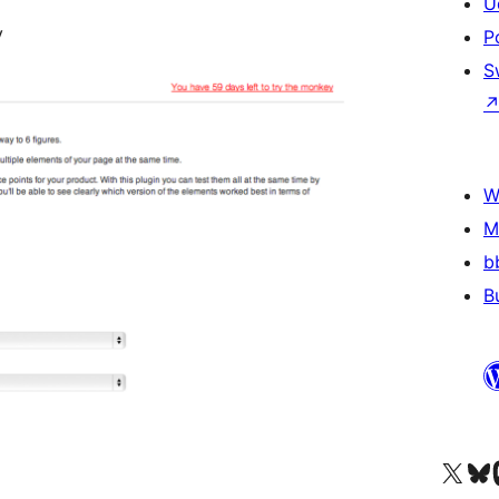
U
y
P
S
W
M
b
B
Navštivte náš účet na X
Navštivte náš Bl
N