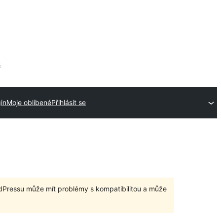
s
in
Moje oblíbené
Přihlásit se
dPressu může mít problémy s kompatibilitou a může