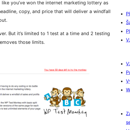
like you’ve won the internet marketing lottery as
adline, copy, and price that will deliver a windfall
P
out.
Š
P
er. But it’s limited to 1 test at a time and 2 testing
V
removes those limits.
V
P
V
W
Z
s