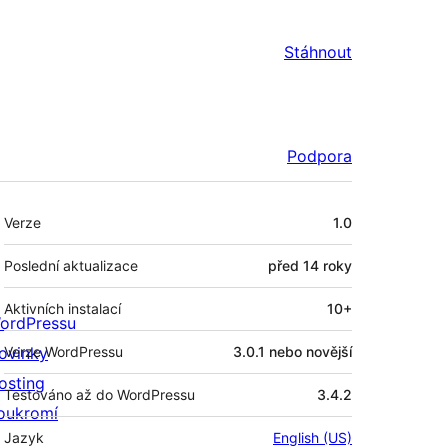
Stáhnout
Podpora
Meta
Verze
1.0
Poslední aktualizace
před
14 roky
Aktivních instalací
10+
ordPressu
ovinky
Verze WordPressu
3.0.1 nebo novější
osting
Testováno až do WordPressu
3.4.2
oukromí
Jazyk
English (US)