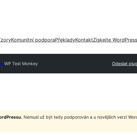
zory
Komunitní podpora
Překlady
Kontakt
Získejte WordPres
ory
WP Test Monkey
Odeslat plug
WordPressu.
Nemusí už být tedy podporován a u novějších verzí Wor