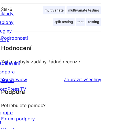
Štítků
multivariate
multivariate testing
říklady
ablony
split testing
test
testing
luginy
Podrobnosti
zory
Hodnocení
Zatím nebyly zadány žádné recenze.
zdělávání
odpora
recenze
Your review
Zobrazit všechny
ývojáři
ordPress.TV
Podpora
Potřebujete pomoc?
apojte
Fórum podpory
e