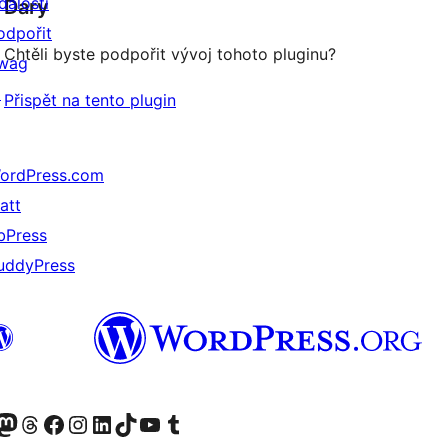
dálosti
Dary
odpořit
Chtěli byste podpořit vývoj tohoto pluginu?
wag
↗
Přispět na tento plugin
ordPress.com
att
bPress
uddyPress
 (dříve Twitter)
uesky účet
avštivte náš účet Mastodon
Navštivte náš Threads účet
Navštivte naši stránku na Facebooku
Navštivte náš Instagram účet
Navštivte náš LinkedIn účet
Navštivte náš TikTok účet
Navštivte náš YouTube kanál
Navštivte náš Tumblr účet