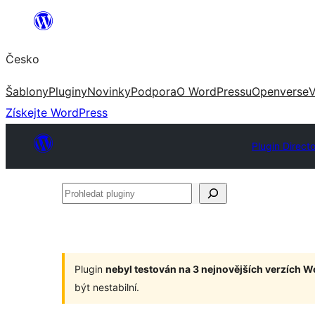
Přeskočit
na
Česko
obsah
Šablony
Pluginy
Novinky
Podpora
O WordPressu
Openverse
V
Získejte WordPress
Plugin Direct
Prohledat
pluginy
Plugin
nebyl testován na 3 nejnovějších verzích 
být nestabilní.