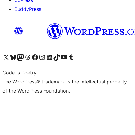
bbPress
BuddyPress
Navštivte náš účet na X (dříve Twitter)
Navštivte náš Bluesky účet
Navštivte náš účet Mastodon
Navštivte náš Threads účet
Navštivte naši stránku na Facebooku
Navštivte náš Instagram účet
Navštivte náš LinkedIn účet
Navštivte náš TikTok účet
Navštivte náš YouTube kanál
Navštivte náš Tumblr účet
Code is Poetry.
The WordPress® trademark is the intellectual property
of the WordPress Foundation.