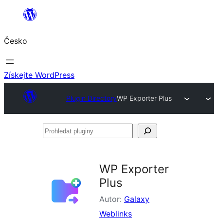
Přeskočit
na
Česko
obsah
Získejte WordPress
Plugin Directory
WP Exporter Plus
Prohledat
pluginy
WP Exporter
Plus
Autor:
Galaxy
Weblinks