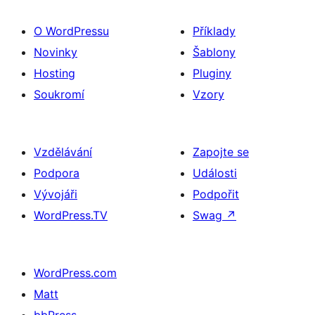
O WordPressu
Příklady
Novinky
Šablony
Hosting
Pluginy
Soukromí
Vzory
Vzdělávání
Zapojte se
Podpora
Události
Vývojáři
Podpořit
WordPress.TV
Swag
↗
WordPress.com
Matt