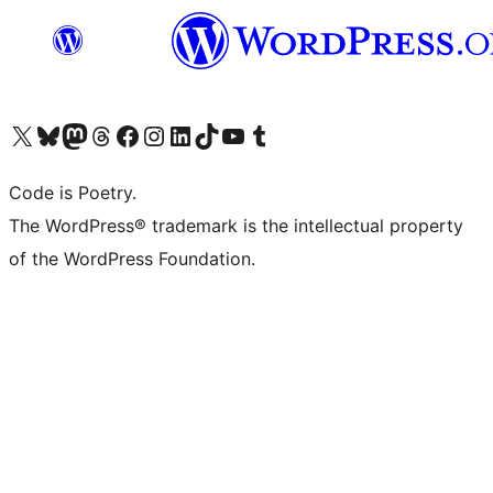
Navštivte náš účet na X (dříve Twitter)
Navštivte náš Bluesky účet
Navštivte náš účet Mastodon
Navštivte náš Threads účet
Navštivte naši stránku na Facebooku
Navštivte náš Instagram účet
Navštivte náš LinkedIn účet
Navštivte náš TikTok účet
Navštivte náš YouTube kanál
Navštivte náš Tumblr účet
Code is Poetry.
The WordPress® trademark is the intellectual property
of the WordPress Foundation.