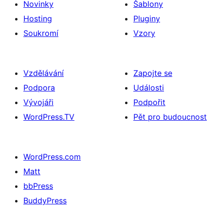
Novinky
Šablony
Hosting
Pluginy
Soukromí
Vzory
Vzdělávání
Zapojte se
Podpora
Události
Vývojáři
Podpořit
WordPress.TV
Pět pro budoucnost
WordPress.com
Matt
bbPress
BuddyPress