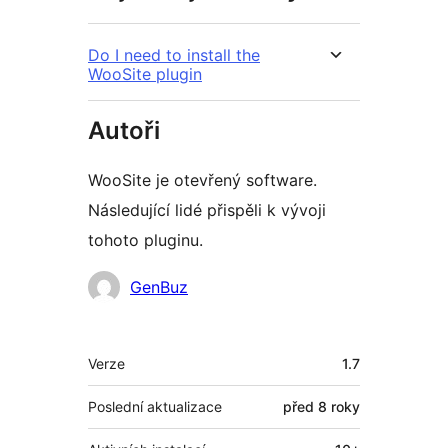
Do I need to install the
WooSite plugin
Autoři
WooSite je otevřený software.
Následující lidé přispěli k vývoji
tohoto pluginu.
Spolupracovníci
GenBuz
Meta
Verze
1.7
Poslední aktualizace
před
8 roky