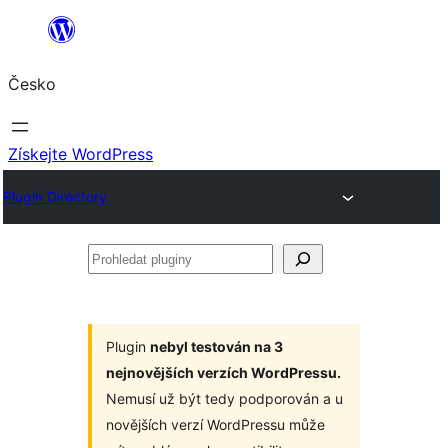
Přeskočit
na
Česko
obsah
Získejte WordPress
Plugin Directory
Prohledat
pluginy
Plugin
nebyl testován na 3
nejnovějších verzích WordPressu.
Nemusí už být tedy podporován a u
novějších verzí WordPressu může