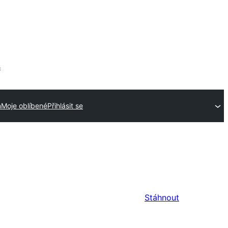
s
n
Moje oblíbené
Přihlásit se
Stáhnout