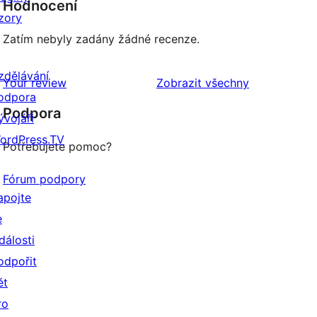
Hodnocení
zory
Zatím nebyly zadány žádné recenze.
zdělávání
recenze
Your review
Zobrazit všechny
odpora
Podpora
ývojáři
ordPress.TV
Potřebujete pomoc?
Fórum podpory
apojte
e
dálosti
odpořit
ět
ro