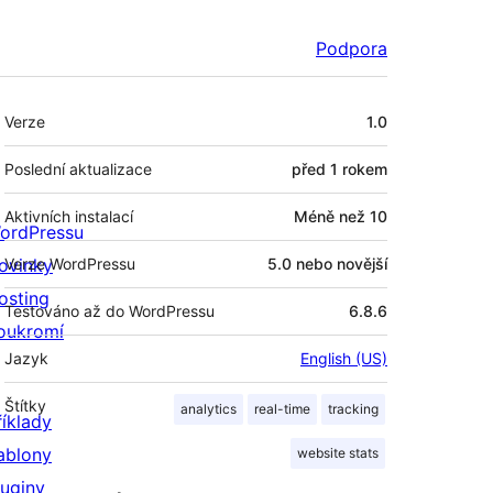
Podpora
Meta
Verze
1.0
Poslední aktualizace
před
1 rokem
Aktivních instalací
Méně než 10
ordPressu
ovinky
Verze WordPressu
5.0 nebo novější
osting
Testováno až do WordPressu
6.8.6
oukromí
Jazyk
English (US)
Štítky
analytics
real-time
tracking
říklady
ablony
website stats
luginy