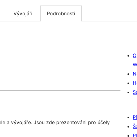
Vývojáři
Podrobnosti
O
W
N
H
S
P
ele a vývojáře. Jsou zde prezentováni pro účely
Š
P