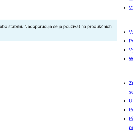
V
bo stabilní. Nedoporučuje se je používat na produkčních
V
P
V
W
Z
s
U
P
P
p