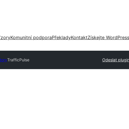
zory
Komunitní podpora
Překlady
Kontakt
Získejte WordPres
tory
TrafficPulse
Odeslat plugi