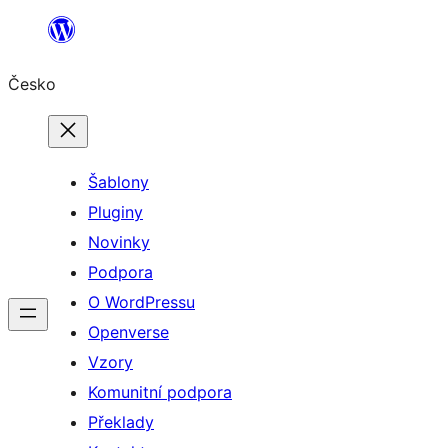
Přeskočit
na
Česko
obsah
Šablony
Pluginy
Novinky
Podpora
O WordPressu
Openverse
Vzory
Komunitní podpora
Překlady