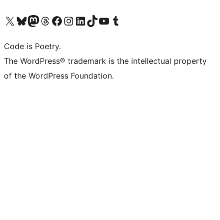
Navštivte náš účet na X (dříve Twitter)
Navštivte náš Bluesky účet
Navštivte náš účet Mastodon
Navštivte náš Threads účet
Navštivte naši stránku na Facebooku
Navštivte náš Instagram účet
Navštivte náš LinkedIn účet
Navštivte náš TikTok účet
Navštivte náš YouTube kanál
Navštivte náš Tumblr účet
Code is Poetry.
The WordPress® trademark is the intellectual property
of the WordPress Foundation.