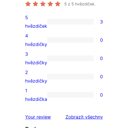
5
z 5 hvězdiček.
5
3
3
hvězdiček
5hvězdičkové
4
0
hodnocení
0
hvězdičky
4hvězdičkové
3
0
hodnocení
0
hvězdičky
3hvězdičkové
2
0
hodnocení
0
hvězdičky
2hvězdičkové
1
0
hodnocení
0
hvězdička
1hvězdičkové
hodnocení
recenze
Your review
Zobrazit všechny