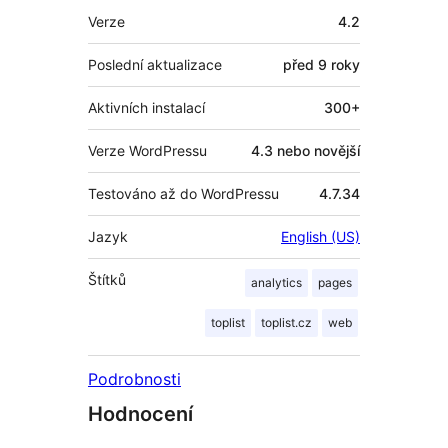
Meta
Verze
4.2
Poslední aktualizace
před
9 roky
Aktivních instalací
300+
Verze WordPressu
4.3 nebo novější
Testováno až do WordPressu
4.7.34
Jazyk
English (US)
Štítků
analytics
pages
toplist
toplist.cz
web
Podrobnosti
Hodnocení