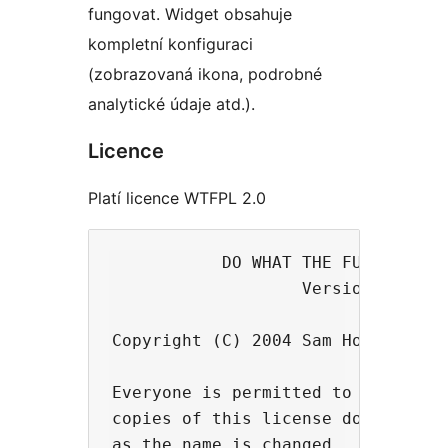
fungovat. Widget obsahuje
kompletní konfiguraci
(zobrazovaná ikona, podrobné
analytické údaje atd.).
Licence
Platí licence WTFPL 2.0
           DO WHAT THE FUCK YOU WA
                   Version 2, Dece
Copyright (C) 2004 Sam Hocevar <sa
Everyone is permitted to copy and 
copies of this license document, a
as the name is changed.
