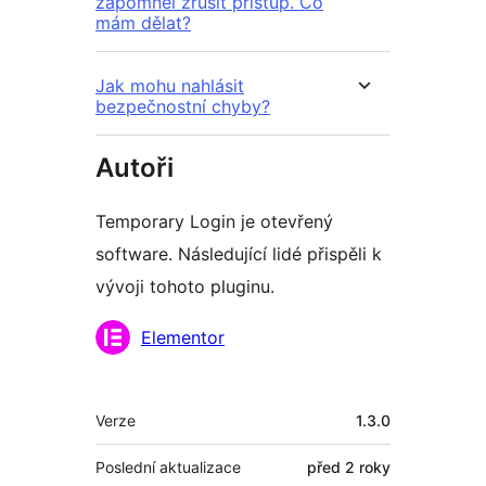
zapomněl zrušit přístup. Co
mám dělat?
Jak mohu nahlásit
bezpečnostní chyby?
Autoři
Temporary Login je otevřený
software. Následující lidé přispěli k
vývoji tohoto pluginu.
Spolupracovníci
Elementor
Meta
Verze
1.3.0
Poslední aktualizace
před
2 roky