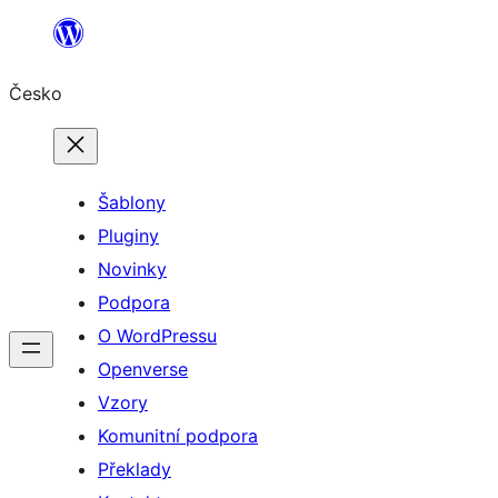
Přeskočit
na
Česko
obsah
Šablony
Pluginy
Novinky
Podpora
O WordPressu
Openverse
Vzory
Komunitní podpora
Překlady