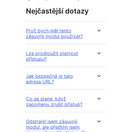
Nejčastější dotazy
Proč bych měl tento
zásuvný modul používat?
Lze prodloužit platnost
přístupu?
Jak bezpečná je tato
adresa URL?
Co se stane, když
zapomenu zrušit přístup?
Odstranil jsem zásuvný
modul, ale předtím jsem