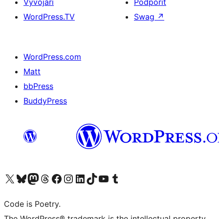
Vývojáři
Podpořit
WordPress.TV
Swag
↗
WordPress.com
Matt
bbPress
BuddyPress
Navštivte náš účet na X (dříve Twitter)
Navštivte náš Bluesky účet
Navštivte náš účet Mastodon
Navštivte náš Threads účet
Navštivte naši stránku na Facebooku
Navštivte náš Instagram účet
Navštivte náš LinkedIn účet
Navštivte náš TikTok účet
Navštivte náš YouTube kanál
Navštivte náš Tumblr účet
Code is Poetry.
The WordPress® trademark is the intellectual property