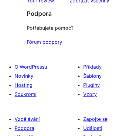
Your review
Zobrazit všechny
recenze
Podpora
Potřebujete pomoc?
Fórum podpory
O WordPressu
Příklady
Novinky
Šablony
Hosting
Pluginy
Soukromí
Vzory
Vzdělávání
Zapojte se
Podpora
Události