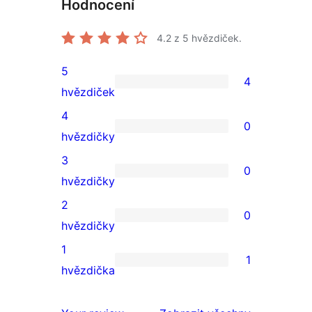
Hodnocení
4.2
z 5 hvězdiček.
5
4
4
hvězdiček
5hvězdičkové
4
0
hodnocení
0
hvězdičky
4hvězdičkové
3
0
hodnocení
0
hvězdičky
3hvězdičkové
2
0
hodnocení
0
hvězdičky
2hvězdičkové
1
1
hodnocení
1
hvězdička
1hvězdičkové
hodnocení