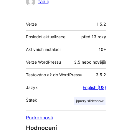
Spolupracovníci
faaiq
Meta
Verze
1.5.2
Poslední aktualizace
před
13 roky
Aktivních instalací
10+
Verze WordPressu
3.5 nebo novější
Testováno až do WordPressu
3.5.2
Jazyk
English (US)
Štítek
jquery slideshow
Podrobnosti
Hodnocení