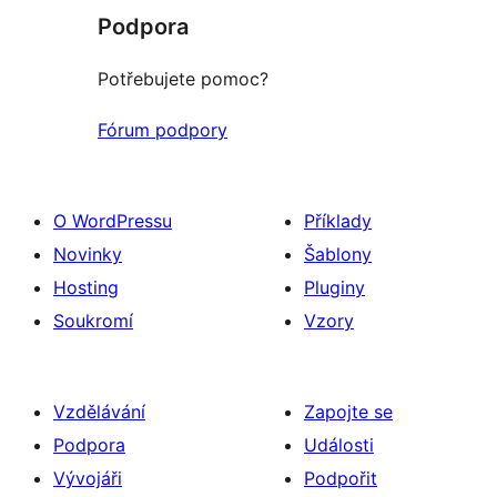
Podpora
Potřebujete pomoc?
Fórum podpory
O WordPressu
Příklady
Novinky
Šablony
Hosting
Pluginy
Soukromí
Vzory
Vzdělávání
Zapojte se
Podpora
Události
Vývojáři
Podpořit