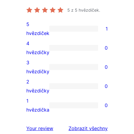
5
z 5 hvězdiček.
5
1
1
hvězdiček
5hvězdičkové
4
0
hodnocení
0
hvězdičky
4hvězdičkové
3
0
hodnocení
0
hvězdičky
3hvězdičkové
2
0
hodnocení
0
hvězdičky
2hvězdičkové
1
0
hodnocení
0
hvězdička
1hvězdičkové
hodnocení
recenze
Your review
Zobrazit všechny