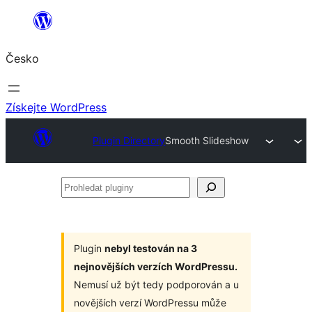
Přeskočit
na
Česko
obsah
Získejte WordPress
Plugin Directory
Smooth Slideshow
Prohledat
pluginy
Plugin
nebyl testován na 3
nejnovějších verzích WordPressu.
Nemusí už být tedy podporován a u
novějších verzí WordPressu může