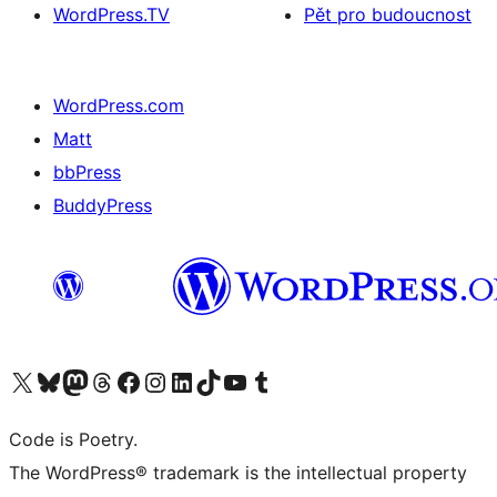
WordPress.TV
Pět pro budoucnost
WordPress.com
Matt
bbPress
BuddyPress
Navštivte náš účet na X (dříve Twitter)
Navštivte náš Bluesky účet
Navštivte náš účet Mastodon
Navštivte náš Threads účet
Navštivte naši stránku na Facebooku
Navštivte náš Instagram účet
Navštivte náš LinkedIn účet
Navštivte náš TikTok účet
Navštivte náš YouTube kanál
Navštivte náš Tumblr účet
Code is Poetry.
The WordPress® trademark is the intellectual property