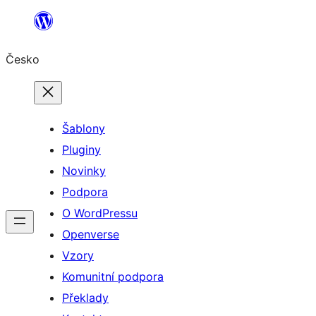
Přeskočit
na
Česko
obsah
Šablony
Pluginy
Novinky
Podpora
O WordPressu
Openverse
Vzory
Komunitní podpora
Překlady