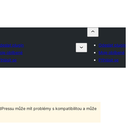
deslat plugin
Odeslat plugin
oje oblíbené
Moje oblíbené
ihlásit se
Přihlásit se
dPressu může mít problémy s kompatibilitou a může