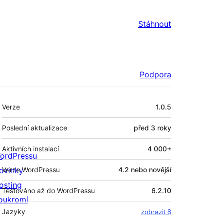
Stáhnout
Podpora
Meta
Verze
1.0.5
Poslední aktualizace
před
3 roky
Aktivních instalací
4 000+
ordPressu
ovinky
Verze WordPressu
4.2 nebo novější
osting
Testováno až do WordPressu
6.2.10
oukromí
Jazyky
zobrazit 8