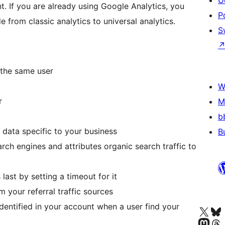
U
. If you are already using Google Analytics, you
P
 from classic analytics to universal analytics.
S
 the same user
W
r
M
b
data specific to your business
B
rch engines and attributes organic search traffic to
ast by setting a timeout for it
 your referral traffic sources
dentified in your account when a user find your
Navštivte náš účet na X
Navštivte náš Bl
Navštivte náš
Navštivte náš Th