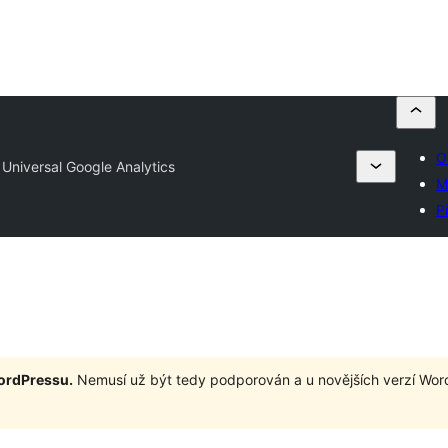
O
 Universal Google Analytics
M
Př
WordPressu.
Nemusí už být tedy podporován a u novějších verzí Wor