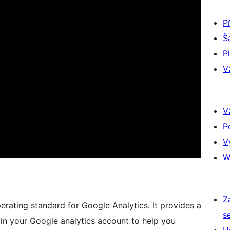
P
Š
P
V
V
P
V
W
Z
erating standard for Google Analytics. It provides a
s
 in your Google analytics account to help you