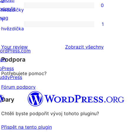
dálosti
2
0
hodnocení
odpořit
0
hvězdičky
wag
2hvězdičkové
1
1
↗
hodnocení
1
hvězdička
1hvězdičkové
hodnocení
recenze
Your review
Zobrazit všechny
ordPress.com
Podpora
att
bPress
Potřebujete pomoc?
uddyPress
Fórum podpory
Dary
Chtěli byste podpořit vývoj tohoto pluginu?
 (dříve Twitter)
uesky účet
Přispět na tento plugin
 účet Mastodon
reads účet