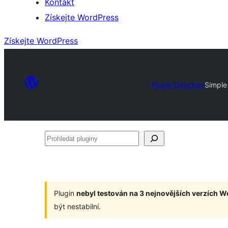
Kontakt
Získejte WordPress
Získejte WordPress
Plugin Directory
Simple
Prohledat
pluginy
Plugin
nebyl testován na 3 nejnovějších verzích 
být nestabilní.