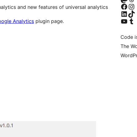
Navštivte naši 
Navštivte náš Ins
nalytics and new features of universal analytics
Navštivte náš LinkedIn účet
Navštivte náš T
Navštivte náš YouTube ka
Navštivte náš T
oogle Analytics
plugin page.
Code i
The Wo
WordPr