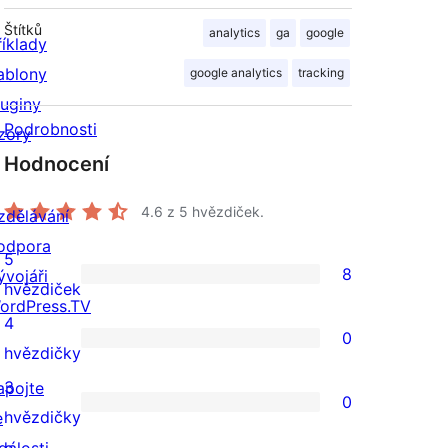
Štítků
analytics
ga
google
říklady
ablony
google analytics
tracking
luginy
Podrobnosti
zory
Hodnocení
4.6
z 5 hvězdiček.
zdělávání
odpora
5
8
ývojáři
8
hvězdiček
ordPress.TV
5hvězdičkové
4
0
hodnocení
0
hvězdičky
4hvězdičkové
3
apojte
0
hodnocení
0
hvězdičky
e
3hvězdičkové