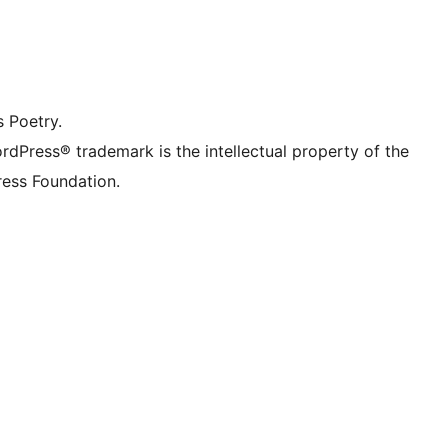
stránku na Facebooku
tagram účet
ikTok účet
nál
umblr účet
s Poetry.
rdPress® trademark is the intellectual property of the
ess Foundation.