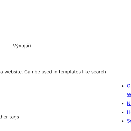
Vývojáři
a website. Can be used in templates like search
O
W
N
H
ther tags
S