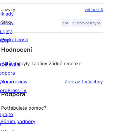
Jazyky
zobrazit 5
říklady
ablony
Štítky
cpt
custom post type
luginy
Podrobnosti
zory
Hodnocení
Zatím nebyly zadány žádné recenze.
zdělávání
odpora
recenze
ývojáři
Your review
Zobrazit všechny
ordPress.TV
Podpora
Potřebujete pomoc?
apojte
Fórum podpory
e