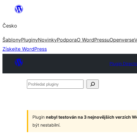
Přeskočit
na
Česko
obsah
Šablony
Pluginy
Novinky
Podpora
O WordPressu
Openverse
V
Získejte WordPress
Plugin Direct
Prohledat
pluginy
Plugin
nebyl testován na 3 nejnovějších verzích 
být nestabilní.