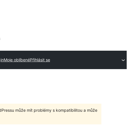
s
in
Moje oblíbené
Přihlásit se
dPressu může mít problémy s kompatibilitou a může