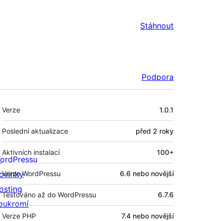
Stáhnout
Podpora
Meta
Verze
1.0.1
Poslední aktualizace
před
2 roky
Aktivních instalací
100+
ordPressu
ovinky
Verze WordPressu
6.6 nebo novější
osting
Testováno až do WordPressu
6.7.6
oukromí
Verze PHP
7.4 nebo novější