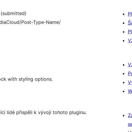
 (submitted)
P
ediaCloud/Post-Type-Name/
Š
P
V
V
P
ck with styling options.
V
W
í lidé přispěli k vývoji tohoto pluginu.
Z
s