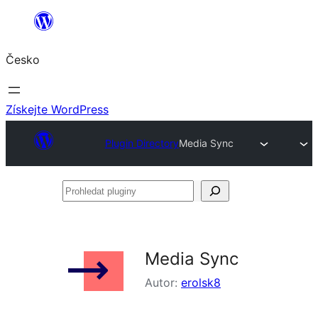
Přeskočit
na
Česko
obsah
Získejte WordPress
Plugin Directory
Media Sync
Prohledat
pluginy
Media Sync
Autor:
erolsk8