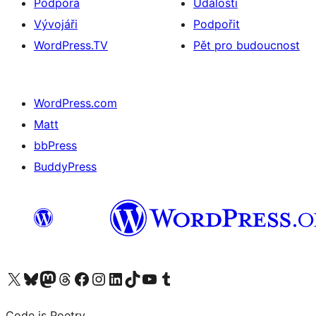
Podpora
Události
Vývojáři
Podpořit
WordPress.TV
Pět pro budoucnost
WordPress.com
Matt
bbPress
BuddyPress
Navštivte náš účet na X (dříve Twitter)
Navštivte náš Bluesky účet
Navštivte náš účet Mastodon
Navštivte náš Threads účet
Navštivte naši stránku na Facebooku
Navštivte náš Instagram účet
Navštivte náš LinkedIn účet
Navštivte náš TikTok účet
Navštivte náš YouTube kanál
Navštivte náš Tumblr účet
Code is Poetry.