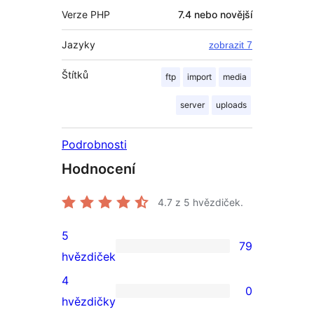
Verze PHP
7.4 nebo novější
Jazyky
zobrazit 7
Štítků
ftp
import
media
server
uploads
Podrobnosti
Hodnocení
4.7
z 5 hvězdiček.
5
79
79
hvězdiček
5hvězdičkové
4
0
hodnocení
0
hvězdičky