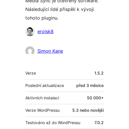
Media Sync je otevřený software.
Následující lidé přispěli k vývoji
tohoto pluginu.
Spolupracovníci
erolsk8
Simon Kane
Meta
Verze
1.5.2
Poslední aktualizace
před
3 měsíce
Aktivních instalací
50 000+
Verze WordPressu
5.3 nebo novější
Testováno až do WordPressu
7.0.2