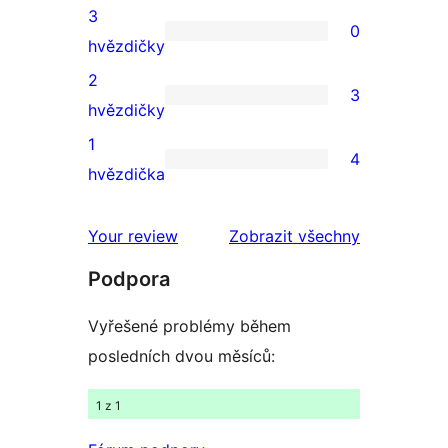
4hvězdičkové
3
0
hodnocení
0
hvězdičky
3hvězdičkové
2
3
hodnocení
3
hvězdičky
2hvězdičkové
1
4
hodnocení
4
hvězdička
1hvězdičkové
hodnocení
Your review
Zobrazit všechny
recenze
Podpora
Vyřešené problémy během
posledních dvou měsíců:
1 z 1