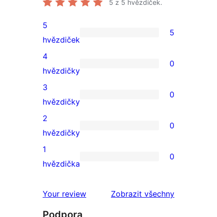
5
z 5 hvězdiček.
5
5
5
hvězdiček
5hvězdičkové
4
0
hodnocení
0
hvězdičky
4hvězdičkové
3
0
hodnocení
0
hvězdičky
3hvězdičkové
2
0
hodnocení
0
hvězdičky
2hvězdičkové
1
0
hodnocení
0
hvězdička
1hvězdičkové
hodnocení
Your review
Zobrazit všechny
recenze
Podpora