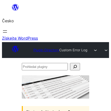
Přeskočit
na
Česko
obsah
Získejte WordPress
Plugin Directory
Custom Error Log
Prohledat
pluginy