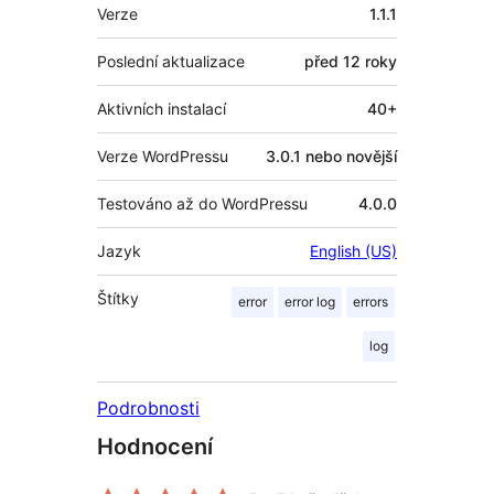
Meta
Verze
1.1.1
Poslední aktualizace
před
12 roky
Aktivních instalací
40+
Verze WordPressu
3.0.1 nebo novější
Testováno až do WordPressu
4.0.0
Jazyk
English (US)
Štítky
error
error log
errors
log
Podrobnosti
Hodnocení