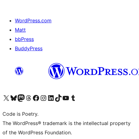
WordPress.com
Matt
bbPress
BuddyPress
Navštivte náš účet na X (dříve Twitter)
Navštivte náš Bluesky účet
Navštivte náš účet Mastodon
Navštivte náš Threads účet
Navštivte naši stránku na Facebooku
Navštivte náš Instagram účet
Navštivte náš LinkedIn účet
Navštivte náš TikTok účet
Navštivte náš YouTube kanál
Navštivte náš Tumblr účet
Code is Poetry.
The WordPress® trademark is the intellectual property
of the WordPress Foundation.