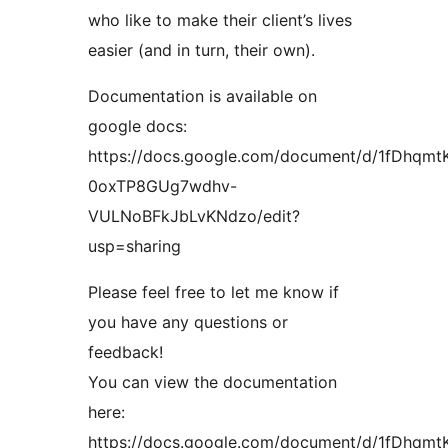
who like to make their client’s lives
easier (and in turn, their own).
Documentation is available on
google docs:
https://docs.google.com/document/d/1fDhqm
0oxTP8GUg7wdhv-
VULNoBFkJbLvKNdzo/edit?
usp=sharing
Please feel free to let me know if
you have any questions or
feedback!
You can view the documentation
here:
https://docs.google.com/document/d/1fDhqm