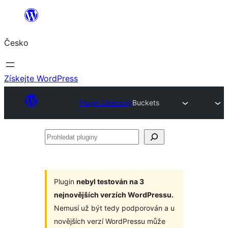
Přeskočit
na
Česko
obsah
Získejte WordPress
Plugin Directory
Buckets
Prohledat
pluginy
Plugin
nebyl testován na 3
nejnovějších verzích WordPressu.
Nemusí už být tedy podporován a u
novějších verzí WordPressu může