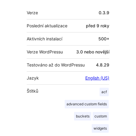
Meta
Verze
0.3.9
Poslední aktualizace
před
9 roky
Aktivních instalací
500+
Verze WordPressu
3.0 nebo novější
Testováno až do WordPressu
4.8.29
Jazyk
English (US)
Štítků
acf
advanced custom fields
buckets
custom
widgets