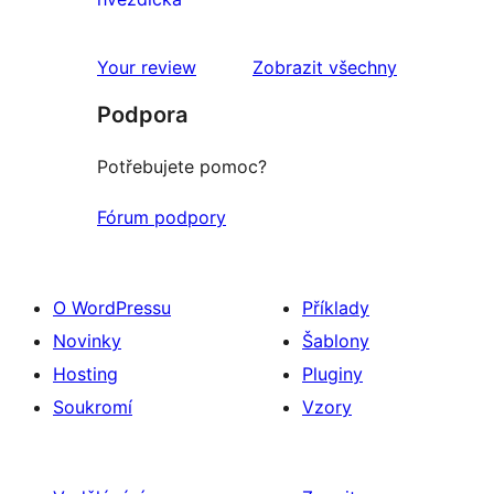
1hvězdičkové
hodnocení
Your review
Zobrazit všechny
recenze
Podpora
Potřebujete pomoc?
Fórum podpory
O WordPressu
Příklady
Novinky
Šablony
Hosting
Pluginy
Soukromí
Vzory