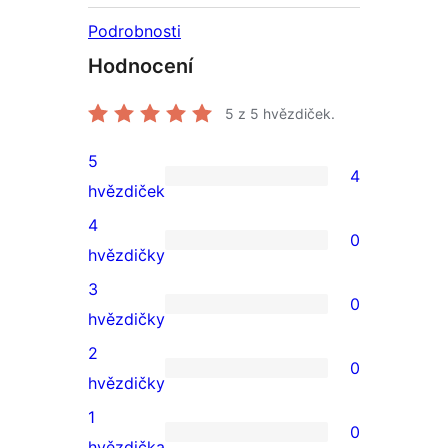
Podrobnosti
Hodnocení
5
z 5 hvězdiček.
5
4
4
hvězdiček
5hvězdičkové
4
0
hodnocení
0
hvězdičky
4hvězdičkové
3
0
hodnocení
0
hvězdičky
3hvězdičkové
2
0
hodnocení
0
hvězdičky
2hvězdičkové
1
0
hodnocení
0
hvězdička