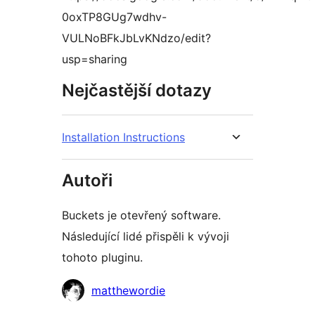
0oxTP8GUg7wdhv-
VULNoBFkJbLvKNdzo/edit?
usp=sharing
Nejčastější dotazy
Installation Instructions
Autoři
Buckets je otevřený software.
Následující lidé přispěli k vývoji
tohoto pluginu.
Spolupracovníci
matthewordie