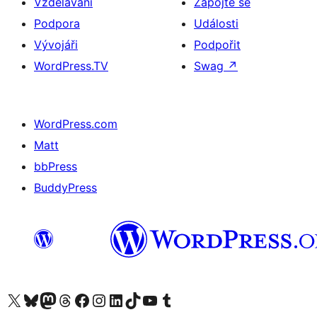
Vzdělávání
Zapojte se
Podpora
Události
Vývojáři
Podpořit
WordPress.TV
Swag
↗
WordPress.com
Matt
bbPress
BuddyPress
Navštivte náš účet na X (dříve Twitter)
Navštivte náš Bluesky účet
Navštivte náš účet Mastodon
Navštivte náš Threads účet
Navštivte naši stránku na Facebooku
Navštivte náš Instagram účet
Navštivte náš LinkedIn účet
Navštivte náš TikTok účet
Navštivte náš YouTube kanál
Navštivte náš Tumblr účet