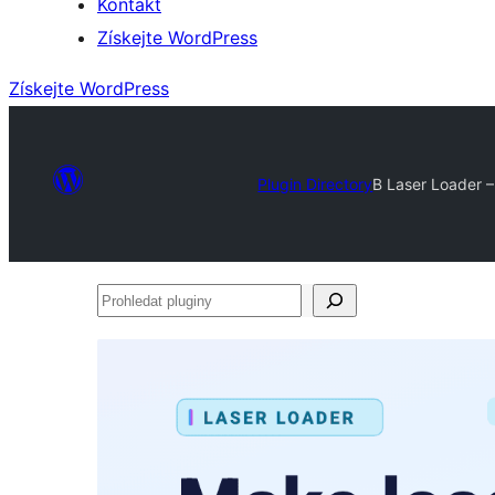
Kontakt
Získejte WordPress
Získejte WordPress
Plugin Directory
B Laser Loader –
Prohledat
pluginy