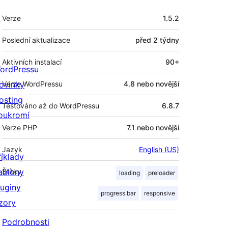
Meta
Verze
1.5.2
Poslední aktualizace
před
2 týdny
Aktivních instalací
90+
ordPressu
ovinky
Verze WordPressu
4.8 nebo novější
osting
Testováno až do WordPressu
6.8.7
oukromí
Verze PHP
7.1 nebo novější
Jazyk
English (US)
říklady
ablony
Štítky
loading
preloader
luginy
progress bar
responsive
zory
Podrobnosti