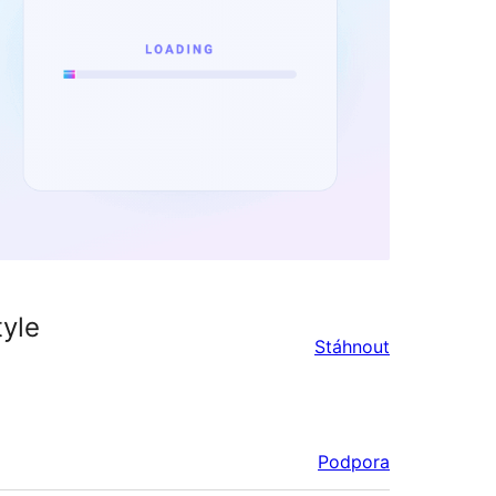
tyle
Stáhnout
Podpora