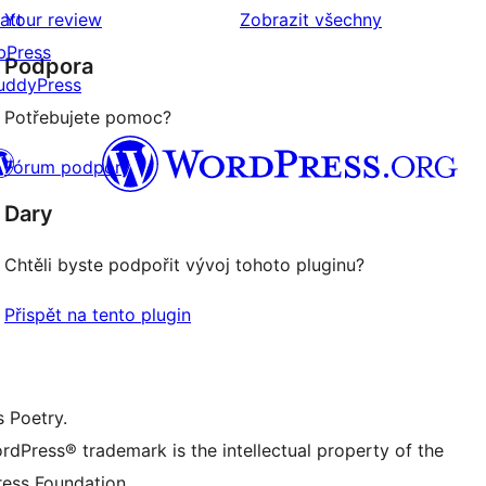
hodnocení
recenze
att
Your review
Zobrazit všechny
bPress
Podpora
uddyPress
Potřebujete pomoc?
Fórum podpory
Dary
 (dříve Twitter)
uesky účet
Chtěli byste podpořit vývoj tohoto pluginu?
 účet Mastodon
reads účet
stránku na Facebooku
tagram účet
Přispět na tento plugin
ikTok účet
nál
umblr účet
s Poetry.
rdPress® trademark is the intellectual property of the
ess Foundation.