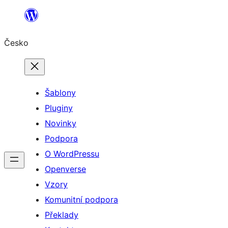
Přeskočit
na
Česko
obsah
Šablony
Pluginy
Novinky
Podpora
O WordPressu
Openverse
Vzory
Komunitní podpora
Překlady