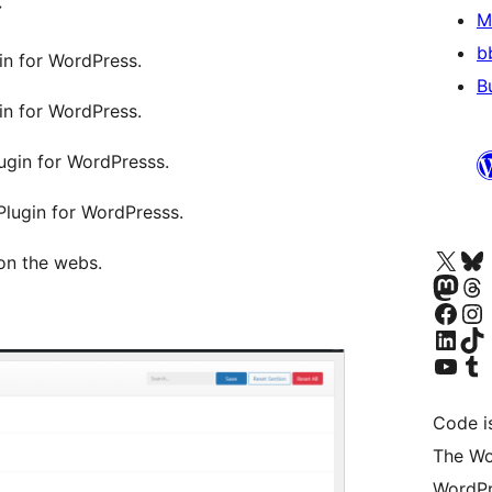
-
M
b
in for WordPress.
B
in for WordPress.
ugin for WordPresss.
Plugin for WordPresss.
Navštivte náš účet na X
Navštivte náš Bl
on the webs.
Navštivte náš
Navštivte náš Th
Navštivte naši 
Navštivte náš Ins
Navštivte náš LinkedIn účet
Navštivte náš T
Navštivte náš YouTube ka
Navštivte náš T
Code i
The Wo
WordPr