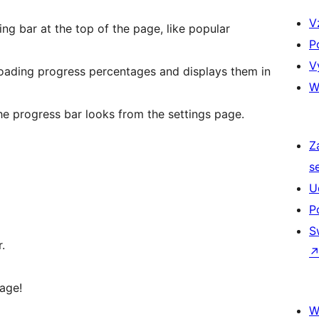
V
g bar at the top of the page, like popular
P
V
oading progress percentages and displays them in
W
e progress bar looks from the settings page.
Z
s
U
P
S
.
page!
W