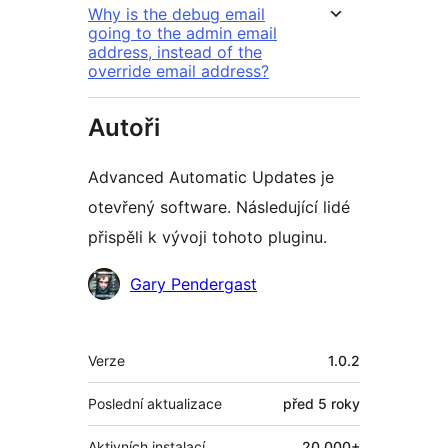
Why is the debug email
going to the admin email
address, instead of the
override email address?
Autoři
Advanced Automatic Updates je
otevřený software. Následující lidé
přispěli k vývoji tohoto pluginu.
Spolupracovníci
Gary Pendergast
Meta
Verze
1.0.2
Poslední aktualizace
před
5 roky
Aktivních instalací
20 000+