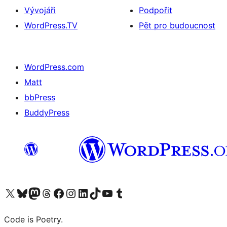
Vývojáři
Podpořit
WordPress.TV
Pět pro budoucnost
WordPress.com
Matt
bbPress
BuddyPress
Navštivte náš účet na X (dříve Twitter)
Navštivte náš Bluesky účet
Navštivte náš účet Mastodon
Navštivte náš Threads účet
Navštivte naši stránku na Facebooku
Navštivte náš Instagram účet
Navštivte náš LinkedIn účet
Navštivte náš TikTok účet
Navštivte náš YouTube kanál
Navštivte náš Tumblr účet
Code is Poetry.