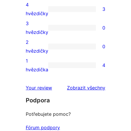
5hvězdičkové
4
3
hodnocení
3
hvězdičky
4hvězdičkové
3
0
hodnocení
0
hvězdičky
3hvězdičkové
2
0
hodnocení
0
hvězdičky
2hvězdičkové
1
4
hodnocení
4
hvězdička
1hvězdičkové
hodnocení
Your review
Zobrazit všechny
recenze
Podpora
Potřebujete pomoc?
Fórum podpory