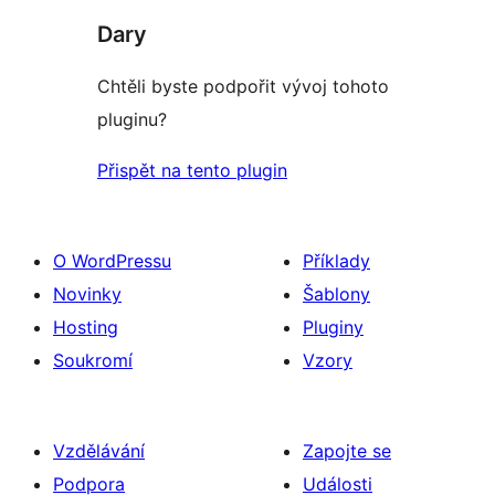
Dary
Chtěli byste podpořit vývoj tohoto
pluginu?
Přispět na tento plugin
O WordPressu
Příklady
Novinky
Šablony
Hosting
Pluginy
Soukromí
Vzory
Vzdělávání
Zapojte se
Podpora
Události