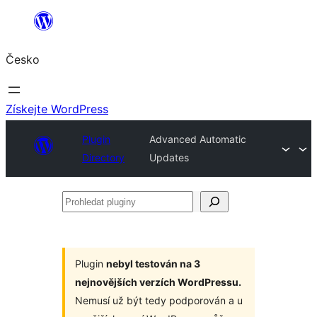
Přeskočit
na
Česko
obsah
Získejte WordPress
Plugin
Advanced Automatic
Directory
Updates
Prohledat
pluginy
Plugin
nebyl testován na 3
nejnovějších verzích WordPressu.
Nemusí už být tedy podporován a u