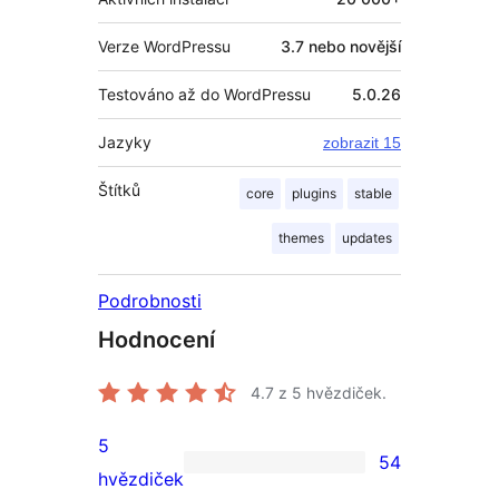
Verze WordPressu
3.7 nebo novější
Testováno až do WordPressu
5.0.26
Jazyky
zobrazit 15
Štítků
core
plugins
stable
themes
updates
Podrobnosti
Hodnocení
4.7
z 5 hvězdiček.
5
54
54
hvězdiček