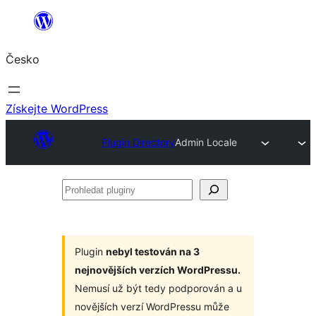
Přeskočit
na
Česko
obsah
Získejte WordPress
Plugin Directory
Admin Locale
Prohledat
pluginy
Plugin
nebyl testován na 3
nejnovějších verzích WordPressu.
Nemusí už být tedy podporován a u
novějších verzí WordPressu může