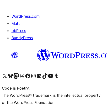
WordPress.com
Matt
bbPress
BuddyPress
Navštivte náš účet na X (dříve Twitter)
Navštivte náš Bluesky účet
Navštivte náš účet Mastodon
Navštivte náš Threads účet
Navštivte naši stránku na Facebooku
Navštivte náš Instagram účet
Navštivte náš LinkedIn účet
Navštivte náš TikTok účet
Navštivte náš YouTube kanál
Navštivte náš Tumblr účet
Code is Poetry.
The WordPress® trademark is the intellectual property
of the WordPress Foundation.