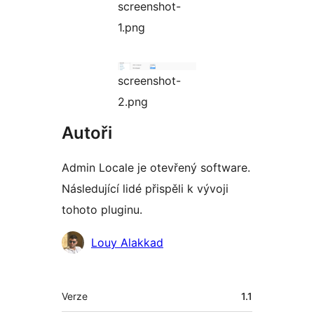
screenshot-
1.png
screenshot-
2.png
Autoři
Admin Locale je otevřený software.
Následující lidé přispěli k vývoji
tohoto pluginu.
Spolupracovníci
Louy Alakkad
Meta
Verze
1.1