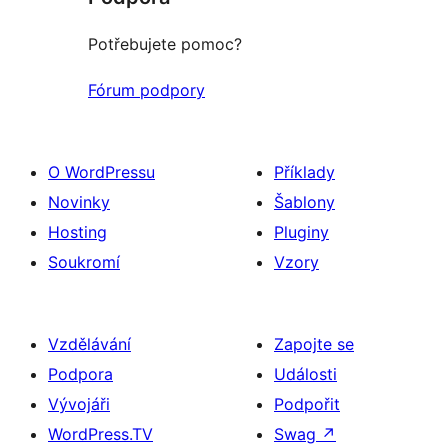
Potřebujete pomoc?
Fórum podpory
O WordPressu
Příklady
Novinky
Šablony
Hosting
Pluginy
Soukromí
Vzory
Vzdělávání
Zapojte se
Podpora
Události
Vývojáři
Podpořit
WordPress.TV
Swag
↗