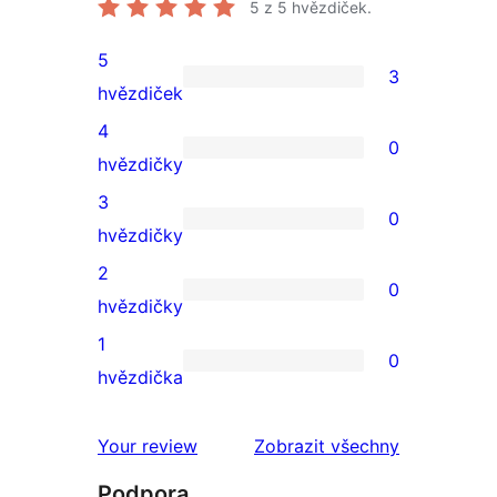
5
z 5 hvězdiček.
5
3
3
hvězdiček
5hvězdičkové
4
0
hodnocení
0
hvězdičky
4hvězdičkové
3
0
hodnocení
0
hvězdičky
3hvězdičkové
2
0
hodnocení
0
hvězdičky
2hvězdičkové
1
0
hodnocení
0
hvězdička
1hvězdičkové
hodnocení
recenze
Your review
Zobrazit všechny
Podpora