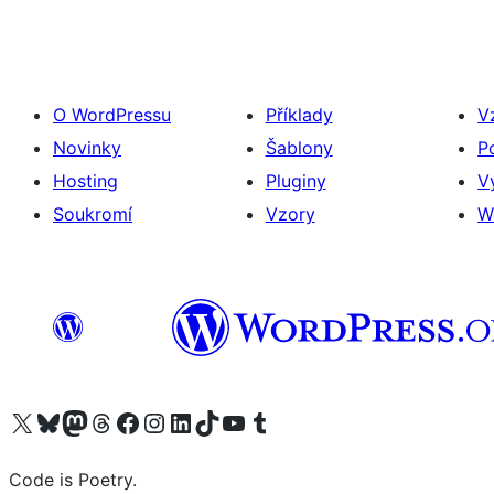
O WordPressu
Příklady
V
Novinky
Šablony
P
Hosting
Pluginy
V
Soukromí
Vzory
W
Navštivte náš účet na X (dříve Twitter)
Navštivte náš Bluesky účet
Navštivte náš účet Mastodon
Navštivte náš Threads účet
Navštivte naši stránku na Facebooku
Navštivte náš Instagram účet
Navštivte náš LinkedIn účet
Navštivte náš TikTok účet
Navštivte náš YouTube kanál
Navštivte náš Tumblr účet
Code is Poetry.