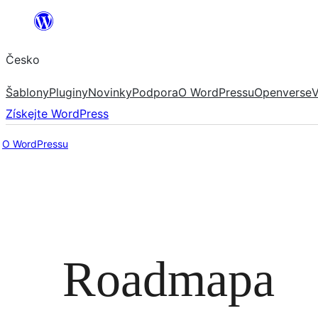
Přeskočit
na
Česko
obsah
Šablony
Pluginy
Novinky
Podpora
O WordPressu
Openverse
V
Získejte WordPress
O WordPressu
Roadmapa