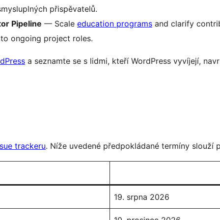
mysluplných přispěvatelů.
or Pipeline
— Scale
education programs
and clarify contr
to ongoing project roles.
dPress
a seznamte se s lidmi, kteří WordPress vyvíjejí, navr
ssue trackeru
. Níže uvedené předpokládané termíny slouží 
19. srpna 2026
10. prosince 2026