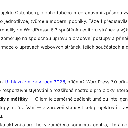
projektu Gutenberg, dlouhodobého přepracování způsobu vy
pro jednotlivce, tvůrce a moderní podniky. Fáze 1 představi
vrcholily ve WordPressu 6.3 spuštěním editoru stránek a vý
se zaměřuje na společnou úpravu a pracovní postupy a přiná
formace o úpravách webových stránek, jejich součástech a d
ní
tři hlavní verze v roce 2026
, přičemž WordPress 7.0 při
o responzivní stylování a rozšířené nástroje pro bloky, kter
dly a měřítky
— Cílem je záměrně začlenit umělou inteligen
upy a přispívání — a zároveň stanovit celoprojektová pravid
u.
ko aktivní a prakticky zaměřená komunitní centra, která 