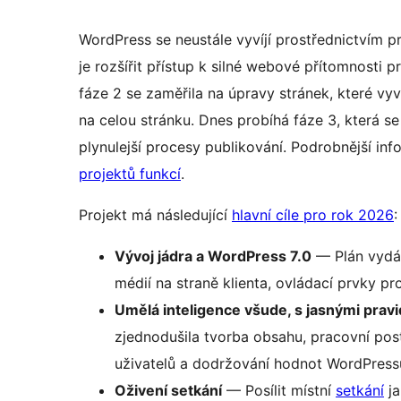
WordPress se neustále vyvíjí prostřednictvím 
je rozšířit přístup k silné webové přítomnosti 
fáze 2 se zaměřila na úpravy stránek, které vy
na celou stránku. Dnes probíhá fáze 3, která 
plynulejší procesy publikování. Podrobnější in
projektů funkcí
.
Projekt má následující
hlavní cíle pro rok 2026
:
Vývoj jádra a WordPress 7.0
— Plán vydá
médií na straně klienta, ovládací prvky pr
Umělá inteligence všude, s jasnými pravi
zjednodušila tvorba obsahu, pracovní post
uživatelů a dodržování hodnot WordPress
Oživení setkání
— Posílit místní
setkání
ja