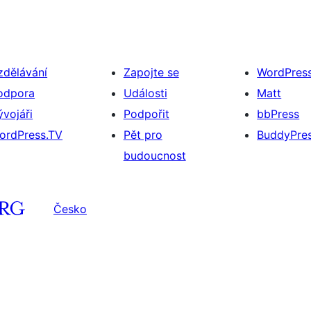
zdělávání
Zapojte se
WordPres
odpora
Události
Matt
ývojáři
Podpořit
bbPress
ordPress.TV
Pět pro
BuddyPre
budoucnost
Česko