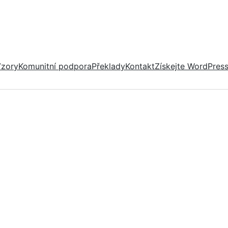
zory
Komunitní podpora
Překlady
Kontakt
Získejte WordPres