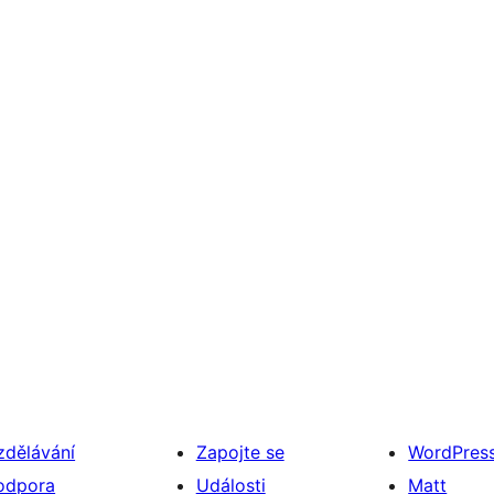
zdělávání
Zapojte se
WordPres
odpora
Události
Matt