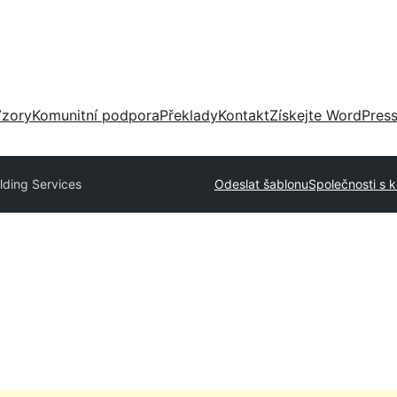
zory
Komunitní podpora
Překlady
Kontakt
Získejte WordPres
lding Services
Odeslat šablonu
Společnosti s 