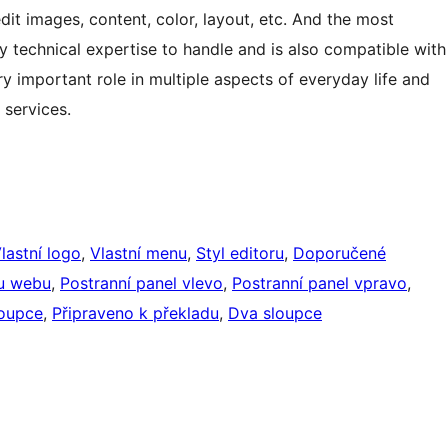
dit images, content, color, layout, etc. And the most
y technical expertise to handle and is also compatible with
ry important role in multiple aspects of everyday life and
 services.
lastní logo
, 
Vlastní menu
, 
Styl editoru
, 
Doporučené
ku webu
, 
Postranní panel vlevo
, 
Postranní panel vpravo
, 
loupce
, 
Připraveno k překladu
, 
Dva sloupce