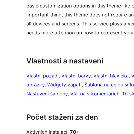
basic customization options in this theme like e
important thing, this theme does not require an
all devices and screens. This service plays a ve
needs more attention on how to represent your
Vlastnosti a nastavení
Vlastní pozadí
, 
Vlastní barvy
, 
Vlastní hlavička
, 
V
obrázky
, 
Widgety zápatí
, 
Šablona na celou šíř
Nastavení šablony
, 
Vlákna v komentářích
, 
Tři s
Počet stažení za den
Aktivních instalací:
70+