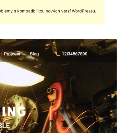
blémy s kompatibilitou nových verzí WordPressu.
Náhled
Stáhnout
Verze
0.2
Poslední aktualizace
20. 2. 2023
Aktivní instalace
70+
Verze WordPressu
5.1
Verze PHP
5.6