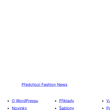
Předchozí
Fashion News
O WordPressu
Příklady
V
Novinky
Šablony
P