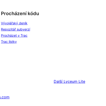
Procházení kódu
Vývojářský deník
Repozitář subverzí
Procházet v Trac
Trac lístky
Další
Lyceum Lite
s.com