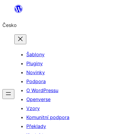
Přeskočit
na
Česko
obsah
Šablony
Pluginy
Novinky
Podpora
O WordPressu
Openverse
Vzory
Komunitní podpora
Překlady