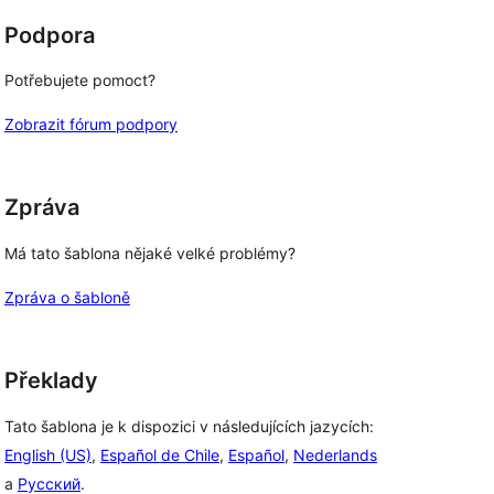
Podpora
Potřebujete pomoct?
Zobrazit fórum podpory
Zpráva
Má tato šablona nějaké velké problémy?
Zpráva o šabloně
Překlady
Tato šablona je k dispozici v následujících jazycích:
English (US)
,
Español de Chile
,
Español
,
Nederlands
a
Русский
.