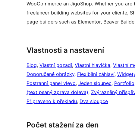
WooCommerce an JigoShop. Whether you are buil
freelancer building websites for your cliente, Sh
page builders such as Elementor, Beaver Builde
Vlastnosti a nastavení
Blog
, 
Vlastní pozadí
, 
Vlastní hlavička
, 
Vlastní m
Doporučené obrázky
, 
Flexibilní záhlaví
, 
Widgety
Postranní panel vlevo
, 
Jeden sloupec
, 
Portfolio
(text psaný zprava doleva)
, 
Zvýrazněný příspě
Připraveno k překladu
, 
Dva sloupce
Počet stažení za den