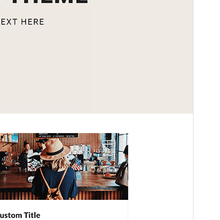
Verze WordPressu
5.0
Verze PHP
5.6
Domovská stránka šablony