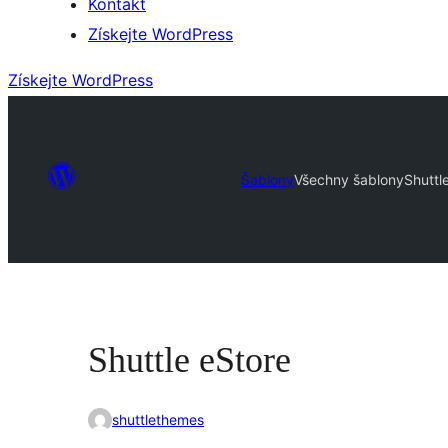
Kontakt
Získejte WordPress
Získejte WordPress
Šablony
Všechny šablony
Shuttl
Shuttle eStore
shuttlethemes