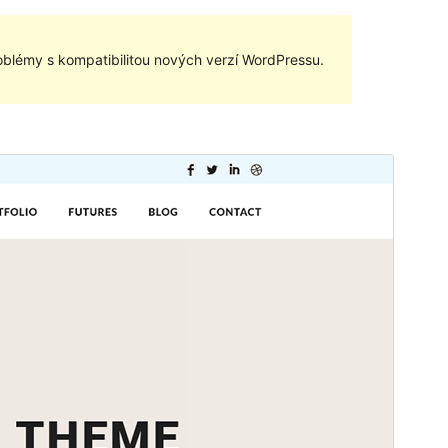
blémy s kompatibilitou nových verzí WordPressu.
Komerční šablona
Tato šablona je zdarma, ale nabízí další placené
komerční upgrady nebo podporu.
Náhled
Stáhnout
Tato šablona je odvozená od:
Shuttle
.
Verze
1.0.2
Poslední aktualizace
21. 5. 2024
Aktivní instalace
40+