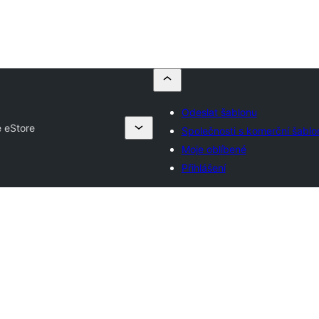
Odeslat šablonu
e eStore
Společnosti s komerční šablo
Moje oblíbené
Přihlášení