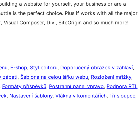
ding a website for yourself, your business or are a
uttle is the perfect choice. Plus if works with all the major
r, Visual Composer, Divi, SiteOrigin and so much more!
enu
, 
E-shop
, 
Styl editoru
, 
Doporučený obrázek v záhlaví
, 
 zápatí
, 
Šablona na celou šířku webu
, 
Rozložení mřížky
, 
, 
Formáty příspěvků
, 
Postranní panel vpravo
, 
Podpora RTL
vek
, 
Nastavení šablony
, 
Vlákna v komentářích
, 
Tři sloupce
, 