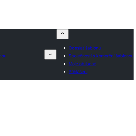
Odeslat šablonu
nou
Společnosti s komerční šablonou
Moje oblíbené
Přihlášení