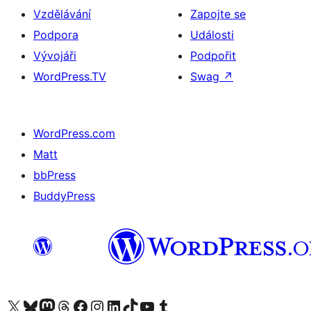
Vzdělávání
Zapojte se
Podpora
Události
Vývojáři
Podpořit
WordPress.TV
Swag
↗
WordPress.com
Matt
bbPress
BuddyPress
Navštivte náš účet na X (dříve Twitter)
Navštivte náš Bluesky účet
Navštivte náš účet Mastodon
Navštivte náš Threads účet
Navštivte naši stránku na Facebooku
Navštivte náš Instagram účet
Navštivte náš LinkedIn účet
Navštivte náš TikTok účet
Navštivte náš YouTube kanál
Navštivte náš Tumblr účet