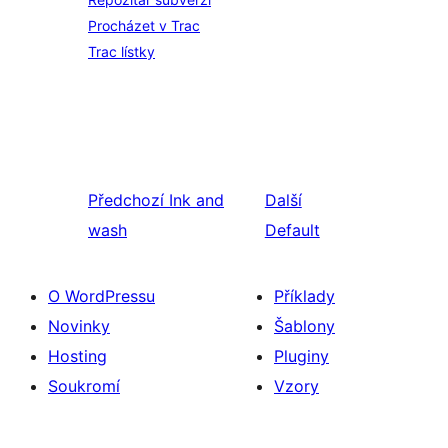
Procházet v Trac
Trac lístky
Předchozí
Ink and
Další
wash
Default
O WordPressu
Příklady
Novinky
Šablony
Hosting
Pluginy
Soukromí
Vzory