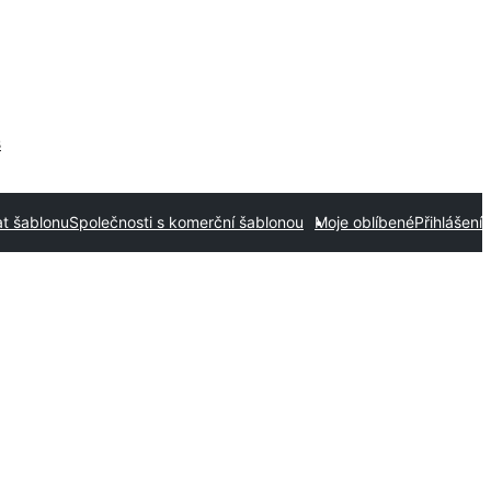
s
t šablonu
Společnosti s komerční šablonou
Moje oblíbené
Přihlášení