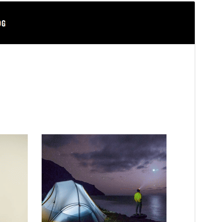
Náhled
Stáhnout
Verze
2.0.2
Poslední aktualizace
12. 6. 2026
Aktivní instalace
100+
Verze WordPressu
5.9
Verze PHP
5.6
Domovská stránka šablony