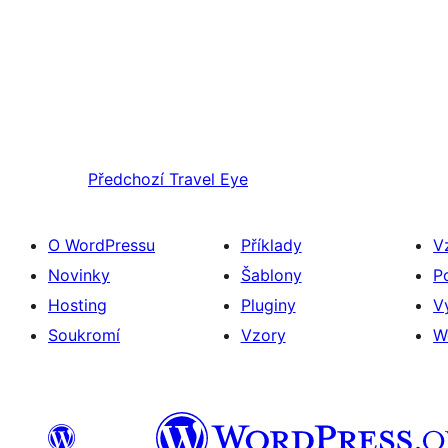
Předchozí
Travel Eye
O WordPressu
Příklady
V
Novinky
Šablony
P
Hosting
Pluginy
V
Soukromí
Vzory
W