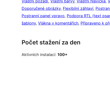
Vlastní pozadí
, 
Vlastní barvy
, 
Vlastní hlavička
, 
V
Doporučené obrázky
, 
Flexibilní záhlaví
, 
Postran
Postranní panel vpravo
, 
Podpora RTL (text psa
šablony
, 
Vlákna v komentářích
, 
Připraveno k př
Počet stažení za den
Aktivních instalací:
100+