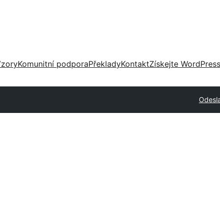
zory
Komunitní podpora
Překlady
Kontakt
Získejte WordPres
Odesla