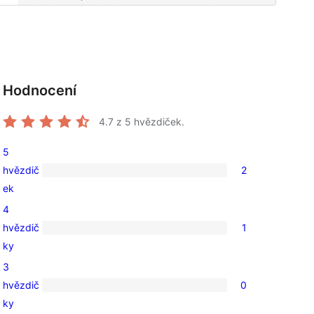
Hodnocení
4.7
z 5 hvězdiček.
5
hvězdič
2
2
ek
5hvězdičkové
4
hodnocení
hvězdič
1
1
ky
4hvězdičkové
3
hodnocení
hvězdič
0
0
ky
3hvězdičkové