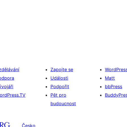
zdělávání
Zapojte se
WordPres
odpora
Události
Matt
ývojáři
Podpořit
bbPress
ordPress.TV
Pět pro
BuddyPre
budoucnost
Česko