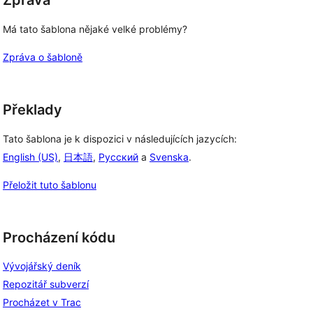
Zpráva
Má tato šablona nějaké velké problémy?
Zpráva o šabloně
Překlady
Tato šablona je k dispozici v následujících jazycích:
English (US)
,
日本語
,
Русский
a
Svenska
.
Přeložit tuto šablonu
Procházení kódu
Vývojářský deník
Repozitář subverzí
Procházet v Trac