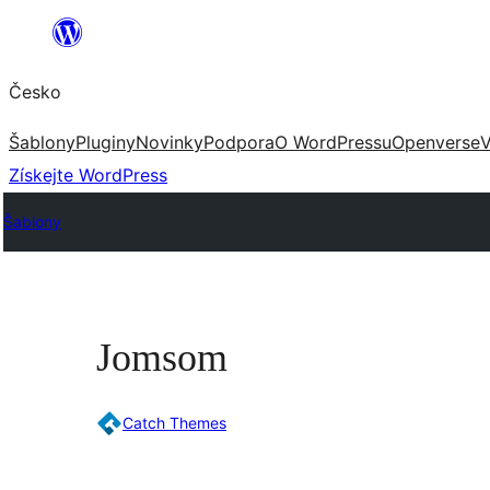
Přeskočit
na
Česko
obsah
Šablony
Pluginy
Novinky
Podpora
O WordPressu
Openverse
V
Získejte WordPress
Šablony
Jomsom
Catch Themes