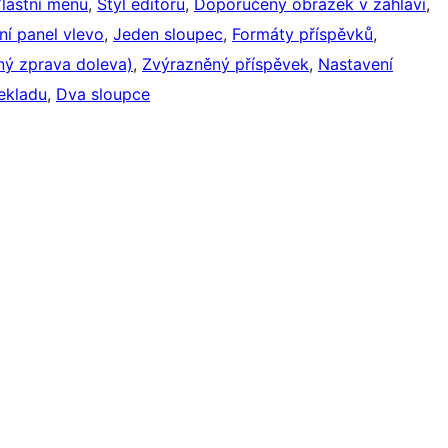
lastní menu
, 
Styl editoru
, 
Doporučený obrázek v záhlaví
, 
ní panel vlevo
, 
Jeden sloupec
, 
Formáty příspěvků
, 
ný zprava doleva)
, 
Zvýrazněný příspěvek
, 
Nastavení
ekladu
, 
Dva sloupce