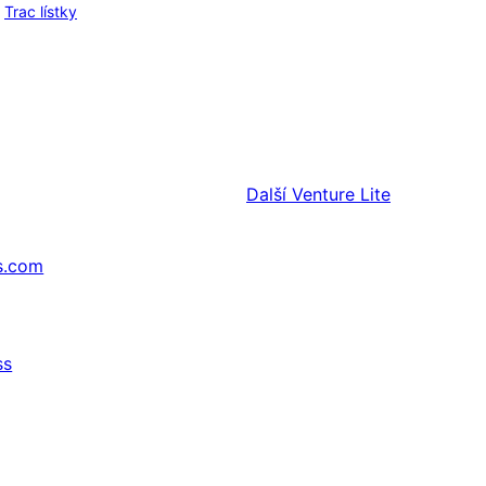
Trac lístky
Další
Venture Lite
s.com
ss