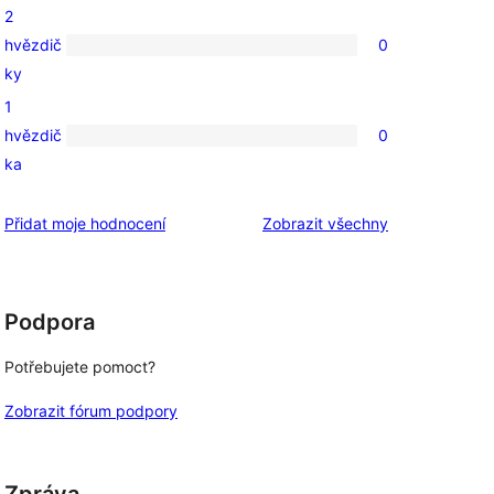
2
hodnocení
hvězdič
0
0
ky
2hvězdičkové
1
hodnocení
hvězdič
0
0
ka
1hvězdičkové
hodnocení
recenze
Přidat moje hodnocení
Zobrazit všechny
Podpora
Potřebujete pomoct?
Zobrazit fórum podpory