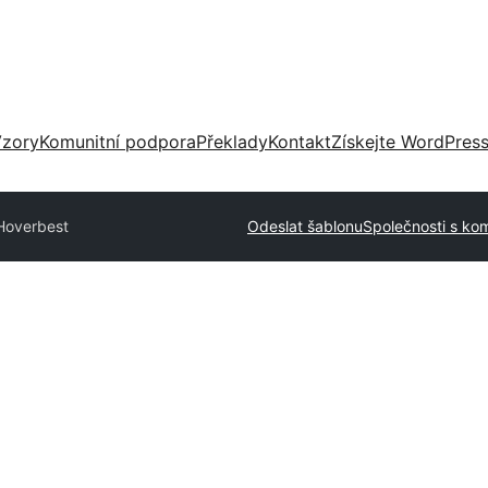
zory
Komunitní podpora
Překlady
Kontakt
Získejte WordPres
Hoverbest
Odeslat šablonu
Společnosti s ko