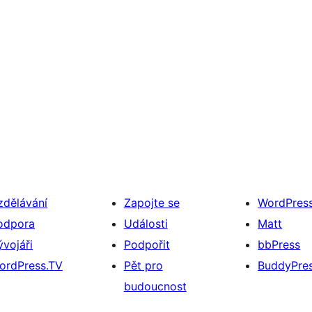
zdělávání
Zapojte se
WordPres
odpora
Události
Matt
ývojáři
Podpořit
bbPress
ordPress.TV
Pět pro
BuddyPre
budoucnost