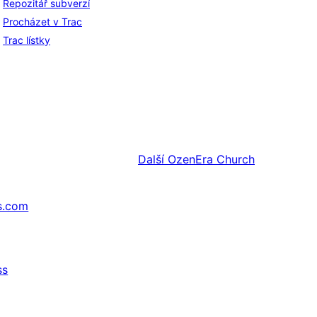
Repozitář subverzí
Procházet v Trac
Trac lístky
Další
OzenEra Church
s.com
ss