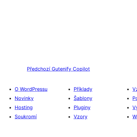
Předchozí
Gutenify Copilot
O WordPressu
Příklady
V
Novinky
Šablony
P
Hosting
Pluginy
V
Soukromí
Vzory
W