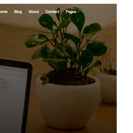
Náhled
Stáhnout
Verze
1.3
Poslední aktualizace
1. 3. 2026
Aktivní instalace
30+
Verze WordPressu
6.8
Verze PHP
5.7
Domovská stránka šablony