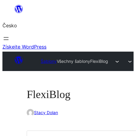
Přeskočit
na
Česko
obsah
Získejte WordPress
Šablony
Všechny šablony
FlexiBlog
FlexiBlog
Stacy Dolan