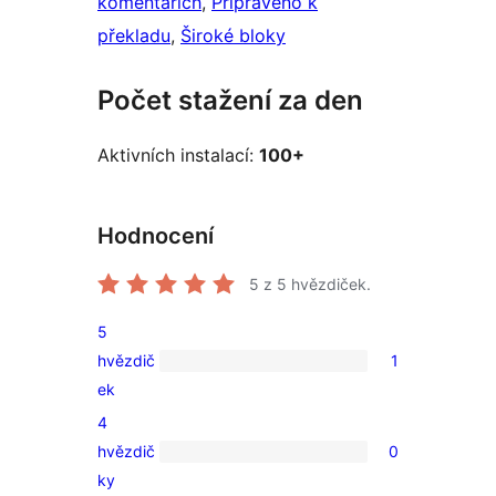
komentářích
, 
Připraveno k
překladu
, 
Široké bloky
Počet stažení za den
Aktivních instalací:
100+
Hodnocení
5
z 5 hvězdiček.
5
hvězdič
1
1
ek
5hvězdičkové
4
hodnocení
hvězdič
0
0
ky
4hvězdičkové