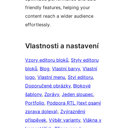
friendly features, helping your
content reach a wider audience
effortlessly.
Vlastnosti a nastavení
Vzory editoru bloků
, 
Styly editoru
bloků
, 
Blog
, 
Vlastní barvy
, 
Vlastní
logo
, 
Vlastní menu
, 
Styl editoru
, 
Doporučené obrázky
, 
Blokové
šablony
, 
Zprávy
, 
Jeden sloupec
, 
Portfolio
, 
Podpora RTL (text psaný
zprava doleva)
, 
Zvýrazněný
příspěvek
, 
Výběr varianty
, 
Vlákna v