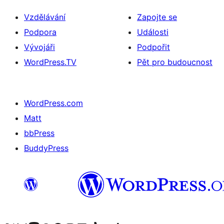
Vzdělávání
Zapojte se
Podpora
Události
Vývojáři
Podpořit
WordPress.TV
Pět pro budoucnost
WordPress.com
Matt
bbPress
BuddyPress