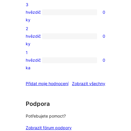
3
hodnocení
hvězdič
0
0
ky
3hvězdičkové
2
hodnocení
hvězdič
0
0
ky
2hvězdičkové
1
hodnocení
hvězdič
0
0
ka
1hvězdičkové
hodnocení
recenze
Přidat moje hodnocení
Zobrazit všechny
Podpora
Potřebujete pomoct?
Zobrazit fórum podpory