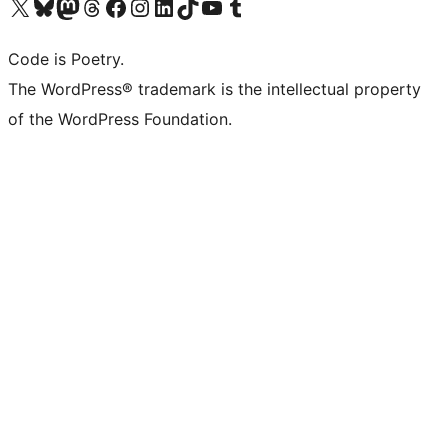
Navštivte náš účet na X (dříve Twitter)
Navštivte náš Bluesky účet
Navštivte náš účet Mastodon
Navštivte náš Threads účet
Navštivte naši stránku na Facebooku
Navštivte náš Instagram účet
Navštivte náš LinkedIn účet
Navštivte náš TikTok účet
Navštivte náš YouTube kanál
Navštivte náš Tumblr účet
Code is Poetry.
The WordPress® trademark is the intellectual property
of the WordPress Foundation.