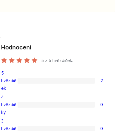
r
Hodnocení
5
z 5 hvězdiček.
5
hvězdič
2
2
ek
5hvězdičkové
4
hodnocení
hvězdič
0
0
ky
4hvězdičkové
3
hodnocení
hvězdič
0