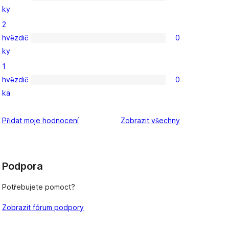
0
ky
3hvězdičkové
2
hodnocení
hvězdič
0
0
ky
2hvězdičkové
1
hodnocení
hvězdič
0
0
ka
1hvězdičkové
hodnocení
recenze
Přidat moje hodnocení
Zobrazit všechny
Podpora
Potřebujete pomoct?
Zobrazit fórum podpory