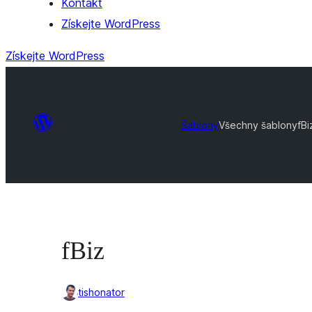
Kontakt
Získejte WordPress
Získejte WordPress
Šablony
Všechny šablony
fBi
fBiz
tishonator