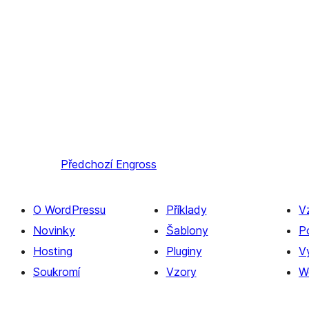
Předchozí
Engross
O WordPressu
Příklady
V
Novinky
Šablony
P
Hosting
Pluginy
Vý
Soukromí
Vzory
W