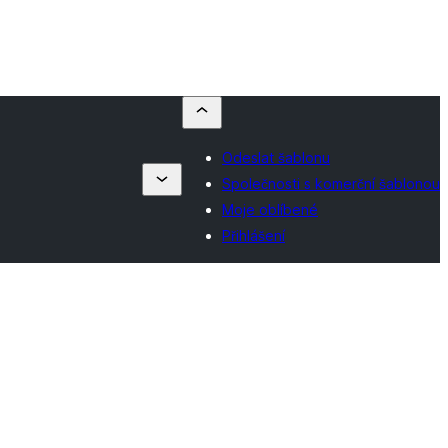
Odeslat šablonu
Společnosti s komerční šablonou
Moje oblíbené
Přihlášení