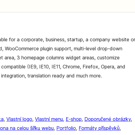
ble for a corporate, business, startup, a company website o
cluded, WooCommerce plugin support, multi-level drop-down
et area, 3 homepage columns widget areas, customize
compatible (IE9, IE10, IE11, Chrome, Firefox, Opera, and
integration, translation ready and much more.
ka
, 
Vlastní logo
, 
Vlastní menu
, 
E-shop
, 
Doporučené obrázky
, 
ona na celou šířku webu
, 
Portfolio
, 
Formáty příspěvků
, 