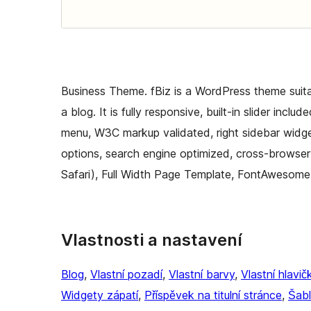
Business Theme. fBiz is a WordPress theme suita
a blog. It is fully responsive, built-in slider in
menu, W3C markup validated, right sidebar widg
options, search engine optimized, cross-browser 
Safari), Full Width Page Template, FontAwesome 
Vlastnosti a nastavení
Blog
, 
Vlastní pozadí
, 
Vlastní barvy
, 
Vlastní hlavič
Widgety zápatí
, 
Příspěvek na titulní stránce
, 
Šabl