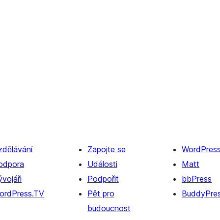
zdělávání
Zapojte se
WordPres
odpora
Události
Matt
vojáři
Podpořit
bbPress
ordPress.TV
Pět pro
BuddyPre
budoucnost