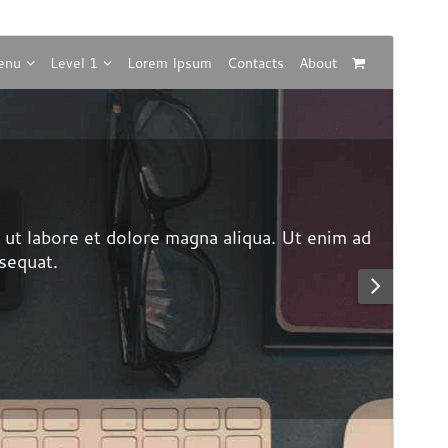
Náhled
Stáhnout
Verze
1.6.3
Poslední aktualizace
7. 6. 2026
Aktivní instalace
30+
Verze WordPressu
6.2
Verze PHP
7.0
Domovská stránka šablony