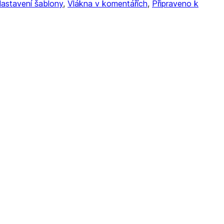
astavení šablony
, 
Vlákna v komentářích
, 
Připraveno k