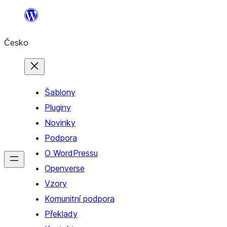
Přeskočit
na
Česko
obsah
Šablony
Pluginy
Novinky
Podpora
O WordPressu
Openverse
Vzory
Komunitní podpora
Překlady