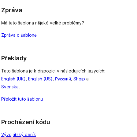
Zpráva
Má tato šablona nějaké velké problémy?
Zpráva o šabloně
Překlady
Tato šablona je k dispozici v následujících jazycích:
English (UK)
,
English (US)
,
Русский
,
Shqip
a
Svenska
.
Přeložit tuto šablonu
Procházení kódu
Vývojářský deník