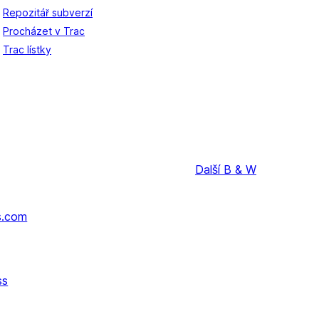
Repozitář subverzí
Procházet v Trac
Trac lístky
Další
B & W
s.com
ss