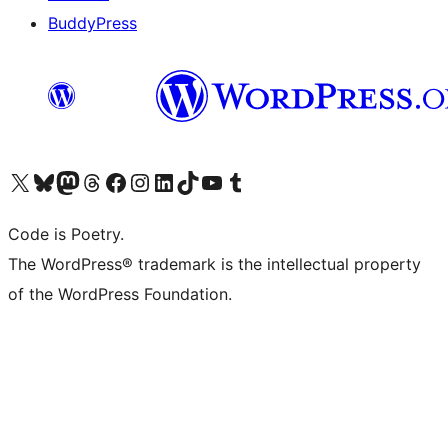
BuddyPress
Navštivte náš účet na X (dříve Twitter)
Navštivte náš Bluesky účet
Navštivte náš účet Mastodon
Navštivte náš Threads účet
Navštivte naši stránku na Facebooku
Navštivte náš Instagram účet
Navštivte náš LinkedIn účet
Navštivte náš TikTok účet
Navštivte náš YouTube kanál
Navštivte náš Tumblr účet
Code is Poetry.
The WordPress® trademark is the intellectual property
of the WordPress Foundation.