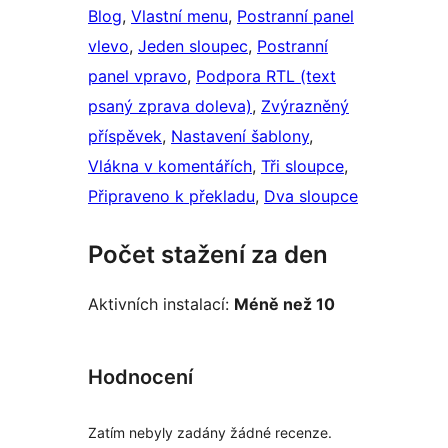
Blog
, 
Vlastní menu
, 
Postranní panel
vlevo
, 
Jeden sloupec
, 
Postranní
panel vpravo
, 
Podpora RTL (text
psaný zprava doleva)
, 
Zvýrazněný
příspěvek
, 
Nastavení šablony
, 
Vlákna v komentářích
, 
Tři sloupce
, 
Připraveno k překladu
, 
Dva sloupce
Počet stažení za den
Aktivních instalací:
Méně než 10
Hodnocení
Zatím nebyly zadány žádné recenze.