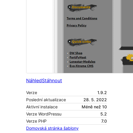
Náhled
Stáhnout
Verze
1.9.2
Poslední aktualizace
28. 5. 2022
Aktivní instalace
Méně než 10
Verze WordPressu
5.2
Verze PHP
7.0
Domovská stránka šablony