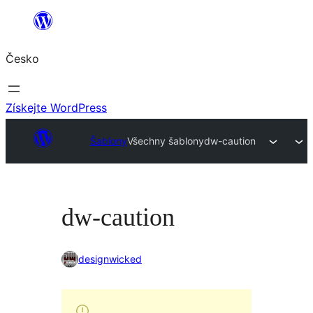
Přeskočit
na
Česko
obsah
Získejte WordPress
Šablony
Všechny šablony
dw-caution
dw-caution
designwicked