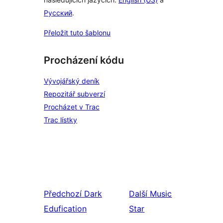
Русский
.
Přeložit tuto šablonu
Procházení kódu
Vývojářský deník
Repozitář subverzí
Procházet v Trac
Trac lístky
Předchozí
Dark
Další
Music
Edufication
Star