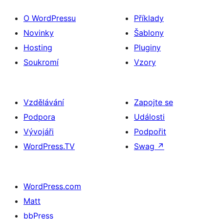
O WordPressu
Příklady
Novinky
Šablony
Hosting
Pluginy
Soukromí
Vzory
Vzdělávání
Zapojte se
Podpora
Události
Vývojáři
Podpořit
WordPress.TV
Swag
↗
WordPress.com
Matt
bbPress