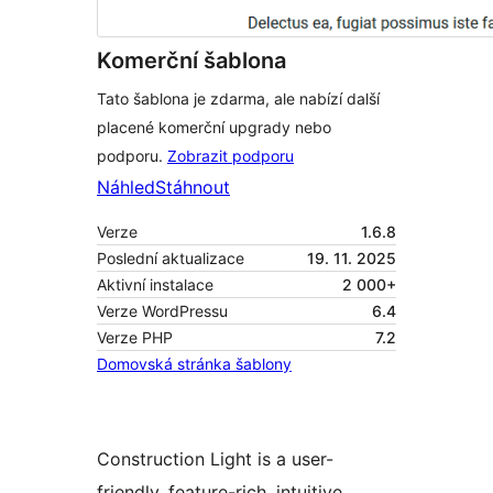
Komerční šablona
Tato šablona je zdarma, ale nabízí další
placené komerční upgrady nebo
podporu.
Zobrazit podporu
Náhled
Stáhnout
Verze
1.6.8
Poslední aktualizace
19. 11. 2025
Aktivní instalace
2 000+
Verze WordPressu
6.4
Verze PHP
7.2
Domovská stránka šablony
Construction Light is a user-
friendly, feature-rich, intuitive,