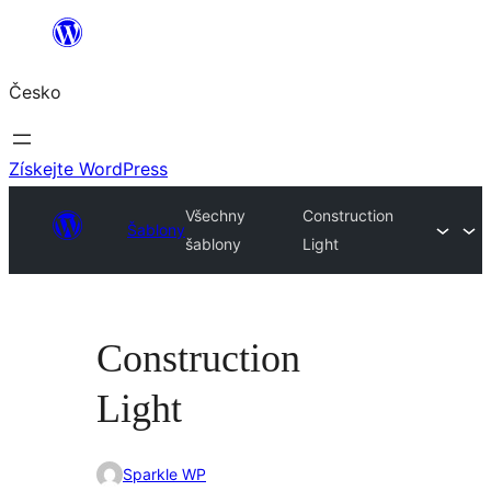
Přeskočit
na
Česko
obsah
Získejte WordPress
Všechny
Construction
Šablony
šablony
Light
Construction
Light
Sparkle WP