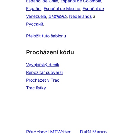
Español de Chile
,
Español de Colombia
,
Español
,
Español de México
,
Español de
Venezuela
,
ພາສາລາວ
,
Nederlands
a
Русский
.
Přeložit tuto šablonu
Procházení kódu
Vývojářský deník
Repozitář subverzí
Procházet v Trac
Trac lístky
Předchozí
MTWriter
Další
Mapro