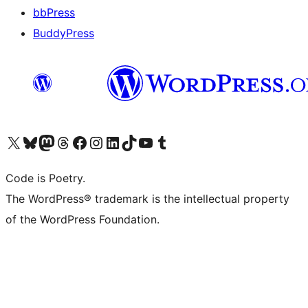
bbPress
BuddyPress
Navštivte náš účet na X (dříve Twitter)
Navštivte náš Bluesky účet
Navštivte náš účet Mastodon
Navštivte náš Threads účet
Navštivte naši stránku na Facebooku
Navštivte náš Instagram účet
Navštivte náš LinkedIn účet
Navštivte náš TikTok účet
Navštivte náš YouTube kanál
Navštivte náš Tumblr účet
Code is Poetry.
The WordPress® trademark is the intellectual property
of the WordPress Foundation.