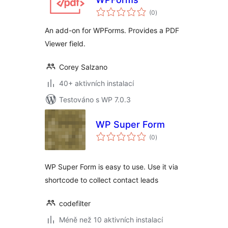
celkové
(0
)
hodnocení
An add-on for WPForms. Provides a PDF
Viewer field.
Corey Salzano
40+ aktivních instalací
Testováno s WP 7.0.3
WP Super Form
celkové
(0
)
hodnocení
WP Super Form is easy to use. Use it via
shortcode to collect contact leads
codefilter
Méně než 10 aktivních instalací