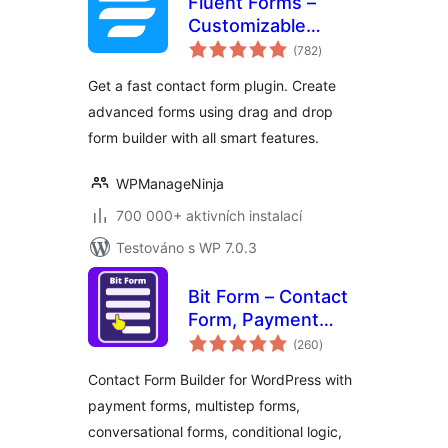
Fluent Forms –
Customizable
celkové
Contact Forms,
(782
)
hodnocení
Survey, Quiz, &
Get a fast contact form plugin. Create
Conversational
advanced forms using drag and drop
Form Builder
form builder with all smart features.
WPManageNinja
700 000+ aktivních instalací
Testováno s WP 7.0.3
Bit Form – Contact
Form, Payment
celkové
Forms, Multi Step
(260
)
hodnocení
Forms, Calculator &
Contact Form Builder for WordPress with
Custom Form
payment forms, multistep forms,
Builder
conversational forms, conditional logic,