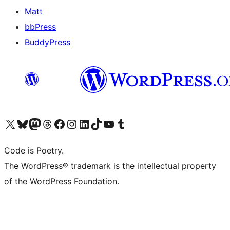
Matt
bbPress
BuddyPress
Navštivte náš účet na X (dříve Twitter)
Navštivte náš Bluesky účet
Navštivte náš účet Mastodon
Navštivte náš Threads účet
Navštivte naši stránku na Facebooku
Navštivte náš Instagram účet
Navštivte náš LinkedIn účet
Navštivte náš TikTok účet
Navštivte náš YouTube kanál
Navštivte náš Tumblr účet
Code is Poetry.
The WordPress® trademark is the intellectual property
of the WordPress Foundation.