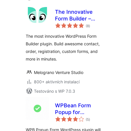
The Innovative
Form Builder –
celkové
IvyForms
(8
)
hodnocení
The most innovative WordPress Form
Builder plugin. Build awesome contact,
order, registration, custom forms, and
more in minutes.
Melograno Venture Studio
800+ aktivních instalací
Testováno s WP 7.0.3
WPBean Form
Popup for
celkové
WPForms and
(5
)
hodnocení
Contact Form 7 –
WPB Popup Form WordPress plugin will