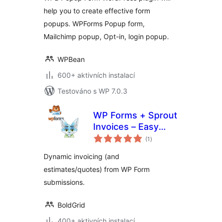
Create Popup
help you to create effective form
Forms Easily
popups. WPForms Popup form,
Mailchimp popup, Opt-in, login popup.
WPBean
600+ aktivních instalací
Testováno s WP 7.0.3
WP Forms + Sprout
Invoices – Easy
celkové
Invoice & Quote
(1
)
hodnocení
Submissions
Dynamic invoicing (and
estimates/quotes) from WP Form
submissions.
BoldGrid
400+ aktivních instalací