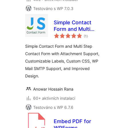
Testováno s WP 7.0.3
Simple Contact
Form and Multi
celkové
Step Contact Form
(1
)
hodnocení
Simple Contact Form and Multi Step
Contact Form with Attachment Support,
Customizable Labels, Custom CSS, WP
Mail SMTP Support, and Improved
Design.
Anowar Hossain Rana
60+ aktivních instalací
Testováno s WP 6.7.6
Embed PDF for
WPForms