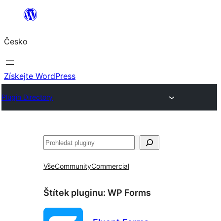
Přeskočit
na
Česko
obsah
Získejte WordPress
Plugin Directory
Hledat
Vše
Community
Commercial
Štítek pluginu:
WP Forms