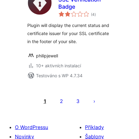
Badge
celkové
(4
)
hodnocení
Plugin will display the current status and
certificate issuer for your SSL certificate
in the footer of your site.
philipjewell
10+ aktivních instalací
Testováno s WP 4.7.34
Stránkování
příspěvků
1
2
3
O WordPressu
Příklady
Novinky
Šablony