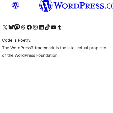
Navštivte náš účet na X (dříve Twitter)
Navštivte náš Bluesky účet
Navštivte náš účet Mastodon
Navštivte náš Threads účet
Navštivte naši stránku na Facebooku
Navštivte náš Instagram účet
Navštivte náš LinkedIn účet
Navštivte náš TikTok účet
Navštivte náš YouTube kanál
Navštivte náš Tumblr účet
Code is Poetry.
The WordPress® trademark is the intellectual property
of the WordPress Foundation.