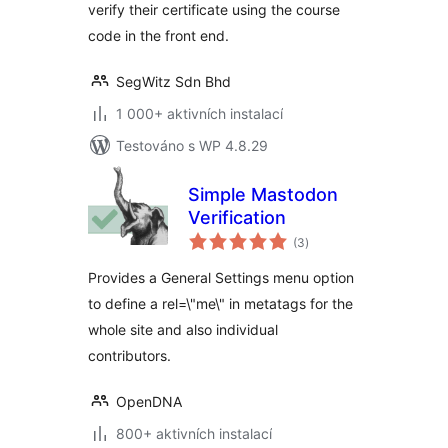
verify their certificate using the course
code in the front end.
SegWitz Sdn Bhd
1 000+ aktivních instalací
Testováno s WP 4.8.29
Simple Mastodon
Verification
celkové
(3
)
hodnocení
Provides a General Settings menu option
to define a rel=\"me\" in metatags for the
whole site and also individual
contributors.
OpenDNA
800+ aktivních instalací