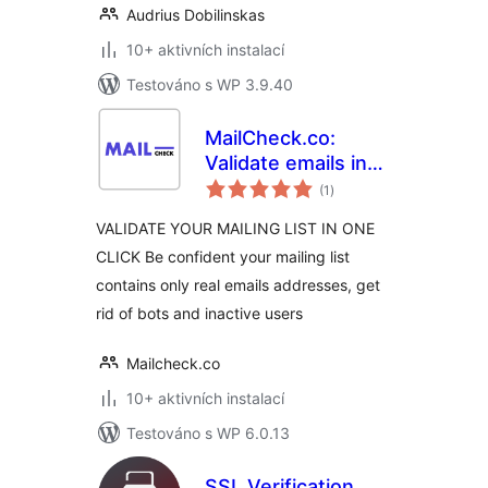
Audrius Dobilinskas
10+ aktivních instalací
Testováno s WP 3.9.40
MailCheck.co:
Validate emails in
celkové
one click
(1
)
hodnocení
VALIDATE YOUR MAILING LIST IN ONE
CLICK Be confident your mailing list
contains only real emails addresses, get
rid of bots and inactive users
Mailcheck.co
10+ aktivních instalací
Testováno s WP 6.0.13
SSL Verification