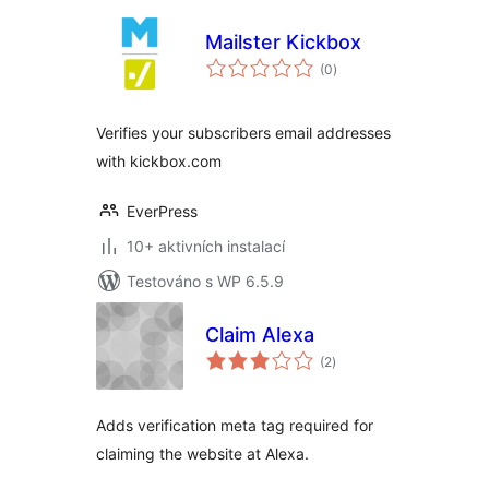
Mailster Kickbox
celkové
(0
)
hodnocení
Verifies your subscribers email addresses
with kickbox.com
EverPress
10+ aktivních instalací
Testováno s WP 6.5.9
Claim Alexa
celkové
(2
)
hodnocení
Adds verification meta tag required for
claiming the website at Alexa.