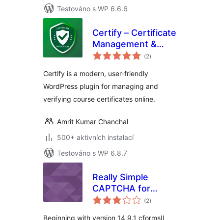
Testováno s WP 6.6.6
Certify – Certificate
Management &
celkové
Verification
(2
)
hodnocení
Certify is a modern, user-friendly
WordPress plugin for managing and
verifying course certificates online.
Amrit Kumar Chanchal
500+ aktivních instalací
Testováno s WP 6.8.7
Really Simple
CAPTCHA for
celkové
cformsII
(2
)
hodnocení
Beginning with version 14.9.1 cformsII