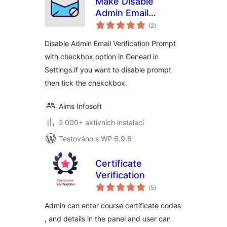
Make Disable
Admin Email
celkové
Verification
(2
)
hodnocení
Prompt| Aims
Disable Admin Email Verification Prompt
Infosoft
with checkbox option in Genearl in
Settings.if you want to disable prompt
then tick the chekckbox.
Aims Infosoft
2 000+ aktivních instalací
Testováno s WP 6.9.6
Certificate
Verification
celkové
(5
)
hodnocení
Admin can enter course certificate codes
, and details in the panel and user can