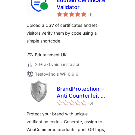
Edutain Certificate
Validator
celkové
(1
)
hodnocení
Upload a CSV of certificates and let
visitors verify them by code using a
simple shortcode.
Edutainment UK
20+ aktivních instalací
Testováno s WP 6.9.6
BrandProtection –
Anti Counterfeit &
celkové
Code Verification
(0
)
hodnocení
Protect your brand with unique
verification codes. Generate, assign to
WooCommerce products, print QR tags,