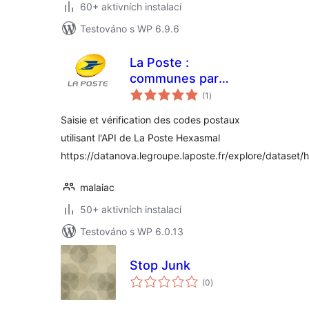
60+ aktivních instalací
Testováno s WP 6.9.6
La Poste :
communes par
celkové
codes postaux
(1
)
hodnocení
Saisie et vérification des codes postaux
utilisant l'API de La Poste Hexasmal
https://datanova.legroupe.laposte.fr/explore/dataset
malaiac
50+ aktivních instalací
Testováno s WP 6.0.13
Stop Junk
celkové
(0
)
hodnocení