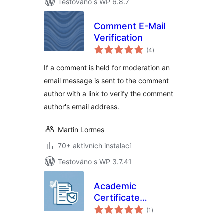
Testováno s WP 6.8.7
Comment E-Mail
Verification
celkové
(4
)
hodnocení
If a comment is held for moderation an
email message is sent to the comment
author with a link to verify the comment
author's email address.
Martin Lormes
70+ aktivních instalací
Testováno s WP 3.7.41
Academic
Certificate
celkové
Verification
(1
)
hodnocení