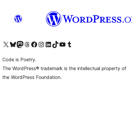
Navštivte náš účet na X (dříve Twitter)
Navštivte náš Bluesky účet
Navštivte náš účet Mastodon
Navštivte náš Threads účet
Navštivte naši stránku na Facebooku
Navštivte náš Instagram účet
Navštivte náš LinkedIn účet
Navštivte náš TikTok účet
Navštivte náš YouTube kanál
Navštivte náš Tumblr účet
Code is Poetry.
The WordPress® trademark is the intellectual property of
the WordPress Foundation.