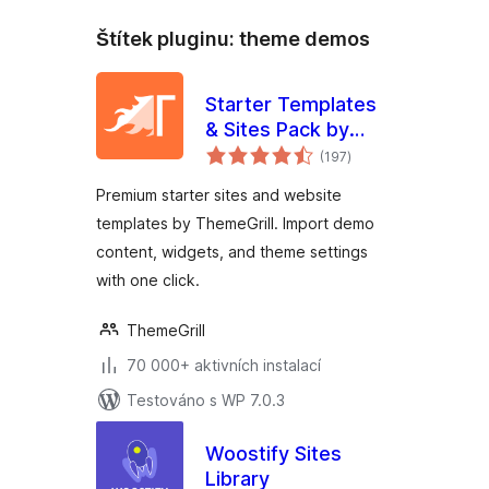
Štítek pluginu:
theme demos
Starter Templates
& Sites Pack by
celkové
ThemeGrill
(197
)
hodnocení
Premium starter sites and website
templates by ThemeGrill. Import demo
content, widgets, and theme settings
with one click.
ThemeGrill
70 000+ aktivních instalací
Testováno s WP 7.0.3
Woostify Sites
Library