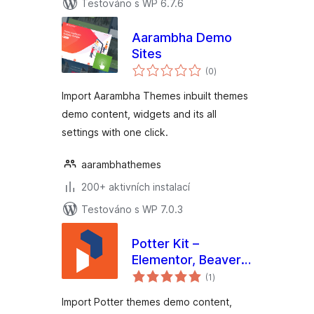
Testováno s WP 6.7.6
Aarambha Demo
Sites
celkové
(0
)
hodnocení
Import Aarambha Themes inbuilt themes
demo content, widgets and its all
settings with one click.
aarambhathemes
200+ aktivních instalací
Testováno s WP 7.0.3
Potter Kit –
Elementor, Beaver
celkové
Builder, Gutenberg
(1
)
hodnocení
Templates and
Import Potter themes demo content,
Elementor Blocks