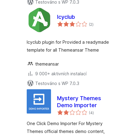
Testováno s WP 7.0.3
Icyclub
celkové
(2
)
hodnocení
Icyclub plugin for Provided a readymade
template for all Themeansar Theme
themeansar
9 000+ aktivních instalací
Testováno s WP 7.0.3
Mystery Themes
Demo Importer
celkové
(4
)
hodnocení
One Click Demo Importer For Mystery
Themes official themes demo content,