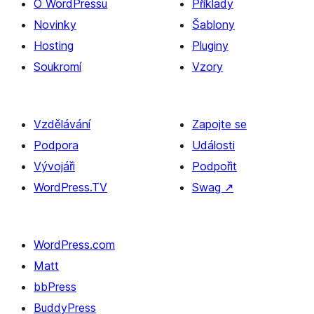
O WordPressu
Příklady
Novinky
Šablony
Hosting
Pluginy
Soukromí
Vzory
Vzdělávání
Zapojte se
Podpora
Události
Vývojáři
Podpořit
WordPress.TV
Swag
↗
WordPress.com
Matt
bbPress
BuddyPress