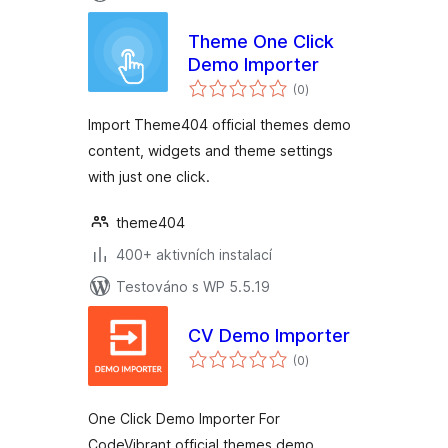
Theme One Click
Demo Importer
celkové
(0
)
hodnocení
Import Theme404 official themes demo
content, widgets and theme settings
with just one click.
theme404
400+ aktivních instalací
Testováno s WP 5.5.19
CV Demo Importer
celkové
(0
)
hodnocení
One Click Demo Importer For
CodeVibrant official themes demo