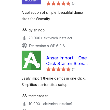
celkové
(2
)
hodnocení
A collection of simple, beautiful demo
sites for Woostify.
dylan ngo
20 000+ aktivních instalací
Testováno s WP 6.9.6
Ansar Import – One
Click Starter Sites –
celkové
for Elementor &
(1
)
hodnocení
Themes
Easily import theme demos in one click.
Simplifies starter sites setup.
themeansar
10 000+ aktivních instalací