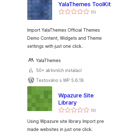
YalaThemes ToolKit
celkové
(0
)
hodnocení
Import YalaThemes Official Themes
Demo Content, Widgets and Theme
settings with just one click.
YalaThemes
50+ aktivních instalací
Testováno s WP 5.6.18
Wpazure Site
Library
celkové
(0
)
hodnocení
Using Wpazure site library Import pre
made websites in just one click.