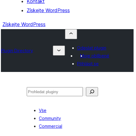
Kontakt
Získejte WordPress
Získejte WordPress
Odeslat plugin
Plugin Directory
Moje oblíbené
Přihlásit se
Hledat
Vše
Community
Commercial