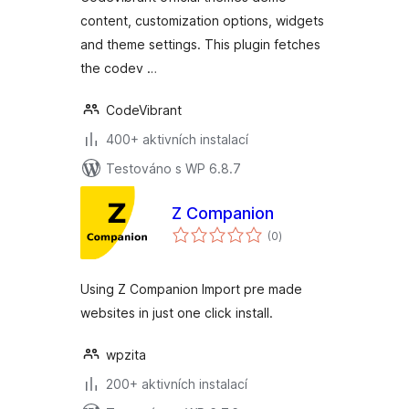
content, customization options, widgets
and theme settings. This plugin fetches
the codev …
CodeVibrant
400+ aktivních instalací
Testováno s WP 6.8.7
Z Companion
celkové
(0
)
hodnocení
Using Z Companion Import pre made
websites in just one click install.
wpzita
200+ aktivních instalací