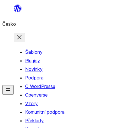
Přeskočit
na
Česko
obsah
Šablony
Pluginy
Novinky
Podpora
O WordPressu
Openverse
Vzory
Komunitní podpora
Překlady