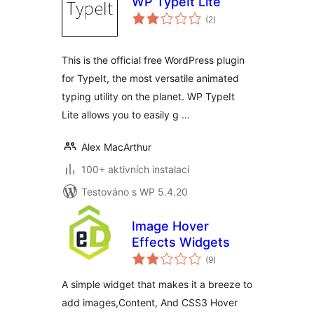
WP TypeIt Lite
celkové
(2
)
hodnocení
This is the official free WordPress plugin
for TypeIt, the most versatile animated
typing utility on the planet. WP TypeIt
Lite allows you to easily g …
Alex MacArthur
100+ aktivních instalací
Testováno s WP 5.4.20
Image Hover
Effects Widgets
celkové
(9
)
hodnocení
A simple widget that makes it a breeze to
add images,Content, And CSS3 Hover