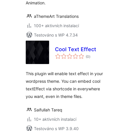
Animation.
aThemeArt Translations
100+ aktivních instalací
Testováno s WP 4.7.34
Cool Text Effect
celkové
(0
)
hodnocení
This plugin will enable text effect in your
wordpress theme. You can embed cool
textEffect via shortcode in everywhere
you want, even in theme files.
Saifullah Tareq
10+ aktivních instalací
Testováno s WP 3.9.40