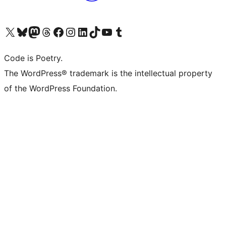
Navštivte náš účet na X (dříve Twitter)
Navštivte náš Bluesky účet
Navštivte náš účet Mastodon
Navštivte náš Threads účet
Navštivte naši stránku na Facebooku
Navštivte náš Instagram účet
Navštivte náš LinkedIn účet
Navštivte náš TikTok účet
Navštivte náš YouTube kanál
Navštivte náš Tumblr účet
Code is Poetry.
The WordPress® trademark is the intellectual property
of the WordPress Foundation.