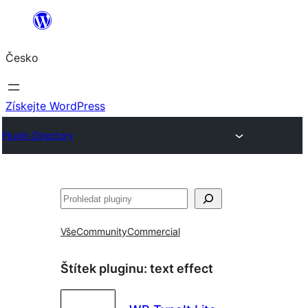
Přeskočit
na
Česko
obsah
Získejte WordPress
Plugin Directory
Hledat
Vše
Community
Commercial
Štítek pluginu:
text effect