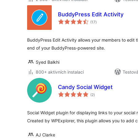
BuddyPress Edit Activity
celkové
(17
)
hodnocení
BuddyPress Edit Activity allows your members to edit th
end of your BuddyPress-powered site.
Syed Balkhi
800+ aktivních instalací
Testov
Candy Social Widget
celkové
(2
)
hodnocení
Social Widget plugin for displaying links to your social
Created by WPExplorer, this plugin allows you to add c
AJ Clarke