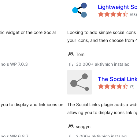
Lightweight So
(63
)
ssic widget or the core Social
Looking to add simple social icons
your icons, and then choose from 47
Tom
no s WP 7.0.3
30 000+ aktivních instalací
The Social Lin
ce
(7
)
h
 you to display and link icons on
The Social Links plugin adds a wi
allowing you to display icons linking
seagyn
áno s WP 6.8.7
2 000+ aktivních instalací