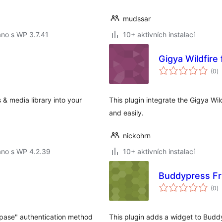
mudssar
no s WP 3.7.41
10+ aktivních instalací
Gigya Wildfire
c
(0
)
h
 & media library into your
This plugin integrate the Gigya Wi
and easily.
nickohrn
áno s WP 4.2.39
10+ aktivních instalací
Buddypress Fr
c
(0
)
h
 pase" authentication method
This plugin adds a widget to Buddy