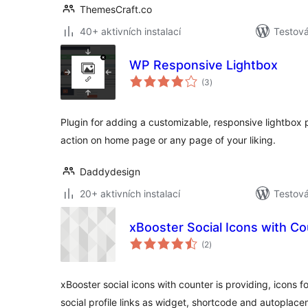
ThemesCraft.co
40+ aktivních instalací
Testov
WP Responsive Lightbox
celkové
(3
)
hodnocení
Plugin for adding a customizable, responsive lightbox 
action on home page or any page of your liking.
Daddydesign
20+ aktivních instalací
Testov
xBooster Social Icons with C
celkové
(2
)
hodnocení
xBooster social icons with counter is providing, icons f
social profile links as widget, shortcode and autoplace