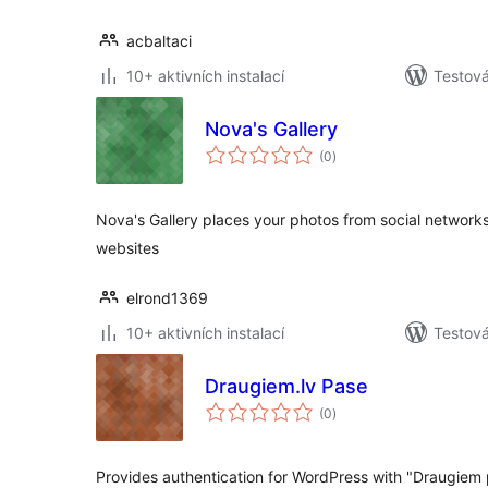
acbaltaci
10+ aktivních instalací
Testová
Nova's Gallery
celkové
(0
)
hodnocení
Nova's Gallery places your photos from social networks
websites
elrond1369
10+ aktivních instalací
Testov
Draugiem.lv Pase
celkové
(0
)
hodnocení
Provides authentication for WordPress with "Draugiem