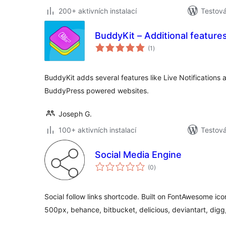
200+ aktivních instalací
Testov
BuddyKit – Additional feature
celkové
(1
)
hodnocení
BuddyKit adds several features like Live Notifications 
BuddyPress powered websites.
Joseph G.
100+ aktivních instalací
Testov
Social Media Engine
celkové
(0
)
hodnocení
Social follow links shortcode. Built on FontAwesome ic
500px, behance, bitbucket, delicious, deviantart, digg