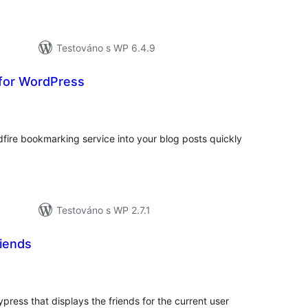
Testováno s WP 6.4.9
 for WordPress
elkové
odnocení
ldfire bookmarking service into your blog posts quickly
Testováno s WP 2.7.1
iends
elkové
odnocení
press that displays the friends for the current user