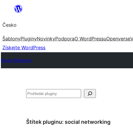
Přeskočit
na
Česko
obsah
Šablony
Pluginy
Novinky
Podpora
O WordPressu
Openverse
V
Získejte WordPress
Plugin Directory
Hledat
Štítek pluginu:
social networking