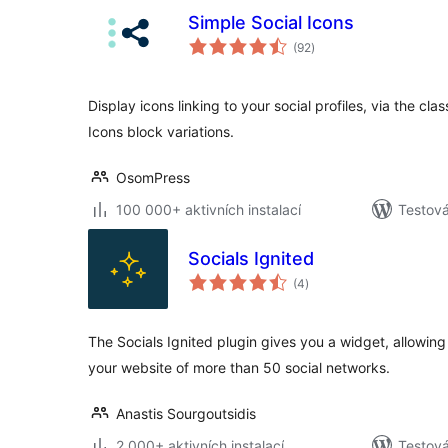
Simple Social Icons
celkové
(92
)
hodnocení
Display icons linking to your social profiles, via the cla
Icons block variations.
OsomPress
100 000+ aktivních instalací
Testová
Socials Ignited
celkové
(4
)
hodnocení
The Socials Ignited plugin gives you a widget, allowing
your website of more than 50 social networks.
Anastis Sourgoutsidis
2 000+ aktivních instalací
Testov