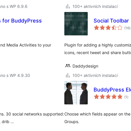
áno s WP 6.9.6
100+ aktivních instalací
s for BuddyPress
Social Toolbar
c
(16
)
h
and Media Activities to your
Plugin for adding a highly customiz
icons, recent tweet and share butto
Daddydesign
áno s WP 4.9.30
100+ aktivních instalací
BuddyPress El
ce
(1
)
ho
ons. 30 social networks supported:
Choose which fields appear on th
, drib …
Groups.