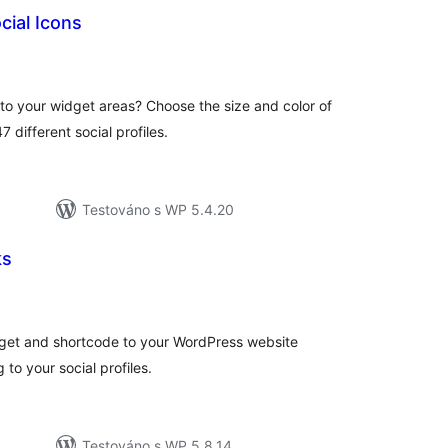
cial Icons
celkové
hodnocení
 to your widget areas? Choose the size and color of
 different social profiles.
Testováno s WP 5.4.20
ks
lkové
odnocení
dget and shortcode to your WordPress website
 to your social profiles.
Testováno s WP 5.8.14