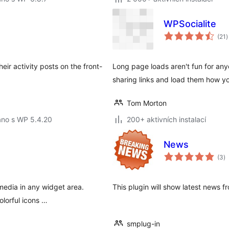
WPSocialite
c
(21
)
h
eir activity posts on the front-
Long page loads aren't fun for any
sharing links and load them how y
Tom Morton
áno s WP 5.4.20
200+ aktivních instalací
News
c
(3
)
h
 media in any widget area.
This plugin will show latest news 
olorful icons …
smplug-in