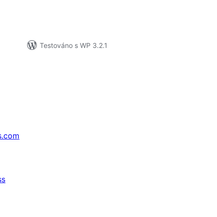
Testováno s WP 3.2.1
s.com
ss