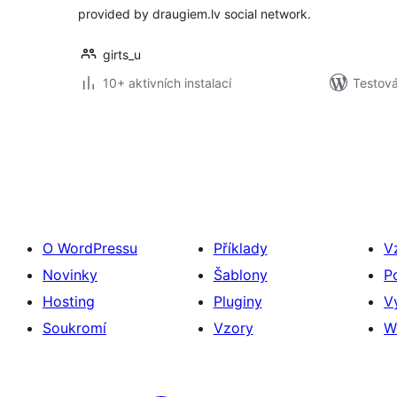
provided by draugiem.lv social network.
girts_u
10+ aktivních instalací
Testov
Stránkování
příspěvků
O WordPressu
Příklady
V
Novinky
Šablony
P
Hosting
Pluginy
V
Soukromí
Vzory
W