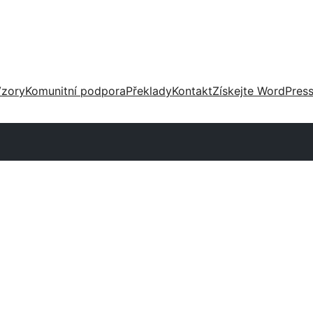
zory
Komunitní podpora
Překlady
Kontakt
Získejte WordPres