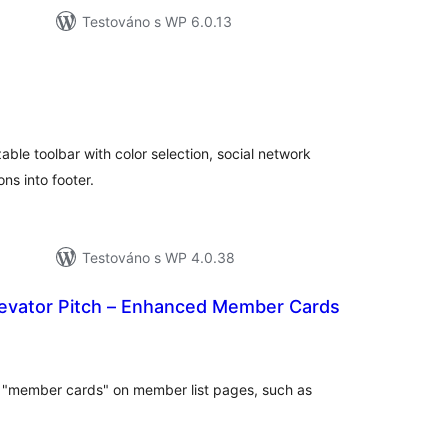
Testováno s WP 6.0.13
elkové
odnocení
able toolbar with color selection, social network
ns into footer.
Testováno s WP 4.0.38
evator Pitch – Enhanced Member Cards
lkové
dnocení
e "member cards" on member list pages, such as