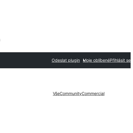
s
Odeslat plugin
Moje oblíbené
Přihlásit se
Vše
Community
Commercial