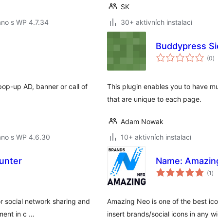
SK
áno s WP 4.7.34
30+ aktivních instalací
Buddypress Si
c
(0
)
h
pop-up AD, banner or call of
This plugin enables you to have mu
that are unique to each page.
Adam Nowak
áno s WP 4.6.30
10+ aktivních instalací
ounter
Name: Amazin
ce
(1
)
ho
or social network sharing and
Amazing Neo is one of the best ico
ment in c …
insert brands/social icons in any w