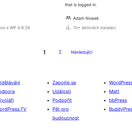
that is logged in.
Adam Nowak
áno s WP 4.8.29
10+ aktivních instalací
1
2
Následující
zdělávání
Zapojte se
WordPres
odpora
Události
Matt
ývojáři
Podpořit
bbPress
ordPress.TV
Pět pro
BuddyPre
budoucnost