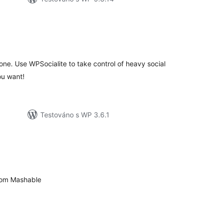
elkové
odnocení
one. Use WPSocialite to take control of heavy social
ou want!
Testováno s WP 3.6.1
elkové
odnocení
from Mashable