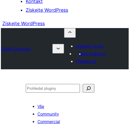
Kontakt
Získejte WordPress
Získejte WordPress
Odeslat plugin
Plugin Directory
Moje oblíbené
Přihlásit se
Hledat
Vše
Community
Commercial