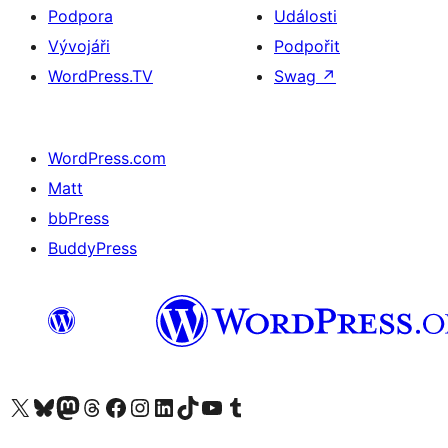
Podpora
Události
Vývojáři
Podpořit
WordPress.TV
Swag
↗
WordPress.com
Matt
bbPress
BuddyPress
Navštivte náš účet na X (dříve Twitter)
Navštivte náš Bluesky účet
Navštivte náš účet Mastodon
Navštivte náš Threads účet
Navštivte naši stránku na Facebooku
Navštivte náš Instagram účet
Navštivte náš LinkedIn účet
Navštivte náš TikTok účet
Navštivte náš YouTube kanál
Navštivte náš Tumblr účet