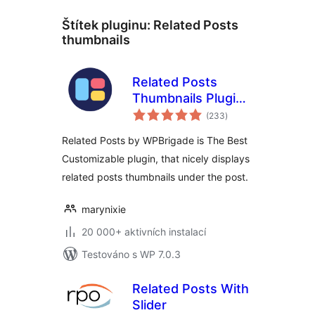
Štítek pluginu:
Related Posts
thumbnails
Related Posts
Thumbnails Plugin
celkové
for WordPress
(233
)
hodnocení
Related Posts by WPBrigade is The Best
Customizable plugin, that nicely displays
related posts thumbnails under the post.
marynixie
20 000+ aktivních instalací
Testováno s WP 7.0.3
Related Posts With
Slider