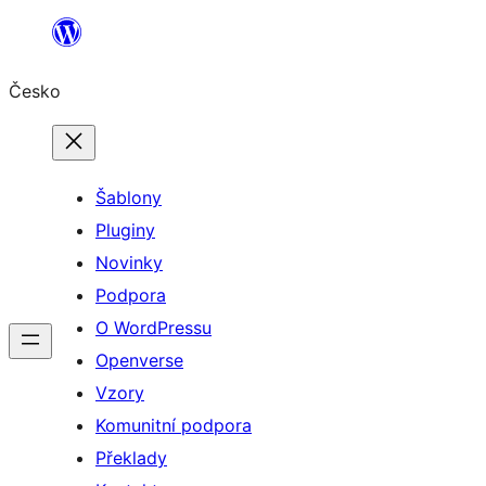
Přeskočit
na
Česko
obsah
Šablony
Pluginy
Novinky
Podpora
O WordPressu
Openverse
Vzory
Komunitní podpora
Překlady