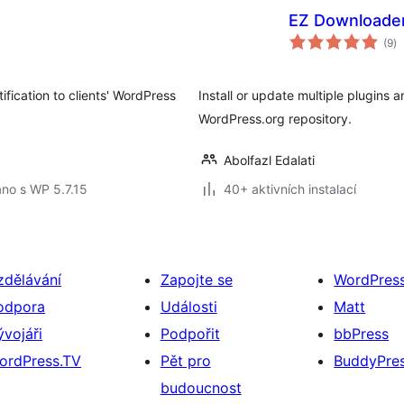
EZ Downloader
ce
(9
)
h
fication to clients' WordPress
Install or update multiple plugins
WordPress.org repository.
Abolfazl Edalati
no s WP 5.7.15
40+ aktivních instalací
zdělávání
Zapojte se
WordPres
odpora
Události
Matt
ývojáři
Podpořit
bbPress
ordPress.TV
Pět pro
BuddyPre
budoucnost