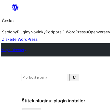
Přeskočit
na
Česko
obsah
Šablony
Pluginy
Novinky
Podpora
O WordPressu
Openverse
V
Získejte WordPress
Plugin Directory
Hledat
Štítek pluginu:
plugin installer