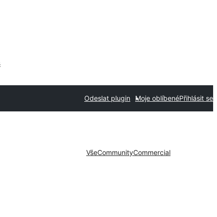
s
Odeslat plugin
Moje oblíbené
Přihlásit se
Vše
Community
Commercial