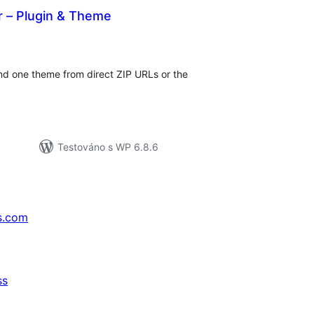
 – Plugin & Theme
lkové
odnocení
 and one theme from direct ZIP URLs or the
Testováno s WP 6.8.6
s.com
ss