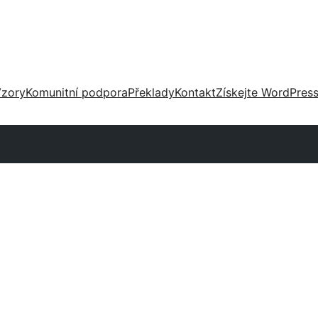
zory
Komunitní podpora
Překlady
Kontakt
Získejte WordPres