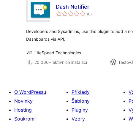
Dash Notifier
celkové
(0
)
hodnocení
Developers and Sysadmins, use this plugin to add a noti
Dashboards via API.
LiteSpeed Technologies
20 000+ aktivních instalací
Testová
O WordPressu
Příklady
V
Novinky
Šablony
P
Hosting
Pluginy
V
Soukromí
Vzory
W