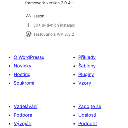
framework version 2.0.4+.
Jason
30+ aktivních instalací
Testováno s WP 3.3.2
O WordPressu
Příklady
Novinky
Šablony
Hosting
Pluginy
Soukromí
Vzory
Vzdělávání
Zapojte se
Podpora
Události
Vývojáři
Podpořit