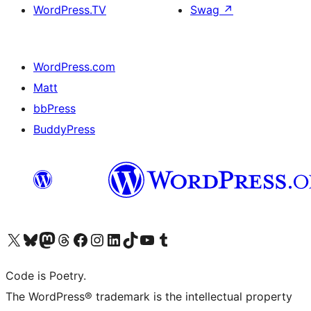
WordPress.TV
Swag
↗
WordPress.com
Matt
bbPress
BuddyPress
Navštivte náš účet na X (dříve Twitter)
Navštivte náš Bluesky účet
Navštivte náš účet Mastodon
Navštivte náš Threads účet
Navštivte naši stránku na Facebooku
Navštivte náš Instagram účet
Navštivte náš LinkedIn účet
Navštivte náš TikTok účet
Navštivte náš YouTube kanál
Navštivte náš Tumblr účet
Code is Poetry.
The WordPress® trademark is the intellectual property