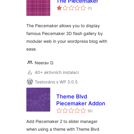
The Piecemaker
celkové
(1
)
hodnocení
The Piecemaker allows you to display
famous Piecemaker 3D flash gallery by
modular web in your wordpress blog with
ease.
Neerav D.
40+ aktivních instalací
Testováno s WP 3.0.5
Theme Blvd
Piecemaker Addon
celkové
(0
)
hodnocení
Add Piecemaker 2 to slider manager
when using a theme with Theme Blvd