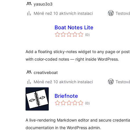
yasuo3o3
Méně než 10 aktivních instalací
Testov
Boat Notes Lite
celkové
(0
)
hodnocení
Add a floating sticky-notes widget to any page or pos
with color-coded notes — right inside WordPress.
creativeboat
Méně než 10 aktivních instalací
Testová
Briefnote
celkové
(0
)
hodnocení
A live-rendering Markdown editor and secure credentia
documentation in the WordPress admin.