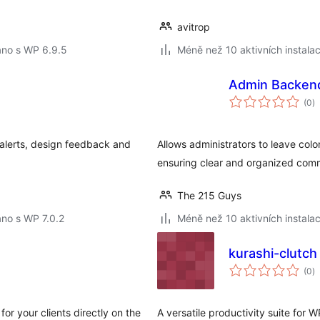
avitrop
áno s WP 6.9.5
Méně než 10 aktivních instalac
Admin Backend
c
(0
)
h
 alerts, design feedback and
Allows administrators to leave col
ensuring clear and organized com
The 215 Guys
no s WP 7.0.2
Méně než 10 aktivních instalac
kurashi-clutch
c
(0
)
h
for your clients directly on the
A versatile productivity suite for