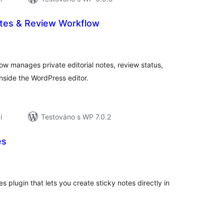
otes & Review Workflow
elkové
odnocení
ow manages private editorial notes, review status,
inside the WordPress editor.
í
Testováno s WP 7.0.2
es
elkové
odnocení
 plugin that lets you create sticky notes directly in