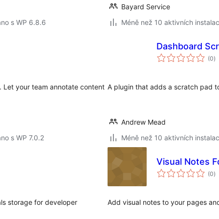
Bayard Service
áno s WP 6.8.6
Méně než 10 aktivních instalac
Dashboard Scr
c
(0
)
h
t. Let your team annotate content
A plugin that adds a scratch pad 
Andrew Mead
no s WP 7.0.2
Méně než 10 aktivních instalac
Visual Notes F
c
(0
)
h
ls storage for developer
Add visual notes to your pages and