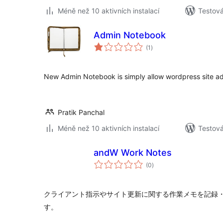
Méně než 10 aktivních instalací
Testov
Admin Notebook
celkové
(1
)
hodnocení
New Admin Notebook is simply allow wordpress site ad
Pratik Panchal
Méně než 10 aktivních instalací
Testov
andW Work Notes
celkové
(0
)
hodnocení
クライアント指示やサイト更新に関する作業メモを記録・管理
す。