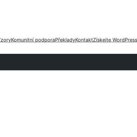
zory
Komunitní podpora
Překlady
Kontakt
Získejte WordPres