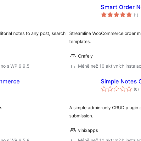
Smart Order N
ce
(1
)
ho
torial notes to any post, search
Streamline WooCommerce order man
templates.
Crafely
áno s WP 6.9.5
Méně než 10 aktivních instalac
ommerce
Simple Notes
c
(0
)
h
e.
A simple admin-only CRUD plugin 
submission.
vinixapps
áno s WP 6.5.8
Méně než 10 aktivních instalac