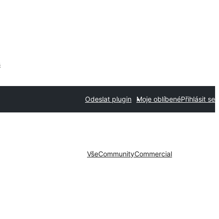
s
Odeslat plugin
Moje oblíbené
Přihlásit se
Vše
Community
Commercial