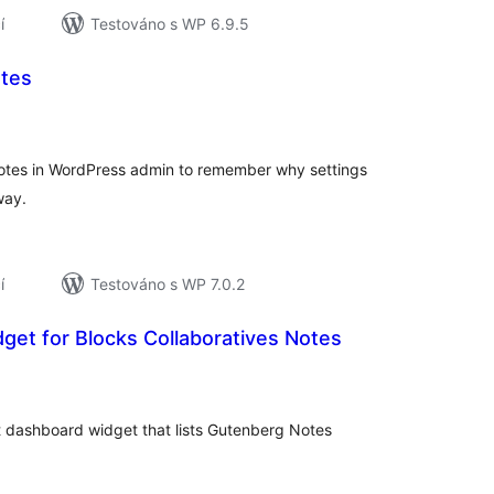
í
Testováno s WP 6.9.5
tes
elkové
odnocení
notes in WordPress admin to remember why settings
way.
í
Testováno s WP 7.0.2
et for Blocks Collaboratives Notes
elkové
odnocení
 dashboard widget that lists Gutenberg Notes