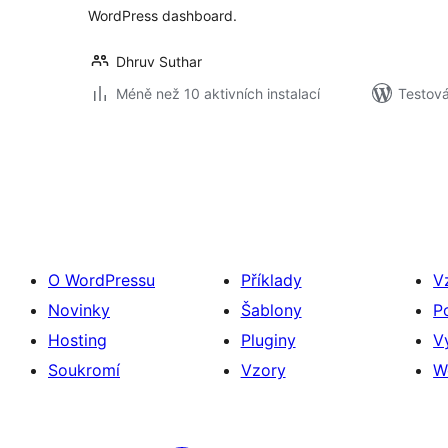
WordPress dashboard.
Dhruv Suthar
Méně než 10 aktivních instalací
Testov
Stránkování
příspěvků
O WordPressu
Příklady
V
Novinky
Šablony
P
Hosting
Pluginy
V
Soukromí
Vzory
W