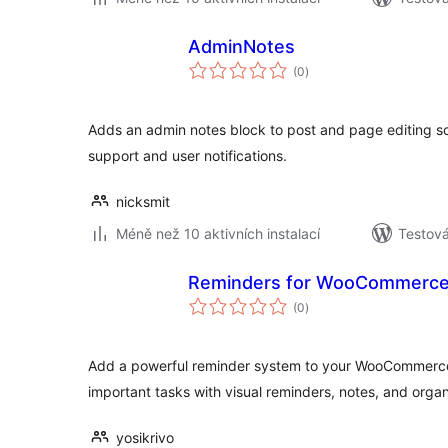
AdminNotes
celkové
(0
)
hodnocení
Adds an admin notes block to post and page editing sc
support and user notifications.
nicksmit
Méně než 10 aktivních instalací
Testová
Reminders for WooCommerc
celkové
(0
)
hodnocení
Add a powerful reminder system to your WooCommerce
important tasks with visual reminders, notes, and orga
yosikrivo