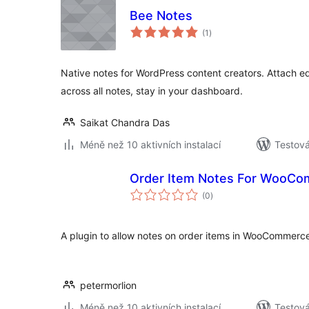
Bee Notes
celkové
(1
)
hodnocení
Native notes for WordPress content creators. Attach edi
across all notes, stay in your dashboard.
Saikat Chandra Das
Méně než 10 aktivních instalací
Testov
Order Item Notes For WooC
celkové
(0
)
hodnocení
A plugin to allow notes on order items in WooCommerc
petermorlion
Méně než 10 aktivních instalací
Testov