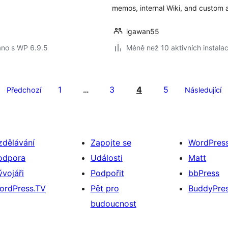
memos, internal Wiki, and custom a
igawan55
áno s WP 6.9.5
Méně než 10 aktivních instalac
1
3
4
5
Předchozí
…
Následující
zdělávání
Zapojte se
WordPres
odpora
Události
Matt
ývojáři
Podpořit
bbPress
ordPress.TV
Pět pro
BuddyPre
budoucnost