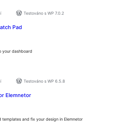
í
Testováno s WP 7.0.2
atch Pad
elkové
odnocení
to your dashboard
í
Testováno s WP 6.5.8
or Elemnetor
elkové
odnocení
 templates and fix your design in Elemnetor