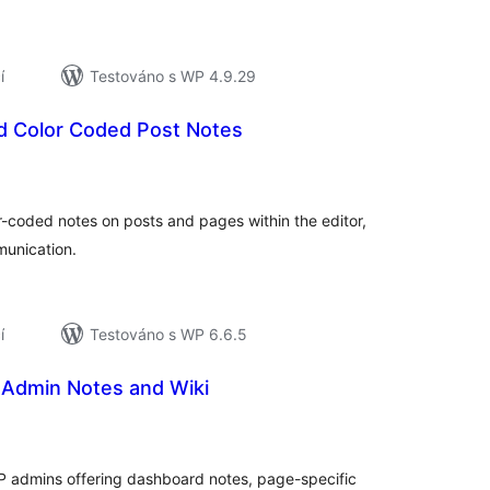
í
Testováno s WP 4.9.29
 Color Coded Post Notes
elkové
odnocení
or-coded notes on posts and pages within the editor,
munication.
í
Testováno s WP 6.6.5
 Admin Notes and Wiki
elkové
odnocení
 WP admins offering dashboard notes, page-specific