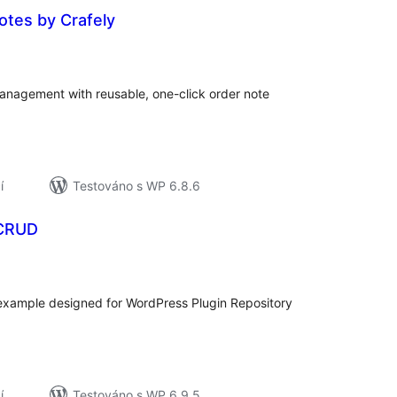
otes by Crafely
lkové
dnocení
agement with reusable, one-click order note
í
Testováno s WP 6.8.6
 CRUD
elkové
odnocení
example designed for WordPress Plugin Repository
í
Testováno s WP 6.9.5