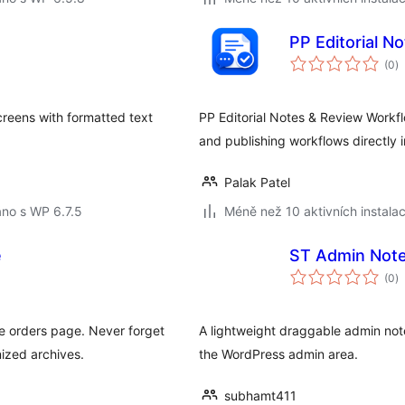
PP Editorial N
c
(0
)
h
reens with formatted text
PP Editorial Notes & Review Workfl
and publishing workflows directly 
Palak Patel
no s WP 6.7.5
Méně než 10 aktivních instalac
e
ST Admin Not
c
(0
)
h
 orders page. Never forget
A lightweight draggable admin notes
nized archives.
the WordPress admin area.
subhamt411