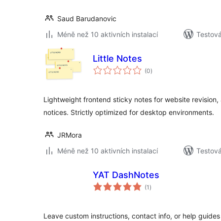
Saud Barudanovic
Méně než 10 aktivních instalací
Testov
Little Notes
celkové
(0
)
hodnocení
Lightweight frontend sticky notes for website revision,
notices. Strictly optimized for desktop environments.
JRMora
Méně než 10 aktivních instalací
Testová
YAT DashNotes
celkové
(1
)
hodnocení
Leave custom instructions, contact info, or help guides 