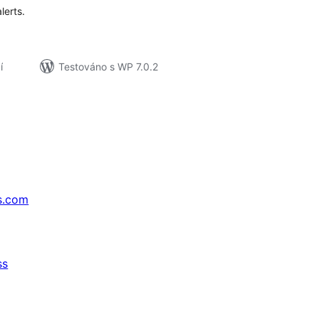
lerts.
í
Testováno s WP 7.0.2
s.com
ss