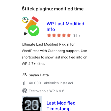
Štítek pluginu:
modified time
WP Last Modified
Info
celkové
(841
)
hodnocení
Ultimate Last Modified Plugin for
WordPress with Gutenberg support. Use
shortcodes to show last modified info on
WP 4.7+ sites.
Sayan Datta
40 000+ aktivních instalací
Testováno s WP 6.9.6
Last Modified
Timestamp