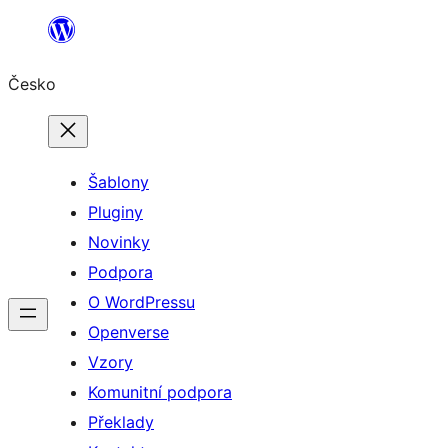
Přeskočit
na
Česko
obsah
Šablony
Pluginy
Novinky
Podpora
O WordPressu
Openverse
Vzory
Komunitní podpora
Překlady