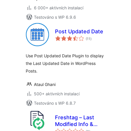
6 000+ aktivních instalací
Testováno s WP 6.9.6
Post Updated Date
celkové
(11
)
hodnocení
Use Post Updated Date Plugin to display
the Last Updated Date in WordPress
Posts.
Ataul Ghani
500+ aktivních instalací
Testováno s WP 6.8.7
Freshtag – Last
Modified Info &
celkové
Timestamp, Detect