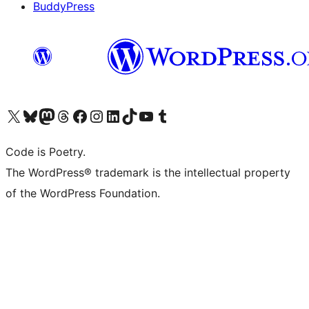
BuddyPress
Navštivte náš účet na X (dříve Twitter)
Navštivte náš Bluesky účet
Navštivte náš účet Mastodon
Navštivte náš Threads účet
Navštivte naši stránku na Facebooku
Navštivte náš Instagram účet
Navštivte náš LinkedIn účet
Navštivte náš TikTok účet
Navštivte náš YouTube kanál
Navštivte náš Tumblr účet
Code is Poetry.
The WordPress® trademark is the intellectual property
of the WordPress Foundation.