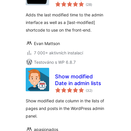
celkové
(28
)
hodnocení
Adds the last modified time to the admin
interface as well as a [last-modified]
shortcode to use on the front-end.
Evan Mattson
7 000+ aktivních instalací
Testováno s WP 6.8.7
Show modified
Date in admin lists
celkové
(32
)
hodnocení
Show modified date column in the lists of
pages and posts in the WordPress admin
panel.
apasionados