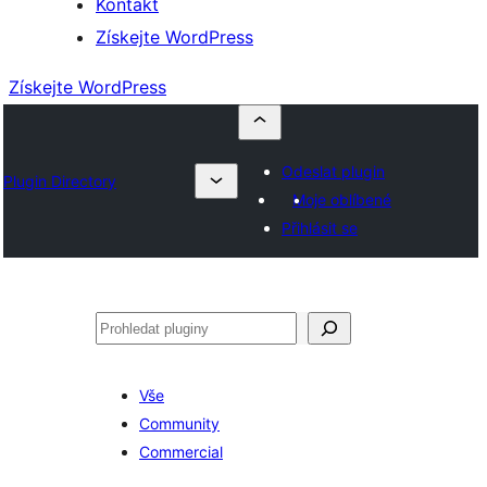
Kontakt
Získejte WordPress
Získejte WordPress
Odeslat plugin
Plugin Directory
Moje oblíbené
Přihlásit se
Hledat
Vše
Community
Commercial