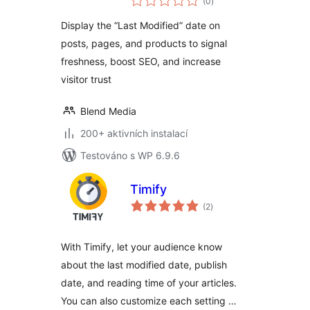
(0
)
hodnocení
Old Content, Boost
Display the “Last Modified” date on
SEO
posts, pages, and products to signal
freshness, boost SEO, and increase
visitor trust
Blend Media
200+ aktivních instalací
Testováno s WP 6.9.6
Timify
celkové
(2
)
hodnocení
With Timify, let your audience know
about the last modified date, publish
date, and reading time of your articles.
You can also customize each setting …