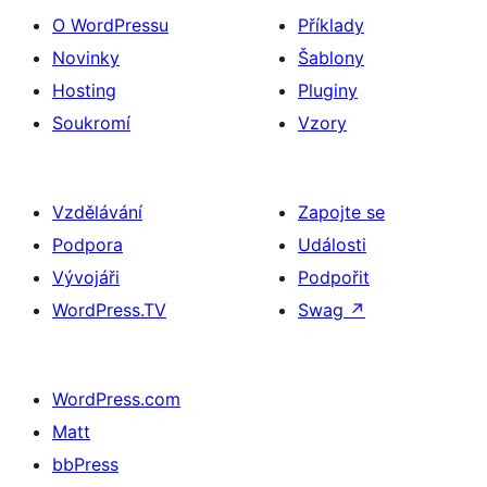
O WordPressu
Příklady
Novinky
Šablony
Hosting
Pluginy
Soukromí
Vzory
Vzdělávání
Zapojte se
Podpora
Události
Vývojáři
Podpořit
WordPress.TV
Swag
↗
WordPress.com
Matt
bbPress