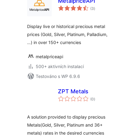
MetalpriceAPI
celkové
(3
)
hodnocení
Display live or historical precious metal
prices (Gold, Silver, Platinum, Palladium,
…) in over 150+ currencies
metalpriceapi
500+ aktivních instalací
Testováno s WP 6.9.6
ZPT Metals
celkové
(0
)
hodnocení
A solution provided to display precious
Metals(Gold, Silver, Platinum and 36+
metals) rates in the desired currencies