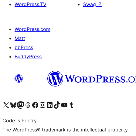
WordPress.TV
Swag
↗
WordPress.com
Matt
bbPress
BuddyPress
Navštivte náš účet na X (dříve Twitter)
Navštivte náš Bluesky účet
Navštivte náš účet Mastodon
Navštivte náš Threads účet
Navštivte naši stránku na Facebooku
Navštivte náš Instagram účet
Navštivte náš LinkedIn účet
Navštivte náš TikTok účet
Navštivte náš YouTube kanál
Navštivte náš Tumblr účet
Code is Poetry.
The WordPress® trademark is the intellectual property