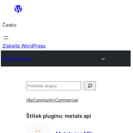
Přeskočit
na
Česko
obsah
Získejte WordPress
Plugin Directory
Hledat
Vše
Community
Commercial
Štítek pluginu:
metals api