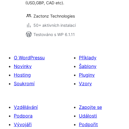
(USD,GBP, CAD etc).
Zactonz Technologies
50+ aktivních instalací
Testováno s WP 6.1.11
O WordPressu
Příklady
Novinky
Šablony
Hosting
Pluginy
Soukromí
Vzory
Vzdělávání
Zapojte se
Podpora
Události
Vývojáři
Podpořit