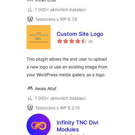
1 000+ aktivních instalací
Testováno s WP 6.7.6
Custom Site Logo
celkové
(9
)
hodnocení
This plugin allows the end user to upload
a new logo or use an existing image from
your WordPress media gallery as a logo.
Awais Altaf
1 000+ aktivních instalací
Testováno s WP 6.2.10
Infinity TNC Divi
Modules
celkové