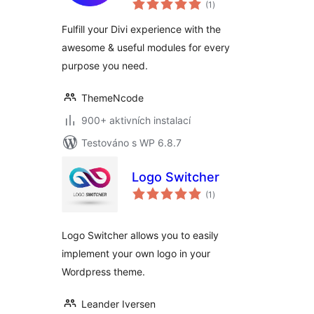
(1
)
hodnocení
Fulfill your Divi experience with the
awesome & useful modules for every
purpose you need.
ThemeNcode
900+ aktivních instalací
Testováno s WP 6.8.7
Logo Switcher
celkové
(1
)
hodnocení
Logo Switcher allows you to easily
implement your own logo in your
Wordpress theme.
Leander Iversen