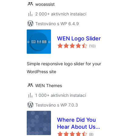
wooassist
2 000+ aktivních instalací
Testováno s WP 6.4.9
WEN Logo Slider
celkové
(10
)
hodnocení
Simple responsive logo slider for your
WordPress site
WEN Themes
1 000+ aktivních instalací
Testováno s WP 7.0.3
Where Did You
Hear About Us
celkové
Checkout Field for
(8
)
hodnocení