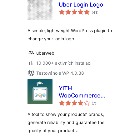
Uber Login Logo
celkové
(41
)
hodnocení
A simple, lightweight WordPress plugin to
change your login logo.
uberweb
10 000+ aktivních instalací
Testováno s WP 4.0.38
YITH
WooCommerce
celkové
Brands Add-On
(7
)
hodnocení
A tool to show your products’ brands,
generate reliability and guarantee the
quality of your products.