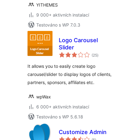
YITHEMES
9 000+ aktivních instalací
Testováno s WP 7.0.3
Logo Carousel
Slider
celkové
(25
)
hodnocení
It allows you to easily create logo
carousel/slider to display logos of clients,
partners, sponsors, affiliates etc.
wpWax
6 000+ aktivních instalací
Testováno s WP 5.6.18
Customize Admin
celkové
(5
)