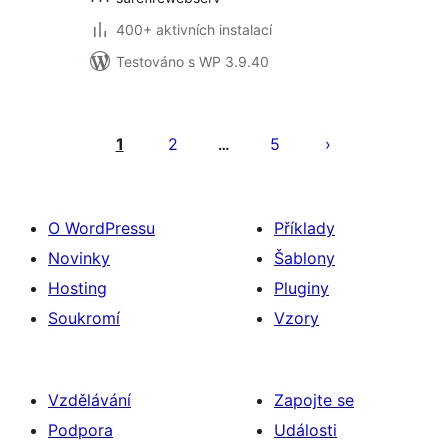
400+ aktivních instalací
Testováno s WP 3.9.40
Stránkování
příspěvků
1
2
5
…
O WordPressu
Příklady
Novinky
Šablony
Hosting
Pluginy
Soukromí
Vzory
Vzdělávání
Zapojte se
Podpora
Události