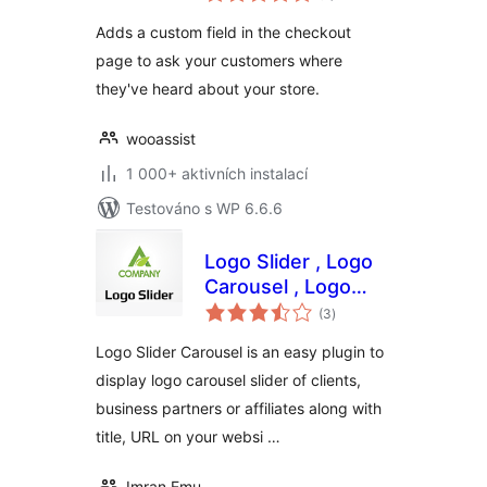
WooCommerce
Adds a custom field in the checkout
page to ask your customers where
they've heard about your store.
wooassist
1 000+ aktivních instalací
Testováno s WP 6.6.6
Logo Slider , Logo
Carousel , Logo
celkové
showcase , Client
(3
)
hodnocení
Logo
Logo Slider Carousel is an easy plugin to
display logo carousel slider of clients,
business partners or affiliates along with
title, URL on your websi …
Imran Emu