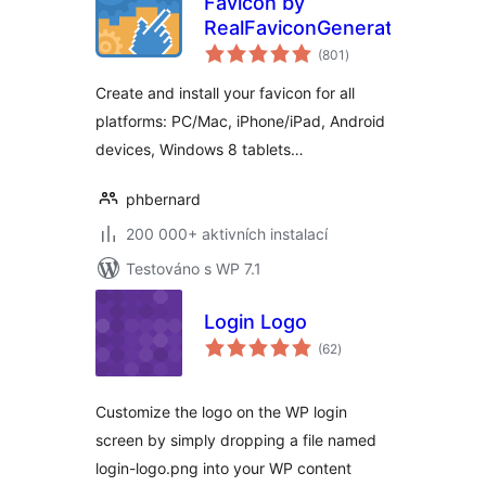
Favicon by
RealFaviconGenerator
celkové
(801
)
hodnocení
Create and install your favicon for all
platforms: PC/Mac, iPhone/iPad, Android
devices, Windows 8 tablets…
phbernard
200 000+ aktivních instalací
Testováno s WP 7.1
Login Logo
celkové
(62
)
hodnocení
Customize the logo on the WP login
screen by simply dropping a file named
login-logo.png into your WP content