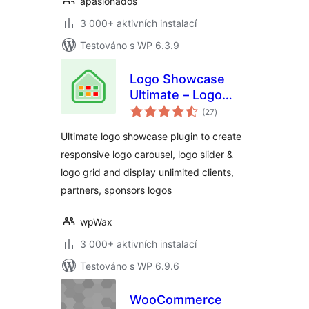
apasionados
3 000+ aktivních instalací
Testováno s WP 6.3.9
Logo Showcase
Ultimate – Logo
celkové
Carousel, Logo
(27
)
hodnocení
Slider & Logo Grid
Ultimate logo showcase plugin to create
responsive logo carousel, logo slider &
logo grid and display unlimited clients,
partners, sponsors logos
wpWax
3 000+ aktivních instalací
Testováno s WP 6.9.6
WooCommerce