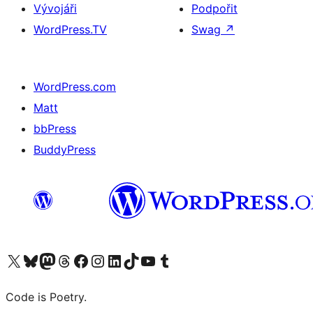
Vývojáři
Podpořit
WordPress.TV
Swag
↗
WordPress.com
Matt
bbPress
BuddyPress
Navštivte náš účet na X (dříve Twitter)
Navštivte náš Bluesky účet
Navštivte náš účet Mastodon
Navštivte náš Threads účet
Navštivte naši stránku na Facebooku
Navštivte náš Instagram účet
Navštivte náš LinkedIn účet
Navštivte náš TikTok účet
Navštivte náš YouTube kanál
Navštivte náš Tumblr účet
Code is Poetry.