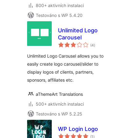
800+ aktivních instalací
Testováno s WP 5.4.20
Unlimited Logo
Carousel
celkové
(4
)
hodnocení
Unlimited Logo Carousel allows you to
easily create logo carousel/slider to
display logos of clients, partners,
sponsors, affiliates etc.
aThemeArt Translations
500+ aktivních instalací
Testováno s WP 5.2.25
WP Login Logo
celkové
(1
)