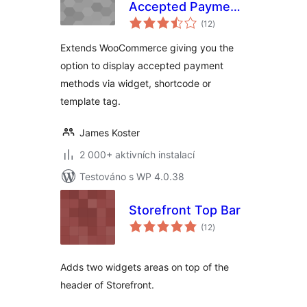
Accepted Payment
celkové
Methods
(12
)
hodnocení
Extends WooCommerce giving you the
option to display accepted payment
methods via widget, shortcode or
template tag.
James Koster
2 000+ aktivních instalací
Testováno s WP 4.0.38
Storefront Top Bar
celkové
(12
)
hodnocení
Adds two widgets areas on top of the
header of Storefront.