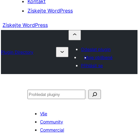
Kontakt
Získejte WordPress
Získejte WordPress
Odeslat plugin
Plugin Directory
Moje oblíbené
Přihlásit se
Hledat
Vše
Community
Commercial