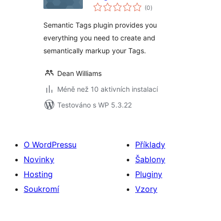
celkové
(0
)
hodnocení
Semantic Tags plugin provides you
everything you need to create and
semantically markup your Tags.
Dean Williams
Méně než 10 aktivních instalací
Testováno s WP 5.3.22
O WordPressu
Příklady
Novinky
Šablony
Hosting
Pluginy
Soukromí
Vzory