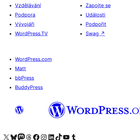
Vzdělávání
Zapojte se
Podpora
Události
Vývojáři
Podpořit
WordPress.TV
Swag
↗
WordPress.com
Matt
bbPress
BuddyPress
Navštivte náš účet na X (dříve Twitter)
Navštivte náš Bluesky účet
Navštivte náš účet Mastodon
Navštivte náš Threads účet
Navštivte naši stránku na Facebooku
Navštivte náš Instagram účet
Navštivte náš LinkedIn účet
Navštivte náš TikTok účet
Navštivte náš YouTube kanál
Navštivte náš Tumblr účet