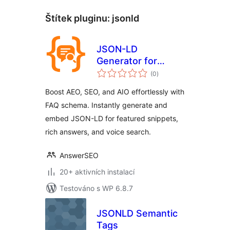
Štítek pluginu:
jsonld
JSON-LD
Generator for
celkové
Generative Engine
(0
)
hodnocení
Optimization GEO
Boost AEO, SEO, and AIO effortlessly with
FAQ schema. Instantly generate and
embed JSON-LD for featured snippets,
rich answers, and voice search.
AnswerSEO
20+ aktivních instalací
Testováno s WP 6.8.7
JSONLD Semantic
Tags