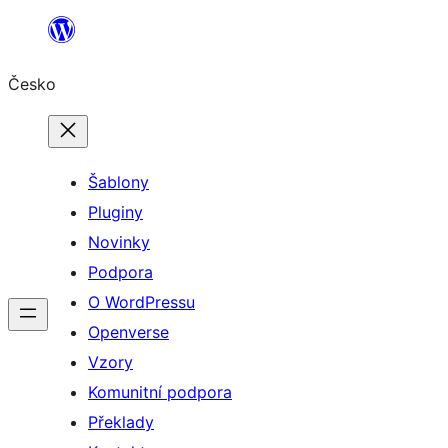
Přeskočit
na
Česko
obsah
Šablony
Pluginy
Novinky
Podpora
O WordPressu
Openverse
Vzory
Komunitní podpora
Překlady