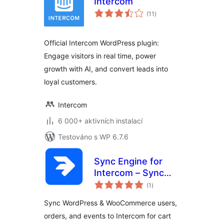
Intercom
celkové
(11
)
hodnocení
Official Intercom WordPress plugin:
Engage visitors in real time, power
growth with AI, and convert leads into
loyal customers.
Intercom
6 000+ aktivních instalací
Testováno s WP 6.7.6
Sync Engine for
Intercom – Sync
celkové
Users, Orders &
(1
)
hodnocení
Events
Sync WordPress & WooCommerce users,
orders, and events to Intercom for cart