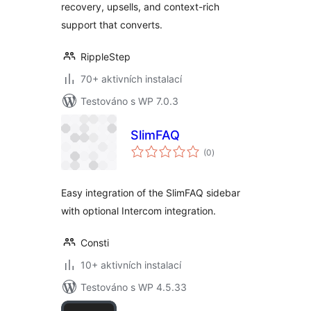
recovery, upsells, and context-rich
support that converts.
RippleStep
70+ aktivních instalací
Testováno s WP 7.0.3
SlimFAQ
celkové
(0
)
hodnocení
Easy integration of the SlimFAQ sidebar
with optional Intercom integration.
Consti
10+ aktivních instalací
Testováno s WP 4.5.33