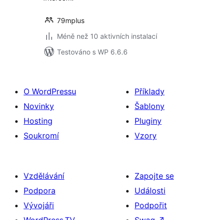
79mplus
Méně než 10 aktivních instalací
Testováno s WP 6.6.6
O WordPressu
Příklady
Novinky
Šablony
Hosting
Pluginy
Soukromí
Vzory
Vzdělávání
Zapojte se
Podpora
Události
Vývojáři
Podpořit