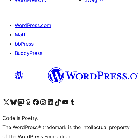
WordPress.TV
Swag
↗
WordPress.com
Matt
bbPress
BuddyPress
Navštivte náš účet na X (dříve Twitter)
Navštivte náš Bluesky účet
Navštivte náš účet Mastodon
Navštivte náš Threads účet
Navštivte naši stránku na Facebooku
Navštivte náš Instagram účet
Navštivte náš LinkedIn účet
Navštivte náš TikTok účet
Navštivte náš YouTube kanál
Navštivte náš Tumblr účet
Code is Poetry.
The WordPress® trademark is the intellectual property
of the WordPress Foundation.