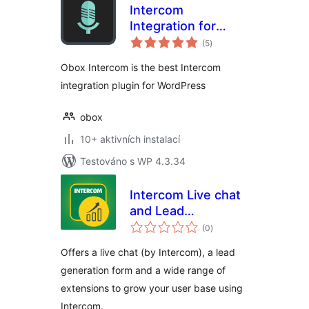
Intercom
Integration for
celkové
WordPress
(5
)
hodnocení
Obox Intercom is the best Intercom
integration plugin for WordPress
obox
10+ aktivních instalací
Testováno s WP 4.3.34
Intercom Live chat
and Lead
celkové
generation by
(0
)
hodnocení
79mplus
Offers a live chat (by Intercom), a lead
generation form and a wide range of
extensions to grow your user base using
Intercom.