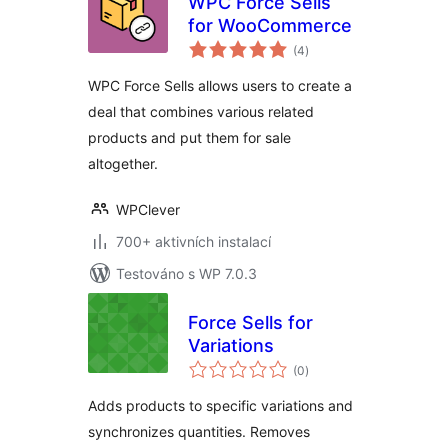
WPC Force Sells
for WooCommerce
celkové
(4
)
hodnocení
WPC Force Sells allows users to create a
deal that combines various related
products and put them for sale
altogether.
WPClever
700+ aktivních instalací
Testováno s WP 7.0.3
Force Sells for
Variations
celkové
(0
)
hodnocení
Adds products to specific variations and
synchronizes quantities. Removes