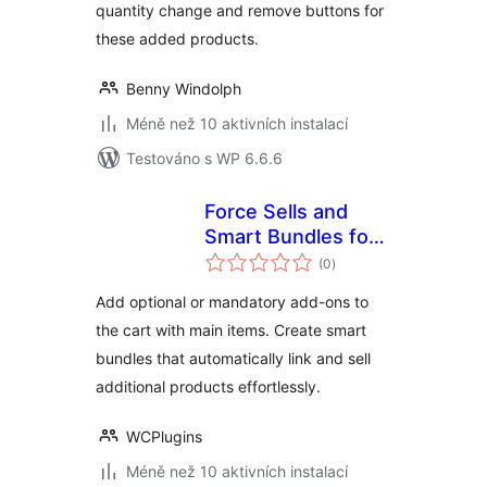
quantity change and remove buttons for
these added products.
Benny Windolph
Méně než 10 aktivních instalací
Testováno s WP 6.6.6
Force Sells and
Smart Bundles for
celkové
WooCommerce
(0
)
hodnocení
Add optional or mandatory add-ons to
the cart with main items. Create smart
bundles that automatically link and sell
additional products effortlessly.
WCPlugins
Méně než 10 aktivních instalací