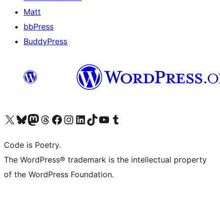
Matt
bbPress
BuddyPress
Navštivte náš účet na X (dříve Twitter)
Navštivte náš Bluesky účet
Navštivte náš účet Mastodon
Navštivte náš Threads účet
Navštivte naši stránku na Facebooku
Navštivte náš Instagram účet
Navštivte náš LinkedIn účet
Navštivte náš TikTok účet
Navštivte náš YouTube kanál
Navštivte náš Tumblr účet
Code is Poetry.
The WordPress® trademark is the intellectual property
of the WordPress Foundation.