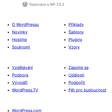
Testováno s WP 7.0.3
O WordPressu
Příklady
Novinky
Šablony
Hosting
Pluginy
Soukromí
Vzory
Vzdělávání
Zapojte se
Podpora
Události
Vývojáři
Podpořit
WordPress.TV
Pět pro budoucnost
WordPress.com