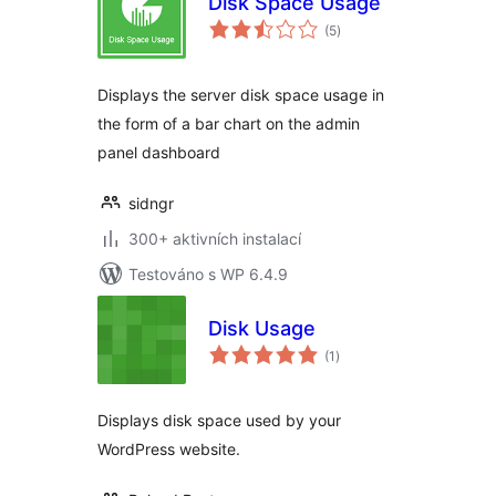
Disk Space Usage
celkové
(5
)
hodnocení
Displays the server disk space usage in
the form of a bar chart on the admin
panel dashboard
sidngr
300+ aktivních instalací
Testováno s WP 6.4.9
Disk Usage
celkové
(1
)
hodnocení
Displays disk space used by your
WordPress website.