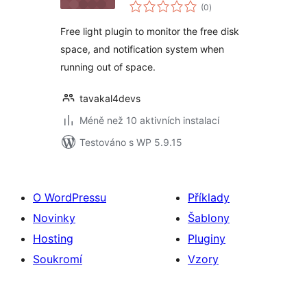
celkové
(0
)
hodnocení
Free light plugin to monitor the free disk
space, and notification system when
running out of space.
tavakal4devs
Méně než 10 aktivních instalací
Testováno s WP 5.9.15
O WordPressu
Příklady
Novinky
Šablony
Hosting
Pluginy
Soukromí
Vzory