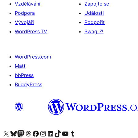
Vzdělávání
Zapojte se
Podpora
Události
Vývojáři
Podpořit
WordPress.TV
Swag
↗
WordPress.com
Matt
bbPress
BuddyPress
Navštivte náš účet na X (dříve Twitter)
Navštivte náš Bluesky účet
Navštivte náš účet Mastodon
Navštivte náš Threads účet
Navštivte naši stránku na Facebooku
Navštivte náš Instagram účet
Navštivte náš LinkedIn účet
Navštivte náš TikTok účet
Navštivte náš YouTube kanál
Navštivte náš Tumblr účet