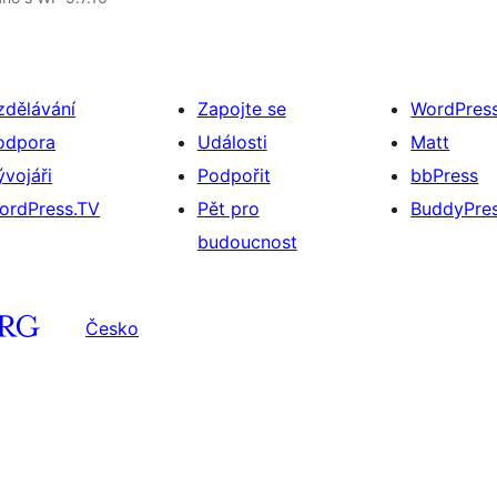
zdělávání
Zapojte se
WordPres
odpora
Události
Matt
ývojáři
Podpořit
bbPress
ordPress.TV
Pět pro
BuddyPre
budoucnost
Česko