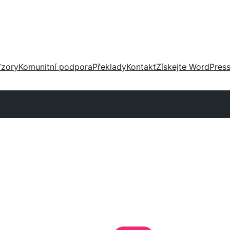
zory
Komunitní podpora
Překlady
Kontakt
Získejte WordPres