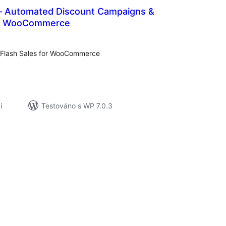
– Automated Discount Campaigns &
for WooCommerce
lkové
dnocení
Flash Sales for WooCommerce
í
Testováno s WP 7.0.3