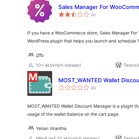
Sales Manager For WooComm
celkové
(2
)
hodnocení
If you have a WooCommerce store, Sales Manager Fo
WordPress plugin that helps you launch and schedule 
j2fb
10+ aktivních instalací
Testov
MOST_WANTED Wallet Discou
celkové
(0
)
hodnocení
MOST_WANTED Wallet Discount Manager is a plugin th
usage of the wallet balance on the cart page.
Yehan Virantha
Méně než 10 aktivních instalací
Testová