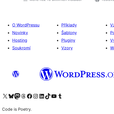
O WordPressu
Příklady
V
Novinky
Šablony
P
Hosting
Pluginy
V
Soukromí
Vzory
W
Navštivte náš účet na X (dříve Twitter)
Navštivte náš Bluesky účet
Navštivte náš účet Mastodon
Navštivte náš Threads účet
Navštivte naši stránku na Facebooku
Navštivte náš Instagram účet
Navštivte náš LinkedIn účet
Navštivte náš TikTok účet
Navštivte náš YouTube kanál
Navštivte náš Tumblr účet
Code is Poetry.