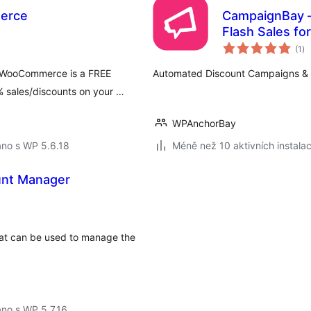
erce
CampaignBay 
Flash Sales 
ce
(1
)
ho
r WooCommerce is a FREE
Automated Discount Campaigns & 
% sales/discounts on your …
WPAnchorBay
áno s WP 5.6.18
Méně než 10 aktivních instalac
nt Manager
at can be used to manage the
no s WP 5.7.16