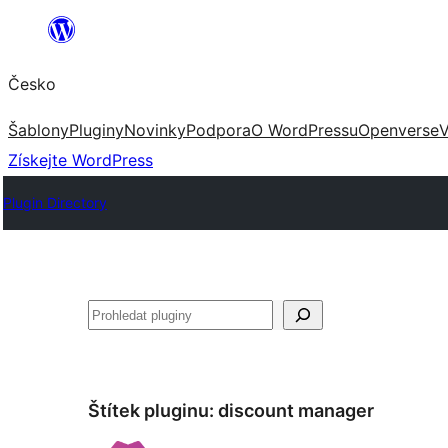
Přeskočit
na
Česko
obsah
Šablony
Pluginy
Novinky
Podpora
O WordPressu
Openverse
V
Získejte WordPress
Plugin Directory
Hledat
Štítek pluginu:
discount manager