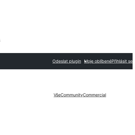
s
Odeslat plugin
Moje oblíbené
Přihlásit se
Vše
Community
Commercial