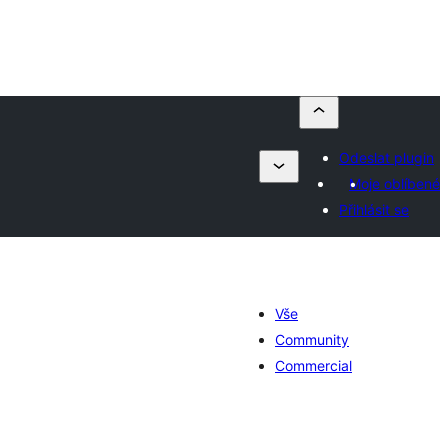
Odeslat plugin
Moje oblíbené
Přihlásit se
Vše
Community
Commercial