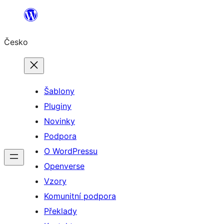
Přeskočit
na
Česko
obsah
Šablony
Pluginy
Novinky
Podpora
O WordPressu
Openverse
Vzory
Komunitní podpora
Překlady