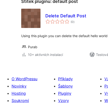
Štítek pluginu:
default post
Delete Default Post
celkové
(0
)
hodnocení
Using this plugin you can delete the default hello wor
Purab
10+ aktivních instalací
Testov
O WordPressu
Příklady
V
Novinky
Šablony
P
Hosting
Pluginy
V
Soukromí
Vzory
W