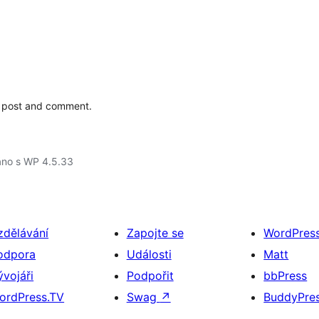
ld post and comment.
áno s WP 4.5.33
zdělávání
Zapojte se
WordPres
odpora
Události
Matt
ývojáři
Podpořit
bbPress
ordPress.TV
Swag
↗
BuddyPre