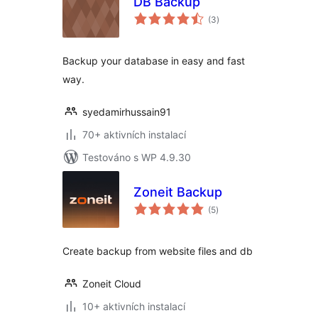
DB Backup
celkové
(3
)
hodnocení
Backup your database in easy and fast
way.
syedamirhussain91
70+ aktivních instalací
Testováno s WP 4.9.30
Zoneit Backup
celkové
(5
)
hodnocení
Create backup from website files and db
Zoneit Cloud
10+ aktivních instalací