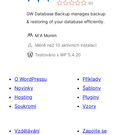
celkové
(0
)
hodnocení
GW Database Backup manages backup
& restoring of your database efficiently.
M A Monim
Méně než 10 aktivních instalací
Testováno s WP 5.4.20
O WordPressu
Příklady
Novinky
Šablony
Hosting
Pluginy
Soukromí
Vzory
Vzdělávání
Zapojte se