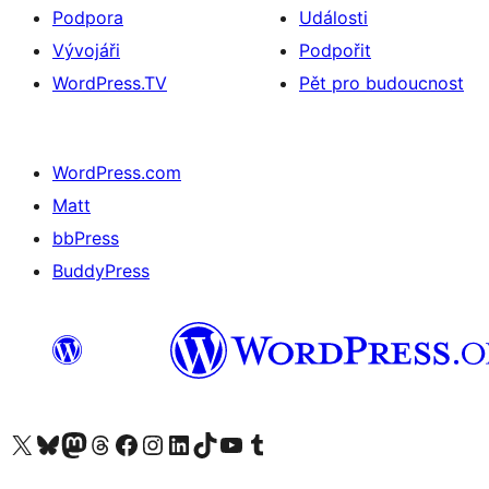
Podpora
Události
Vývojáři
Podpořit
WordPress.TV
Pět pro budoucnost
WordPress.com
Matt
bbPress
BuddyPress
Navštivte náš účet na X (dříve Twitter)
Navštivte náš Bluesky účet
Navštivte náš účet Mastodon
Navštivte náš Threads účet
Navštivte naši stránku na Facebooku
Navštivte náš Instagram účet
Navštivte náš LinkedIn účet
Navštivte náš TikTok účet
Navštivte náš YouTube kanál
Navštivte náš Tumblr účet