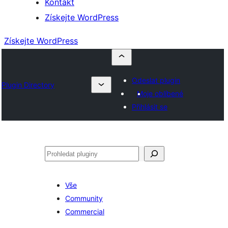
Kontakt
Získejte WordPress
Získejte WordPress
Odeslat plugin
Plugin Directory
Moje oblíbené
Přihlásit se
Hledat
Vše
Community
Commercial