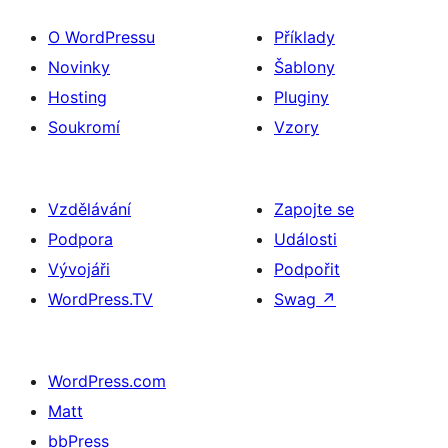
O WordPressu
Příklady
Novinky
Šablony
Hosting
Pluginy
Soukromí
Vzory
Vzdělávání
Zapojte se
Podpora
Události
Vývojáři
Podpořit
WordPress.TV
Swag
↗
WordPress.com
Matt
bbPress