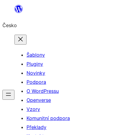
Přeskočit
na
Česko
obsah
Šablony
Pluginy
Novinky
Podpora
O WordPressu
Openverse
Vzory
Komunitní podpora
Překlady