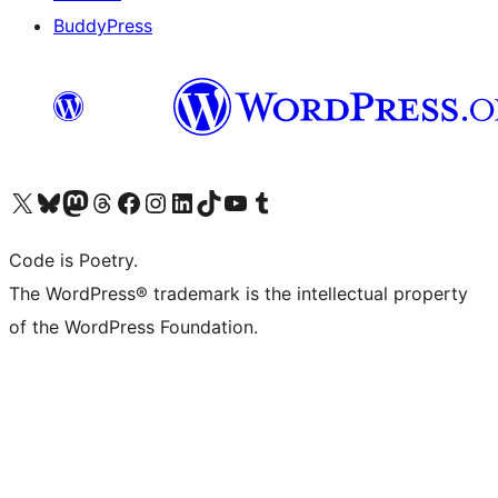
BuddyPress
Navštivte náš účet na X (dříve Twitter)
Navštivte náš Bluesky účet
Navštivte náš účet Mastodon
Navštivte náš Threads účet
Navštivte naši stránku na Facebooku
Navštivte náš Instagram účet
Navštivte náš LinkedIn účet
Navštivte náš TikTok účet
Navštivte náš YouTube kanál
Navštivte náš Tumblr účet
Code is Poetry.
The WordPress® trademark is the intellectual property
of the WordPress Foundation.