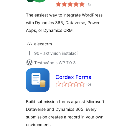
celkové
Integration)
(6
)
hodnocení
The easiest way to integrate WordPress
with Dynamics 365, Dataverse, Power
Apps, or Dynamics CRM.
alexacrm
90+ aktivních instalací
Testováno s WP 7.0.3
Cordex Forms
celkové
(0
)
hodnocení
Build submission forms against Microsoft
Dataverse and Dynamics 365. Every
submission creates a record in your own
environment.