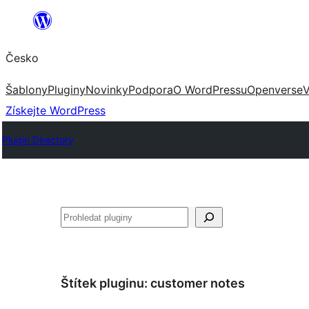
Přeskočit
na
Česko
obsah
Šablony
Pluginy
Novinky
Podpora
O WordPressu
Openverse
V
Získejte WordPress
Plugin Directory
Hledat
Štítek pluginu:
customer notes