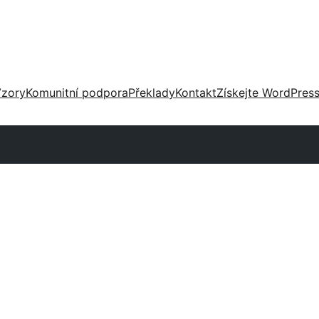
zory
Komunitní podpora
Překlady
Kontakt
Získejte WordPres