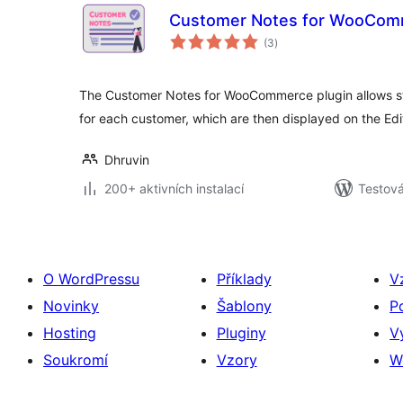
Customer Notes for WooCom
celkové
(3
)
hodnocení
The Customer Notes for WooCommerce plugin allows st
for each customer, which are then displayed on the Ed
Dhruvin
200+ aktivních instalací
Testová
O WordPressu
Příklady
V
Novinky
Šablony
P
Hosting
Pluginy
V
Soukromí
Vzory
W