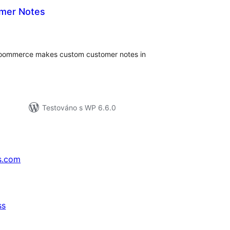
mer Notes
lkové
odnocení
oommerce makes custom customer notes in
Testováno s WP 6.6.0
s.com
ss