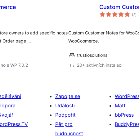
merce
Custom Custo
ce
(2
)
h
ore owners to add specific notes
Custom Customer Notes for WooC
it Order page …
WooCoomerce.
trustiosolutions
no s WP 7.0.2
20+ aktivních instalací
zdělávání
Zapojte se
WordPres
odpora
Události
Matt
ývojáři
Podpořit
bbPress
ordPress.TV
Pět pro
BuddyPre
budoucnost