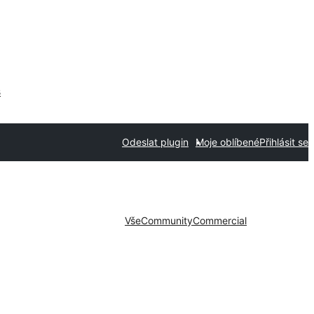
s
Odeslat plugin
Moje oblíbené
Přihlásit se
Vše
Community
Commercial