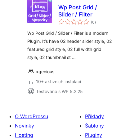
Wp Post Grid /
Slider / Filter
celkové
(0
)
hodnocení
Wp Post Grid / Slider / Filter is a modern
Plugin. It’s have 02 header slider style, 02
featured grid style, 02 full width grid
style, 02 thumbnail st …
xgenious
10+ aktivních instalací
Testováno s WP 5.2.25
O WordPressu
Příklady
Novinky
Šablony
Hosting
Pluginy