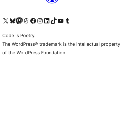
Navštivte náš účet na X (dříve Twitter)
Navštivte náš Bluesky účet
Navštivte náš účet Mastodon
Navštivte náš Threads účet
Navštivte naši stránku na Facebooku
Navštivte náš Instagram účet
Navštivte náš LinkedIn účet
Navštivte náš TikTok účet
Navštivte náš YouTube kanál
Navštivte náš Tumblr účet
Code is Poetry.
The WordPress® trademark is the intellectual property
of the WordPress Foundation.