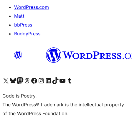
WordPress.com
Matt
bbPress
BuddyPress
Navštivte náš účet na X (dříve Twitter)
Navštivte náš Bluesky účet
Navštivte náš účet Mastodon
Navštivte náš Threads účet
Navštivte naši stránku na Facebooku
Navštivte náš Instagram účet
Navštivte náš LinkedIn účet
Navštivte náš TikTok účet
Navštivte náš YouTube kanál
Navštivte náš Tumblr účet
Code is Poetry.
The WordPress® trademark is the intellectual property
of the WordPress Foundation.