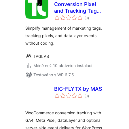
Conversion Pixel
and Tracking Tag
celkové
Manager
(0
)
hodnocení
Simplify management of marketing tags,
tracking pixels, and data layer events
without coding.
TAGLAB
Méně než 10 aktivních instalací
Testováno s WP 6.7.5
BIG-FLYTX by MAS
celkové
(0
)
hodnocení
WooCommerce conversion tracking with
GA4, Meta Pixel, dataLayer and optional
server-side event delivery for WordPress.