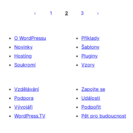
Stránkování
příspěvků
1
2
3
O WordPressu
Příklady
Novinky
Šablony
Hosting
Pluginy
Soukromí
Vzory
Vzdělávání
Zapojte se
Podpora
Události
Vývojáři
Podpořit
WordPress.TV
Pět pro budoucnost