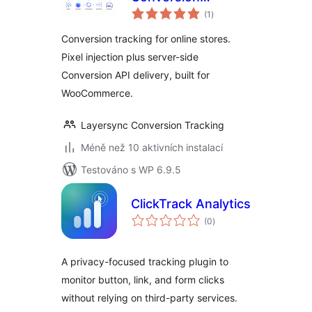
celkové
Tracking, Pixel
(1
)
hodnocení
Manager, and
Conversion tracking for online stores.
Server-Side API
Pixel injection plus server-side
Conversion API delivery, built for
WooCommerce.
Layersync Conversion Tracking
Méně než 10 aktivních instalací
Testováno s WP 6.9.5
ClickTrack Analytics
celkové
(0
)
hodnocení
A privacy-focused tracking plugin to
monitor button, link, and form clicks
without relying on third-party services.