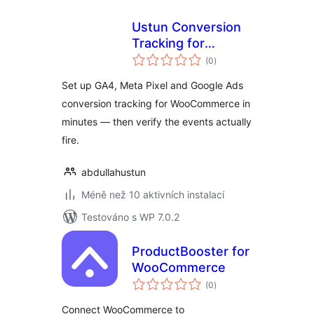
Ustun Conversion
Tracking for
celkové
WooCommerce
(0
)
hodnocení
Set up GA4, Meta Pixel and Google Ads
conversion tracking for WooCommerce in
minutes — then verify the events actually
fire.
abdullahustun
Méně než 10 aktivních instalací
Testováno s WP 7.0.2
ProductBooster for
WooCommerce
celkové
(0
)
hodnocení
Connect WooCommerce to