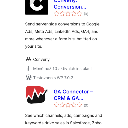
Converly:
Conversion
celkové
Tracking for Gravity
(0
)
hodnocení
Forms, WPForms,
Send server-side conversions to Google
Contact Form 7 &
Ads, Meta Ads, LinkedIn Ads, GA4, and
More
more whenever a form is submitted on
your site.
Converly
Méně než 10 aktivních instalací
Testováno s WP 7.0.2
GA Connector –
CRM & GA
celkové
integration
(0
)
hodnocení
See which channels, ads, campaigns and
keywords drive sales in Salesforce, Zoho,