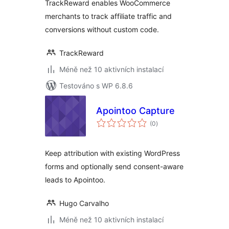
TrackReward enables WooCommerce
merchants to track affiliate traffic and
conversions without custom code.
TrackReward
Méně než 10 aktivních instalací
Testováno s WP 6.8.6
Apointoo Capture
celkové
(0
)
hodnocení
Keep attribution with existing WordPress
forms and optionally send consent-aware
leads to Apointoo.
Hugo Carvalho
Méně než 10 aktivních instalací