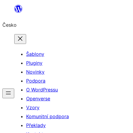
Přeskočit
na
Česko
obsah
Šablony
Pluginy
Novinky
Podpora
O WordPressu
Openverse
Vzory
Komunitní podpora
Překlady