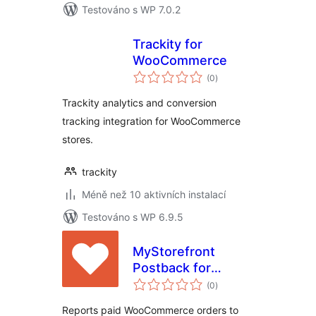
Testováno s WP 7.0.2
Trackity for
WooCommerce
celkové
(0
)
hodnocení
Trackity analytics and conversion
tracking integration for WooCommerce
stores.
trackity
Méně než 10 aktivních instalací
Testováno s WP 6.9.5
MyStorefront
Postback for
celkové
WooCommerce
(0
)
hodnocení
Reports paid WooCommerce orders to