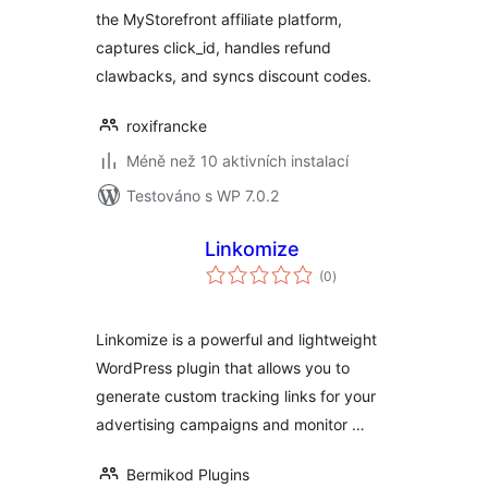
the MyStorefront affiliate platform,
captures click_id, handles refund
clawbacks, and syncs discount codes.
roxifrancke
Méně než 10 aktivních instalací
Testováno s WP 7.0.2
Linkomize
celkové
(0
)
hodnocení
Linkomize is a powerful and lightweight
WordPress plugin that allows you to
generate custom tracking links for your
advertising campaigns and monitor …
Bermikod Plugins