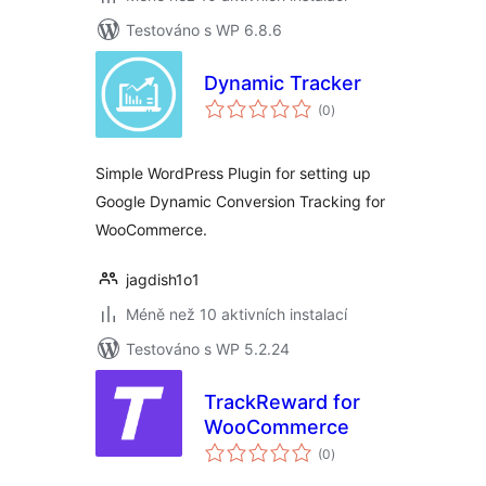
Testováno s WP 6.8.6
Dynamic Tracker
celkové
(0
)
hodnocení
Simple WordPress Plugin for setting up
Google Dynamic Conversion Tracking for
WooCommerce.
jagdish1o1
Méně než 10 aktivních instalací
Testováno s WP 5.2.24
TrackReward for
WooCommerce
celkové
(0
)
hodnocení