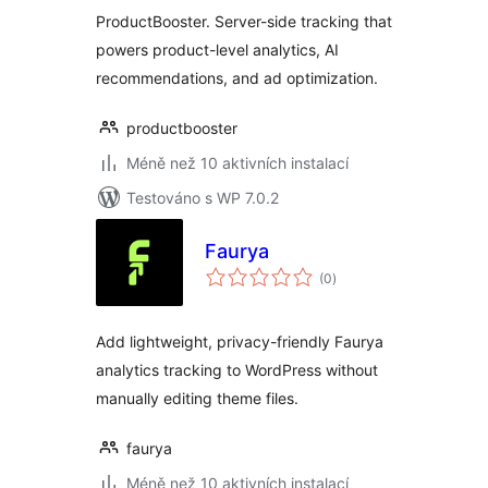
ProductBooster. Server-side tracking that
powers product-level analytics, AI
recommendations, and ad optimization.
productbooster
Méně než 10 aktivních instalací
Testováno s WP 7.0.2
Faurya
celkové
(0
)
hodnocení
Add lightweight, privacy-friendly Faurya
analytics tracking to WordPress without
manually editing theme files.
faurya
Méně než 10 aktivních instalací