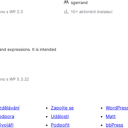
sgerrand
áno s WP 2.3
10+ aktivních instalací
and expressions. It is intended
áno s WP 5.3.22
zdělávání
Zapojte se
WordPres
odpora
Události
Matt
ývojáři
Podpořit
bbPress