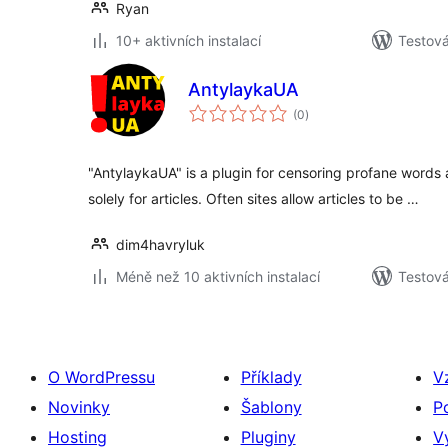
Ryan
10+ aktivních instalací
Testov
AntylaykaUA
celkové
(0
)
hodnocení
"AntylaykaUA" is a plugin for censoring profane words 
solely for articles. Often sites allow articles to be …
dim4havryluk
Méně než 10 aktivních instalací
Testov
O WordPressu
Příklady
V
Novinky
Šablony
P
Hosting
Pluginy
V