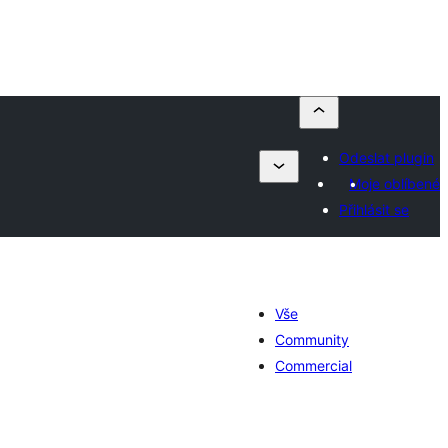
Odeslat plugin
Moje oblíbené
Přihlásit se
Vše
Community
Commercial