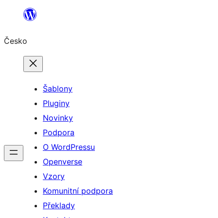
Přeskočit
na
Česko
obsah
Šablony
Pluginy
Novinky
Podpora
O WordPressu
Openverse
Vzory
Komunitní podpora
Překlady