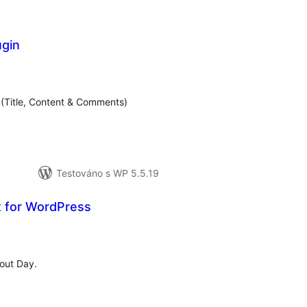
ugin
lkové
dnocení
 (Title, Content & Comments)
Testováno s WP 5.5.19
 for WordPress
elkové
odnocení
out Day.