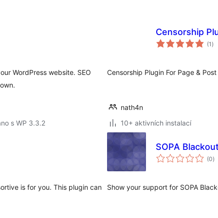
Censorship Pl
ce
(1
)
ho
 your WordPress website. SEO
Censorship Plugin For Page & Post
hown.
nath4n
áno s WP 3.3.2
10+ aktivních instalací
SOPA Blackout
c
(0
)
h
ortive is for you. This plugin can
Show your support for SOPA Black