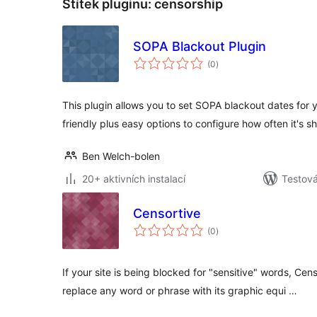
Štítek pluginu:
censorship
SOPA Blackout Plugin
celkové
(0
)
hodnocení
This plugin allows you to set SOPA blackout dates for
friendly plus easy options to configure how often it's s
Ben Welch-bolen
20+ aktivních instalací
Testov
Censortive
celkové
(0
)
hodnocení
If your site is being blocked for "sensitive" words, Cens
replace any word or phrase with its graphic equi …